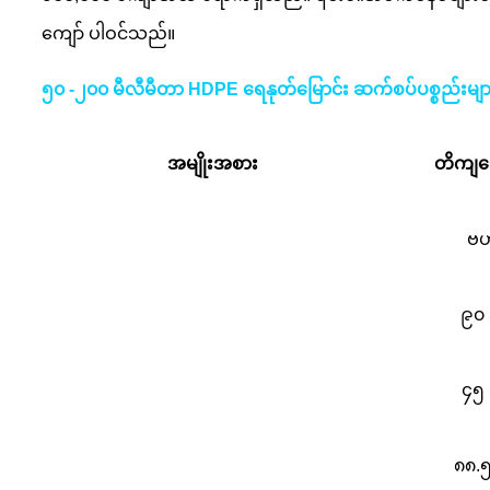
ကျော် ပါဝင်သည်။
၅၀ -၂၀၀ မီလီမီတာ HDPE ရေနုတ်မြောင်း ဆက်စပ်ပစ္စည်းမ
အမျိုးအစား
တိကျ
ဗဟ
၉၀ 
၄၅ 
၈၈.၅