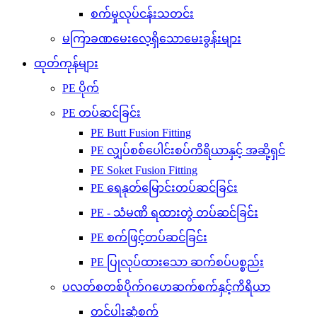
စက်မှုလုပ်ငန်းသတင်း
မကြာခဏမေးလေ့ရှိသောမေးခွန်းများ
ထုတ်ကုန်များ
PE ပိုက်
PE တပ်ဆင်ခြင်း
PE Butt Fusion Fitting
PE လျှပ်စစ်ပေါင်းစပ်ကိရိယာနှင့် အဆို့ရှင်
PE Soket Fusion Fitting
PE ရေနုတ်မြောင်းတပ်ဆင်ခြင်း
PE - သံမဏိ ရထားတွဲ တပ်ဆင်ခြင်း
PE စက်ဖြင့်တပ်ဆင်ခြင်း
PE ပြုလုပ်ထားသော ဆက်စပ်ပစ္စည်း
ပလတ်စတစ်ပိုက်ဂဟေဆက်စက်နှင့်ကိရိယာ
တင်ပါးဆုံစက်