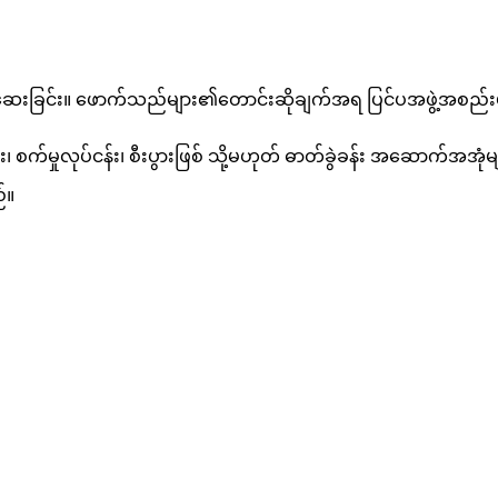
စ်ဆေးခြင်း။ ဖောက်သည်များ၏တောင်းဆိုချက်အရ ပြင်ပအဖွဲ့အစည်းမ
စက်မှုလုပ်ငန်း၊ စီးပွားဖြစ် သို့မဟုတ် ဓာတ်ခွဲခန်း အဆောက်အအုံ
်။