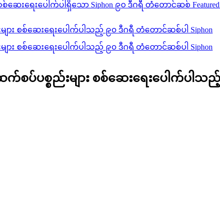
ဆက်စပ်ပစ္စည်းများ စစ်ဆေးရေးပေါက်ပါသည့်