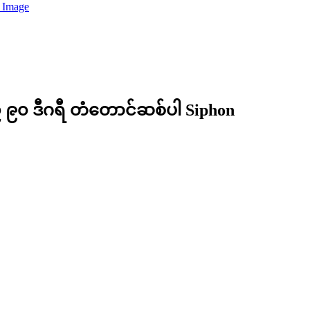
 ၉၀ ဒီဂရီ တံတောင်ဆစ်ပါ Siphon