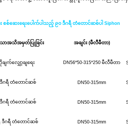
ျား စစ်ဆေးရေးပေါက်ပါသည့် ၉၀ ဒီဂရီ တံတောင်ဆစ်ပါ Siphon
သော
အသိအမှတ်ပြုခြင်း
အချင်း (မီလီမီတာ)
ိုချက်လျှော့ချရေး
DN56*50-315*250 မီလီမီတာ
ဒီဂရီ တံတောင်ဆစ်
DN50-315mm
ဒီဂရီ တံတောင်ဆစ်
DN50-315mm
 ဒီဂရီ တံတောင်ဆစ်
DN50-315mm