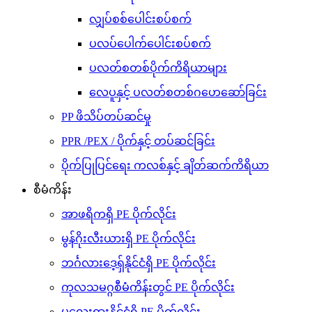
လျှပ်စစ်ပေါင်းစပ်စက်
ပလပ်ပေါက်ပေါင်းစပ်စက်
ပလတ်စတစ်ပိုက်ကိရိယာများ
လေပူနှင့် ပလတ်စတစ်ဂဟေဆော်ခြင်း
PP ဖိသိပ်တပ်ဆင်မှု
PPR /PEX / ပိုက်နှင့် တပ်ဆင်ခြင်း
ပိုက်ပြုပြင်ရေး ကလစ်နှင့် ချိတ်ဆက်ကိရိယာ
စီမံကိန်း
အာဖရိကရှိ PE ပိုက်လိုင်း
မွန်ဂိုးလီးယားရှိ PE ပိုက်လိုင်း
ဘင်္ဂလားဒေ့ရှ်နိုင်ငံရှိ PE ပိုက်လိုင်း
ကုလသမဂ္ဂစီမံကိန်းတွင် PE ပိုက်လိုင်း
မလေးရှားနိုင်ငံရှိ PE ပိုက်လိုင်း