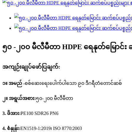
၅၀ -၂၀၀ မီလီမီတာ HDPE ရေနုတ်မြောင်း 
အကျဉ်းချုပ်ဖော်ပြချက်:
၁။ အမည် -
စစ်ဆေးရေးပေါက်ပါသော ၉၀ ဒီဂရီတံတောင်ဆစ်
၂။ အရွယ်အစား:
၅၀-၂၀၀ မီလီမီတာ
3.
ဖိအား:
PE100 SDR26 PN6
4.
စံနှုန်း:
EN1519-1:2019၊ ISO 8770:2003