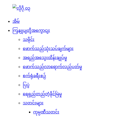
အိမ်
ကြှနျုပျတို့အကွောငျး
သမိုင်း
ဖောက်သည်သုံးသပ်ချက်များ
အရည်အသွေးထိန်းချုပ်မှု
ဖောက်သည်လာရောက်လည်ပတ်မှု
စက်ရုံခရီးစဉ်
ပြပွဲ
ရေရှည်တည်တံ့ခိုင်မြဲမှု
သတင်းများ
ကုမ္ပဏီသတင်း