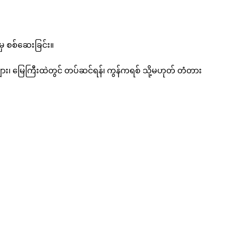
ှ စစ်ဆေးခြင်း။
များ၊ မြေကြီးထဲတွင် တပ်ဆင်ရန်၊ ကွန်ကရစ် သို့မဟုတ် တံတား