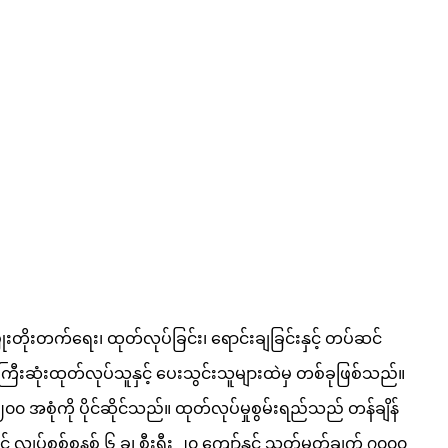
ိုးတက်ရေး၊ ထုတ်လုပ်ခြင်း၊ ရောင်းချခြင်းနှင့် တပ်ဆင်
 အကြီးဆုံးထုတ်လုပ်သူနှင့် ပေးသွင်းသူများထဲမှ တစ်ခုဖြစ်သည်။
၀၀ အစုံကို ပိုင်ဆိုင်သည်။ ထုတ်လုပ်မှုစွမ်းရည်သည် တန်ချိန်
လျှပ်စစ်စနစ် ၆ ခု၊ စီးရီး ၂၀ ကျော်နှင့် သတ်မှတ်ချက် ၇၀၀၀