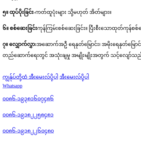
၅။ ထုပ်ပိုးခြင်း-
ကတ်ထူပုံးများ သို့မဟုတ် အိတ်များ။
၆။ စစ်ဆေးခြင်း
ကုန်ကြမ်းစစ်ဆေးခြင်း။ ပြီးစီးသောထုတ်ကုန်စ
၇။ လျှောက်လွှာ:
အဆောက်အဦ ရေနုတ်မြောင်း၊ အမိုးရေနုတ်မြောင်း၊ 
တည်ဆောက်ရေးတွင် အသုံးချမှု အမျိုးမျိုးအတွက် သင့်လျော်သည
ကျွန်ုပ်တို့ထံ အီးမေးလ်ပို့ပါ
အီးမေးလ်ပို့ပါ
Whatsapp
၀၀၈၆-၁၉၃၈၁၆၀၇၄၈၆
၀၀၈၆-၁၉၁၈၂၂၅၈၄၈၁
၀၀၈၆-၁၉၁၈၂၂၆၀၄၈၀