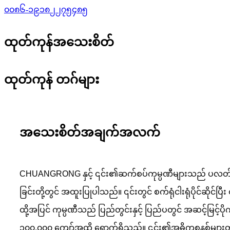
၀၀၈၆-၁၉၁၈၂၂၇၅၄၈၅
ထုတ်ကုန်အသေးစိတ်
ထုတ်ကုန် တဂ်များ
အသေးစိတ်အချက်အလက်
CHUANGRONG နှင့် ၎င်း၏ဆက်စပ်ကုမ္ပဏီများသည် ပလတ်စတစ်ပို
ခြင်းတို့တွင် အထူးပြုပါသည်။ ၎င်းတွင် စက်ရုံငါးရုံပိုင်ဆိုင
ထို့အပြင် ကုမ္ပဏီသည် ပြည်တွင်းနှင့် ပြည်ပတွင် အဆင့်မြင့်ပိ
၁၀၀,၀၀၀ ကျော်အထိ ရောက်ရှိသည်။ ၎င်း၏အဓိကစနစ်များတွင် ရေ၊