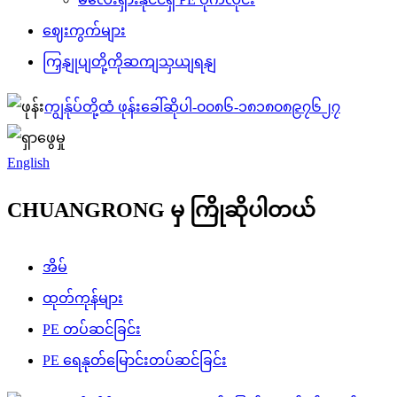
ဈေးကွက်များ
ကြှနျုပျတို့ကိုဆကျသှယျရနျ
ကျွန်ုပ်တို့ထံ ဖုန်းခေါ်ဆိုပါ-
၀၀၈၆-၁၈၁၈၀၈၉၇၆၂၇
English
CHUANGRONG မှ ကြိုဆိုပါတယ်
အိမ်
ထုတ်ကုန်များ
PE တပ်ဆင်ခြင်း
PE ရေနုတ်မြောင်းတပ်ဆင်ခြင်း