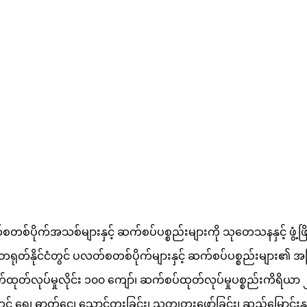
က်အသစ်များနှင့် ဆက်စပ်ပစ္စည်းများကို သုတေသနနှင့် ဖွံ့ဖြိုးတ
်ပြီး တရုတ်နိုင်ငံတွင် ပလတ်စတစ်ပိုက်များနှင့် ဆက်စပ်ပစ္စည်းများ၏
ုက်ထုတ်လုပ်မှုလိုင်း ၁၀၀ ကျော်၊ ဆက်စပ်ထုတ်လုပ်မှုပစ္စည်းကိရိယာ ၂
 ဓာတ်ငွေ့၊ သောင်တူးခြင်း၊ သတ္တုတူးဖော်ခြင်း၊ ဆည်မြောင်းနှင့် 