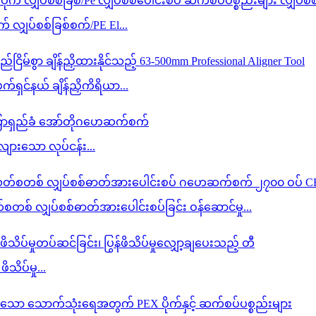
လျှပ်စစ်ခြစ်စက်/PE El...
်ရှင်နယ် ချိန်ညှိကိရိယာ...
ျားသော လုပ်ငန်း...
စ် လျှပ်စစ်ဓာတ်အားပေါင်းစပ်ခြင်း ဝန်ဆောင်မှု...
ိသိပ်မှု...