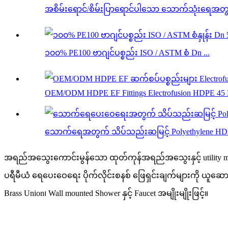
အစိမ်းရောင်/စိမ်းပြာရောင်ပါသော သောက်သုံးရေအတွက် 
၁၀၀% PE100 ဗာဂျင်ပစ္စည်း ISO / ASTM စံ Dn ...
OEM/ODM HDPE EF Fittings Electrofusion HDPE 45 D
သောက်ရေအတွက် သိပ်သည်းဆမြင့် Polyethylene HDPE
အရည်အသွေးကောင်းမွန်သော ထုတ်ကုန်အရည်အသွေးနှင့် utility model pate
ပရီမီယံ ရေပေးဝေရေး ပိုက်လိုင်းစနစ် ဖြေရှင်းချက်များကို ယူဆောင်လာ
Brass Union၊ Wall mounted Shower နှင့် Faucet အမျိုးမျိုးဖြင့်။