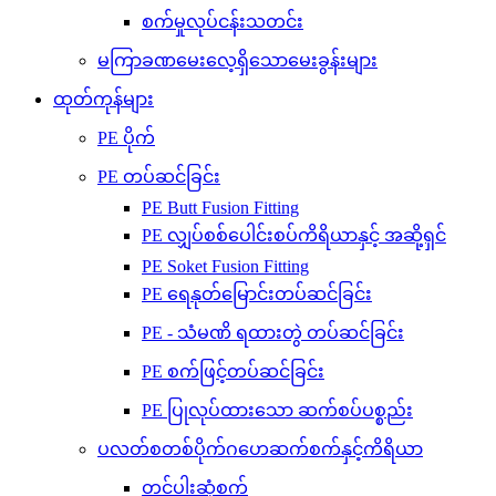
စက်မှုလုပ်ငန်းသတင်း
မကြာခဏမေးလေ့ရှိသောမေးခွန်းများ
ထုတ်ကုန်များ
PE ပိုက်
PE တပ်ဆင်ခြင်း
PE Butt Fusion Fitting
PE လျှပ်စစ်ပေါင်းစပ်ကိရိယာနှင့် အဆို့ရှင်
PE Soket Fusion Fitting
PE ရေနုတ်မြောင်းတပ်ဆင်ခြင်း
PE - သံမဏိ ရထားတွဲ တပ်ဆင်ခြင်း
PE စက်ဖြင့်တပ်ဆင်ခြင်း
PE ပြုလုပ်ထားသော ဆက်စပ်ပစ္စည်း
ပလတ်စတစ်ပိုက်ဂဟေဆက်စက်နှင့်ကိရိယာ
တင်ပါးဆုံစက်