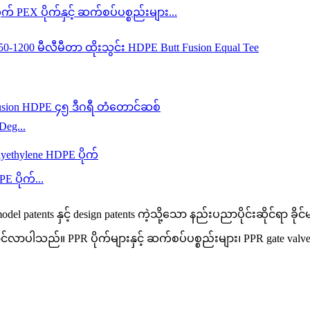
PEX ပိုက်နှင့် ဆက်စပ်ပစ္စည်းများ...
eg...
 ပိုက်...
nts နှင့် design patents ကဲ့သို့သော နည်းပညာပိုင်းဆိုင်ရာ ခိုင်မာမ
ပါသည်။ PPR ပိုက်များနှင့် ဆက်စပ်ပစ္စည်းများ၊ PPR gate valves၊ ball