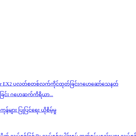
ခြင်း ဂဟေဆက်ကိရိယာ...