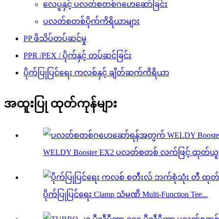
လေပူနှင့် ပလတ်စတစ်ဂဟေဆော်ခြင်း
ပလတ်စတစ်ပိုက်ကိရိယာများ
PP ဖိသိပ်တပ်ဆင်မှု
PPR /PEX / ပိုက်နှင့် တပ်ဆင်ခြင်း
ပိုက်ပြုပြင်ရေး ကလစ်နှင့် ချိတ်ဆက်ကိရိယာ
အထူးပြု ထုတ်ကုန်များ
WELDY Booster EX2 ပလတ်စတစ် လက်ဖြင့် ထုတ်ယူ
ပိုက်ပြုပြင်ရေး Clamp သံမဏိ Multi-Function Tee...