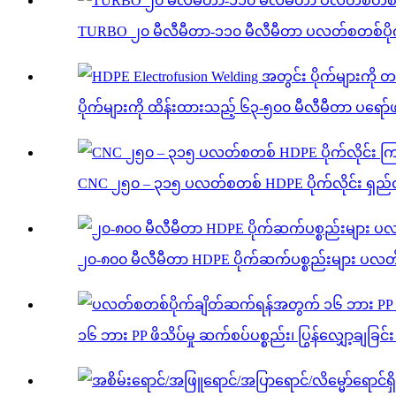
TURBO ၂၀ မီလီမီတာ-၁၁၀ မီလီမီတာ ပလတ်စတစ်ပိုက် 
ပိုက်များကို ထိန်းထားသည့် ၆၃-၅၀၀ မီလီမီတာ ပရော်ဖက
CNC ၂၅၀ – ၃၁၅ ပလတ်စတစ် HDPE ပိုက်လိုင်း ရှည်လ
၂၀-၈၀၀ မီလီမီတာ HDPE ပိုက်ဆက်ပစ္စည်းများ ပလတ်စတ
၁၆ ဘား PP ဖိသိပ်မှု ဆက်စပ်ပစ္စည်း၊ ပြွန်လျှော့ချခြင်း ဖ