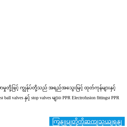
ှုတို့ဖြင့် ကျွန်ုပ်တို့သည် အရည်အသွေးမြင့် ထုတ်ကုန်များနှင့်
 valves နှင့် stop valves များ၊ PPR Electrofusion fittings၊ PPR
ကြှနျုပျတို့ကိုဆကျသှယျရနျ