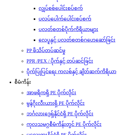
လျှပ်စစ်ပေါင်းစပ်စက်
ပလပ်ပေါက်ပေါင်းစပ်စက်
ပလတ်စတစ်ပိုက်ကိရိယာများ
လေပူနှင့် ပလတ်စတစ်ဂဟေဆော်ခြင်း
PP ဖိသိပ်တပ်ဆင်မှု
PPR /PEX / ပိုက်နှင့် တပ်ဆင်ခြင်း
ပိုက်ပြုပြင်ရေး ကလစ်နှင့် ချိတ်ဆက်ကိရိယာ
စီမံကိန်း
အာဖရိကရှိ PE ပိုက်လိုင်း
မွန်ဂိုးလီးယားရှိ PE ပိုက်လိုင်း
ဘင်္ဂလားဒေ့ရှ်နိုင်ငံရှိ PE ပိုက်လိုင်း
ကုလသမဂ္ဂစီမံကိန်းတွင် PE ပိုက်လိုင်း
မလေးရှားနိုင်ငံရှိ PE ပိုက်လိုင်း