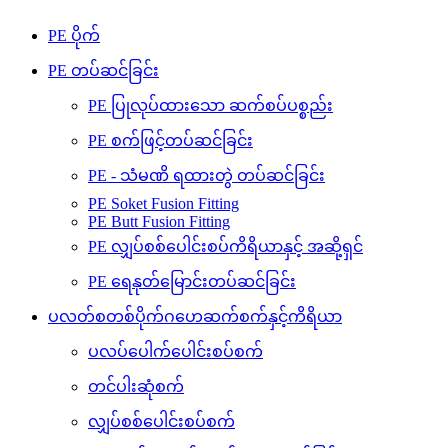
PE ပိုက်
PE တပ်ဆင်ခြင်း
PE ပြုလုပ်ထားသော ဆက်စပ်ပစ္စည်း
PE စက်ဖြင့်တပ်ဆင်ခြင်း
PE - သံမဏိ ရထားတွဲ တပ်ဆင်ခြင်း
PE Soket Fusion Fitting
PE Butt Fusion Fitting
PE လျှပ်စစ်ပေါင်းစပ်ကိရိယာနှင့် အဆို့ရှင်
PE ရေနုတ်မြောင်းတပ်ဆင်ခြင်း
ပလတ်စတစ်ပိုက်ဂဟေဆက်စက်နှင့်ကိရိယာ
ပလပ်ပေါက်ပေါင်းစပ်စက်
တင်ပါးဆုံစက်
လျှပ်စစ်ပေါင်းစပ်စက်