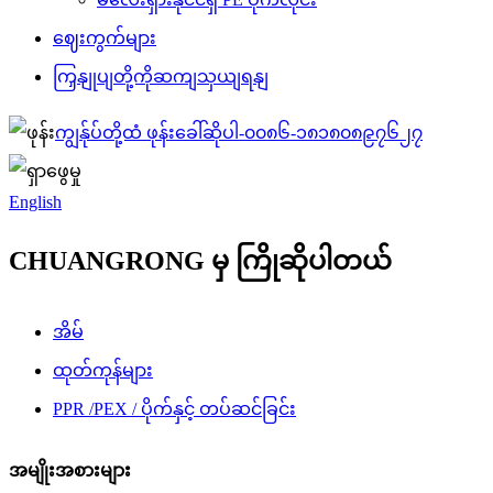
ဈေးကွက်များ
ကြှနျုပျတို့ကိုဆကျသှယျရနျ
ကျွန်ုပ်တို့ထံ ဖုန်းခေါ်ဆိုပါ-
၀၀၈၆-၁၈၁၈၀၈၉၇၆၂၇
English
CHUANGRONG မှ ကြိုဆိုပါတယ်
အိမ်
ထုတ်ကုန်များ
PPR /PEX / ပိုက်နှင့် တပ်ဆင်ခြင်း
အမျိုးအစားများ