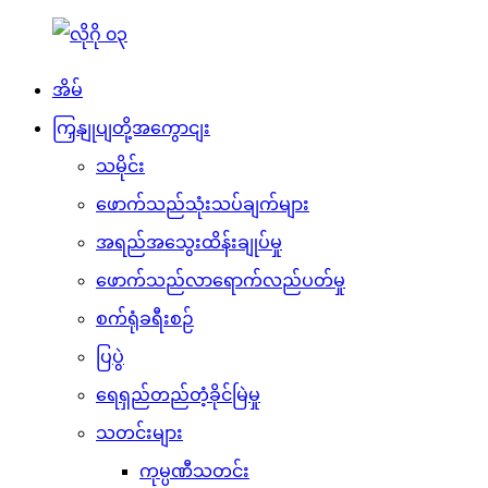
အိမ်
ကြှနျုပျတို့အကွောငျး
သမိုင်း
ဖောက်သည်သုံးသပ်ချက်များ
အရည်အသွေးထိန်းချုပ်မှု
ဖောက်သည်လာရောက်လည်ပတ်မှု
စက်ရုံခရီးစဉ်
ပြပွဲ
ရေရှည်တည်တံ့ခိုင်မြဲမှု
သတင်းများ
ကုမ္ပဏီသတင်း