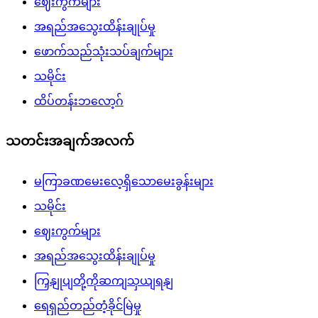
ဈေးကွက်များ
အရည်အသွေးထိန်းချုပ်မှု
ဖောက်သည်သုံးသပ်ချက်များ
သမိုင်း
ထိပ်တန်းဘလော့ဂ်
သတင်းအချက်အလက်
မကြာခဏမေးလေ့ရှိသောမေးခွန်းများ
သမိုင်း
ဈေးကွက်များ
အရည်အသွေးထိန်းချုပ်မှု
ကြှနျုပျတို့ကိုဆကျသှယျရနျ
ရေရှည်တည်တံ့ခိုင်မြဲမှု