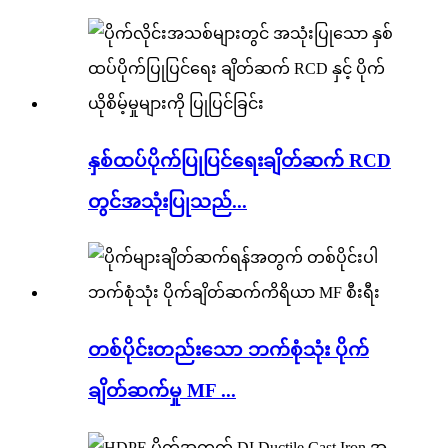
နှစ်ထပ်ပိုက်ပြုပြင်ရေးချိတ်ဆက် RCD
တွင်အသုံးပြုသည်...
တစ်ပိုင်းတည်းသော ဘက်စုံသုံး ပိုက်
ချိတ်ဆက်မှု MF ...