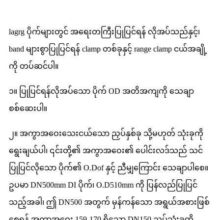
lagrg ပိုက်များတွင် အရေးတကြီးပြုပြင်ရန် လိုအပ်သည်နှင့်၊
band များစွာပြုပြင်ရန် clamp တစ်ခုနှင့် range clamp ငယ်အချို့
ကို တပ်ဆင်ပါ။
၁။ ပြုပြင်ရန်လိုအပ်သော ပိုက် OD အတိအကျကို သေချာ
စစ်ဆေးပါ။
၂။ အကွာအဝေးသေးငယ်သော ညှပ်နှစ်ခု သို့မဟုတ် သုံးခုကို
ရွေးချယ်ပါ၊ ၎င်းတို့၏ အကွာအဝေး၏ ပေါင်းလဒ်သည် သင်
ပြုပြင်လိုသော ပိုက်၏ O.Dof နှင့် ညီမျှကြောင်း သေချာပါစေ။
ဥပမာ DN500mm DI ပိုက်၊ O.D510mm ကို ပြန်လည်ပြုပြင်
သည့်အခါ၊ ဤ DN500 အတွက် မှန်ကန်သော အရွယ်အစားဖြစ်
စေရန် အကွာအဝေး 159-170 ရှိသော DN150 ညှပ်သုံးခုကို