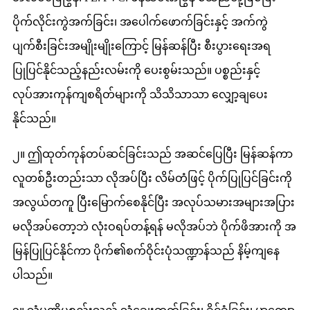
ပိုက်လိုင်းကွဲအက်ခြင်း၊ အပေါက်ဖောက်ခြင်းနှင့် အက်ကွဲ
ပျက်စီးခြင်းအမျိုးမျိုးကြောင့် မြန်ဆန်ပြီး စီးပွားရေးအရ
ပြုပြင်နိုင်သည့်နည်းလမ်းကို ပေးစွမ်းသည်။ ပစ္စည်းနှင့်
လုပ်အားကုန်ကျစရိတ်များကို သိသိသာသာ လျှော့ချပေး
နိုင်သည်။
၂။ ဤထုတ်ကုန်တပ်ဆင်ခြင်းသည် အဆင်ပြေပြီး မြန်ဆန်ကာ
လူတစ်ဦးတည်းသာ လိုအပ်ပြီး လိမ်တံဖြင့် ပိုက်ပြုပြင်ခြင်းကို
အလွယ်တကူ ပြီးမြောက်စေနိုင်ပြီး အလုပ်သမားအများအပြား
မလိုအပ်တော့ဘဲ လုံးဝရပ်တန့်ရန် မလိုအပ်ဘဲ ပိုက်ဖိအားကို အ
မြန်ပြုပြင်နိုင်ကာ ပိုက်၏စက်ဝိုင်းပုံသဏ္ဍာန်သည် နိမ့်ကျနေ
ပါသည်။