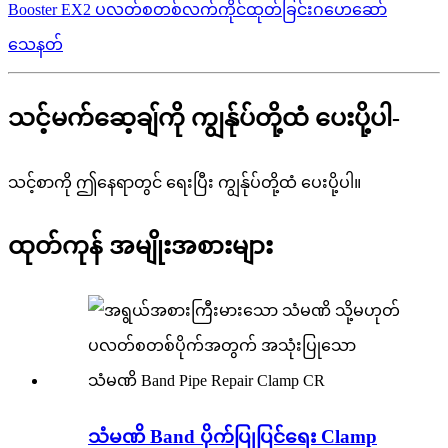
Booster EX2 ပလတ်စတစ်လက်ကိုင်ထုတ်ခြင်းဂဟေဆော်
သေနတ်
သင့်မက်ဆေ့ချ်ကို ကျွန်ုပ်တို့ထံ ပေးပို့ပါ-
သင့်စာကို ဤနေရာတွင် ရေးပြီး ကျွန်ုပ်တို့ထံ ပေးပို့ပါ။
ထုတ်ကုန် အမျိုးအစားများ
သံမဏိ Band ပိုက်ပြုပြင်ရေး Clamp