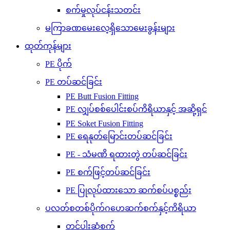
စက်မှုလုပ်ငန်းသတင်း
မကြာခဏမေးလေ့ရှိသောမေးခွန်းများ
ထုတ်ကုန်များ
PE ပိုက်
PE တပ်ဆင်ခြင်း
PE Butt Fusion Fitting
PE လျှပ်စစ်ပေါင်းစပ်ကိရိယာနှင့် အဆို့ရှင်
PE Soket Fusion Fitting
PE ရေနုတ်မြောင်းတပ်ဆင်ခြင်း
PE - သံမဏိ ရထားတွဲ တပ်ဆင်ခြင်း
PE စက်ဖြင့်တပ်ဆင်ခြင်း
PE ပြုလုပ်ထားသော ဆက်စပ်ပစ္စည်း
ပလတ်စတစ်ပိုက်ဂဟေဆက်စက်နှင့်ကိရိယာ
တင်ပါးဆုံစက်