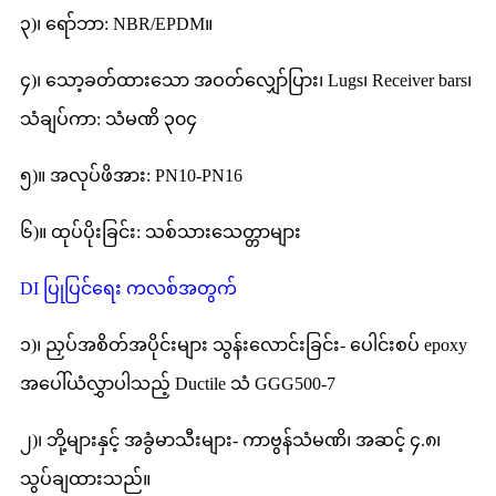
၃)၊ ရော်ဘာ: NBR/EPDM။
၄)၊ သော့ခတ်ထားသော အဝတ်လျှော်ပြား၊ Lugs၊ Receiver bars၊
သံချပ်ကာ: သံမဏိ ၃၀၄
၅)။ အလုပ်ဖိအား: PN10-PN16
၆)။ ထုပ်ပိုးခြင်း: သစ်သားသေတ္တာများ
DI ပြုပြင်ရေး ကလစ်အတွက်
၁)၊ ညှပ်အစိတ်အပိုင်းများ သွန်းလောင်းခြင်း- ပေါင်းစပ် epoxy
အပေါ်ယံလွှာပါသည့် Ductile သံ GGG500-7
၂)၊ ဘို့များနှင့် အခွံမာသီးများ- ကာဗွန်သံမဏိ၊ အဆင့် ၄.၈၊
သွပ်ချထားသည်။