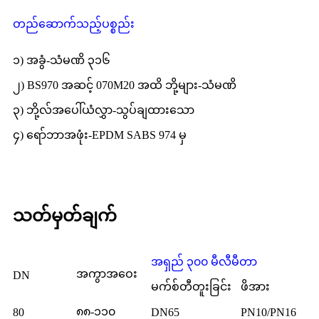
တည်ဆောက်သည့်ပစ္စည်း
၁) အခွံ-သံမဏိ ၃၁၆
၂) BS970 အဆင့် 070M20 အထိ ဘို့များ-သံမဏိ
၃) ဘို့လ်အပေါ်ယံလွှာ-သွပ်ချထားသော
၄) ရော်ဘာအဖုံး-EPDM SABS 974 မှ
သတ်မှတ်ချက်
အရှည် ၃၀၀ မီလီမီတာ
အကွာအဝေး
DN
မက်စ်တီတူးခြင်း
ဖိအား
၈၈-၁၁၀
80
DN65
PN10/PN16