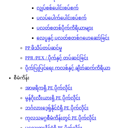
လျှပ်စစ်ပေါင်းစပ်စက်
ပလပ်ပေါက်ပေါင်းစပ်စက်
ပလတ်စတစ်ပိုက်ကိရိယာများ
လေပူနှင့် ပလတ်စတစ်ဂဟေဆော်ခြင်း
PP ဖိသိပ်တပ်ဆင်မှု
PPR /PEX / ပိုက်နှင့် တပ်ဆင်ခြင်း
ပိုက်ပြုပြင်ရေး ကလစ်နှင့် ချိတ်ဆက်ကိရိယာ
စီမံကိန်း
အာဖရိကရှိ PE ပိုက်လိုင်း
မွန်ဂိုးလီးယားရှိ PE ပိုက်လိုင်း
ဘင်္ဂလားဒေ့ရှ်နိုင်ငံရှိ PE ပိုက်လိုင်း
ကုလသမဂ္ဂစီမံကိန်းတွင် PE ပိုက်လိုင်း
မလေးရှားနိုင်ငံရှိ PE ပိုက်လိုင်း