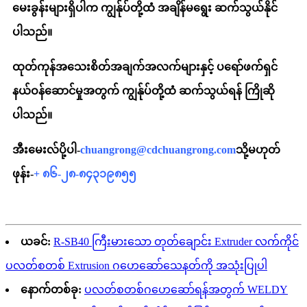
မေးခွန်းများရှိပါက ကျွန်ုပ်တို့ထံ အချိန်မရွေး ဆက်သွယ်နိုင်
ပါသည်။
ထုတ်ကုန်အသေးစိတ်အချက်အလက်များနှင့် ပရော်ဖက်ရှင်
နယ်ဝန်ဆောင်မှုအတွက် ကျွန်ုပ်တို့ထံ ဆက်သွယ်ရန် ကြိုဆို
ပါသည်။
အီးမေးလ်ပို့ပါ-
chuangrong@cdchuangrong.com
သို့မဟုတ်
ဖုန်း-
+ ၈၆-၂၈-၈၄၃၁၉၈၅၅
ယခင်:
R-SB40 ကြီးမားသော တုတ်ချောင်း Extruder လက်ကိုင်
ပလတ်စတစ် Extrusion ဂဟေဆော်သေနတ်ကို အသုံးပြုပါ
နောက်တစ်ခု:
ပလတ်စတစ်ဂဟေဆော်ရန်အတွက် WELDY