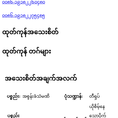
၀၀၈၆-၁၉၁၈၂၂၆၀၄၈၀
၀၀၈၆-၁၉၁၈၂၂၇၅၄၈၅
ထုတ်ကုန်အသေးစိတ်
ထုတ်ကုန် တဂ်များ
အသေးစိတ်အချက်အလက်
ပစ္စည်း:
အစွန်းခံသံမဏိ
ပုံသဏ္ဍာန်:
တီရှပ်
ယိုစိမ့်နေ
ပစ္စည်း
သောပိုက်