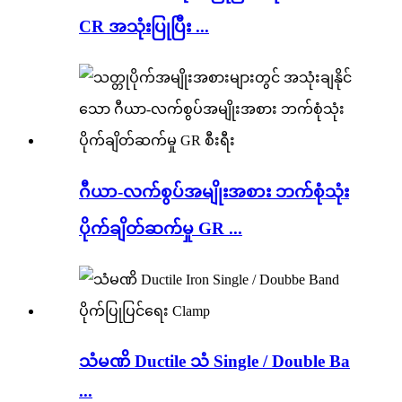
CR အသုံးပြုပြီး ...
ဂီယာ-လက်စွပ်အမျိုးအစား ဘက်စုံသုံး
ပိုက်ချိတ်ဆက်မှု GR ...
သံမဏိ Ductile သံ Single / Double Ba
...