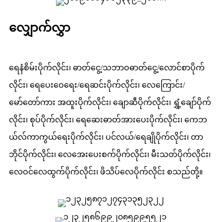
လျှောက်လွှာ
ရေနံစိမ်းပိုက်လိုင်း၊ ဓာတ်ငွေ့/သဘာဝဓာတ်ငွေ့/လောင်စာပိုက်
လိုင်း၊ ရေပေးဝေရေး/ရေဆင်းပိုက်လိုင်း၊ လေကြောင်း/
မော်တော်ကား အထူးပိုက်လိုင်း၊ ချောဆီပိုက်လိုင်း၊ ရွှံ့ချော်ပိုက်
လိုင်း၊ စုပ်ပိုက်လိုင်း၊ ရေဆေးဓာတ်အားပေးပိုက်လိုင်း၊ ကေဘ
ယ်လ်ကာကွယ်ရေးပိုက်လိုင်း၊ ပင်လယ်/ရေချိုပိုက်လိုင်း၊ တာ
ဘိုင်ပိုက်လိုင်း၊ လေအေးပေးစက်ပိုက်လိုင်း၊ မီးသတ်ပိုက်လိုင်း၊
လေဝင်လေထွက်ပိုက်လိုင်း၊ ဖိသိပ်လေပိုက်လိုင်း စသည်တို့။