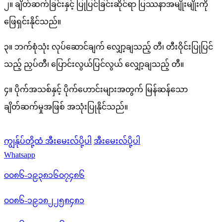
၂။ ချိတ်ဆက်ခြင်းနှင့် ပြုပြင်ခြင်းဆိုင်ရာ ပြဿနာအမျိုးမျိုးကို
ဖြေရှင်းနိုင်သည်။
၃။ ဘက်စုံသုံး လုပ်ဆောင်ချက် လျှော့ချသည့် တီ၊ တီးဝိုင်းပြုပြင်
သည့် ညှပ်တီ၊ ပြောင်းလွယ်ပြင်လွယ် လျှော့ချသည့် တီ။
၄။ ပိုက်အသစ်နှင့် ပိုက်ဟောင်းများအတွက် မြန်ဆန်သော
ချိတ်ဆက်မှုအဖြစ် အသုံးပြုနိုင်သည်။
ကျွန်ုပ်တို့ထံ အီးမေးလ်ပို့ပါ
အီးမေးလ်ပို့ပါ
Whatsapp
၀၀၈၆-၁၉၃၈၁၆၀၇၄၈၆
၀၀၈၆-၁၉၁၈၂၂၅၈၄၈၁