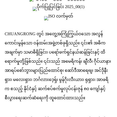
CHUANGRONG တွင် အတွေ့အကြုံကြွယ်ဝသော အလွန်
ကောင်းမွန်သော ဝန်ထမ်းအဖွဲ့တစ်ခုရှိသည်။ ၎င်း၏ အဓိက
အချက်မှာ သမာဓိရှိခြင်း၊ ပရော်ဖက်ရှင်နယ်ဆန်ခြင်းနှင့် ထိ
ရောက်မှုတို့ဖြစ်သည်။ ၎င်းသည် အမေရိကန်၊ ချီလီ၊ ဂိုင်ယာနာ၊
အာရပ်စော်ဘွားများပြည်ထောင်စု၊ ဆော်ဒီအာရေဗျ၊ အင်ဒိုနီး
ရှား၊ မလေးရှား၊ ဘင်္ဂလားဒေ့ရှ်၊ မွန်ဂိုးလီးယား၊ ရုရှား၊ အာဖရိ
က စသည့် နိုင်ငံနှင့် ဆက်စပ်စက်မှုလုပ်ငန်းဇုန် ၈၀ ကျော်နှင့်
စီးပွားရေးဆက်ဆံရေးကို ထူထောင်ထားသည်။