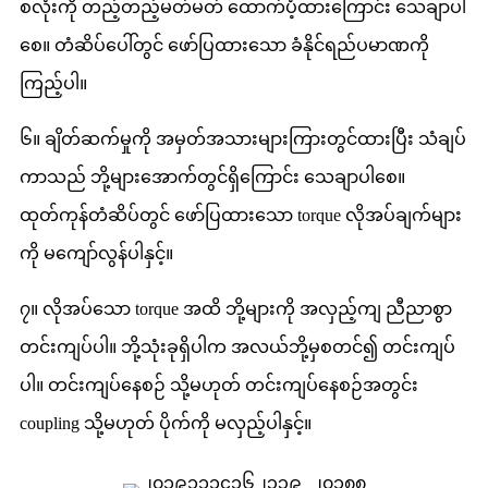
စလုံးကို တည့်တည့်မတ်မတ် ထောက်ပံ့ထားကြောင်း သေချာပါ
စေ။ တံဆိပ်ပေါ်တွင် ဖော်ပြထားသော ခံနိုင်ရည်ပမာဏကို
ကြည့်ပါ။
၆။ ချိတ်ဆက်မှုကို အမှတ်အသားများကြားတွင်ထားပြီး သံချပ်
ကာသည် ဘို့များအောက်တွင်ရှိကြောင်း သေချာပါစေ။
ထုတ်ကုန်တံဆိပ်တွင် ဖော်ပြထားသော torque လိုအပ်ချက်များ
ကို မကျော်လွန်ပါနှင့်။
၇။ လိုအပ်သော torque အထိ ဘို့များကို အလှည့်ကျ ညီညာစွာ
တင်းကျပ်ပါ။ ဘို့သုံးခုရှိပါက အလယ်ဘို့မှစတင်၍ တင်းကျပ်
ပါ။ တင်းကျပ်နေစဉ် သို့မဟုတ် တင်းကျပ်နေစဉ်အတွင်း
coupling သို့မဟုတ် ပိုက်ကို မလှည့်ပါနှင့်။