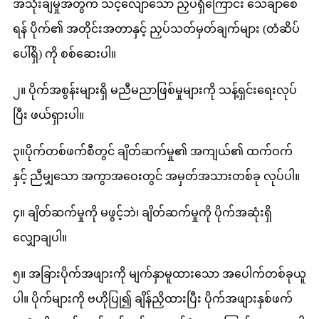
အသုံးချမှုအတွက် သင့်လျော်သော ညှပ်ရှိကြောင်း သေချာစေ
ရန် ပိုက်၏ အတိုင်းအတာနှင့် ညှပ်သတ်မှတ်ချက်များ (တံဆိပ်
ပေါ်ရှိ) ကို စစ်ဆေးပါ။
၂။ ပိုက်အစွန်းများရှိ မညီမညာဖြစ်မှုများကို သန့်ရှင်းရေးလုပ်
ပြီး ဖယ်ရှားပါ။
၃။ပိုက်တစ်ဖက်စီတွင် ချိတ်ဆက်မှု၏ အကျယ်၏ ထက်ဝက်
နှင့် ညီမျှသော အကွာအဝေးတွင် အမှတ်အသားတစ်ခု လုပ်ပါ။
၄။ ချိတ်ဆက်မှုကို မဖွင့်ဘဲ၊ ချိတ်ဆက်မှုကို ပိုက်အဆုံးရှိ
လျှောချပါ။
၅။ အခြားပိုက်အဖျားကို မျက်နှာမူထားသော အပေါက်တစ်ခုယူ
ပါ။ ပိုက်များကို ဗဟိုပြု၍ ချိန်ညှိထားပြီး ပိုက်အဖျားနှစ်ဖက်