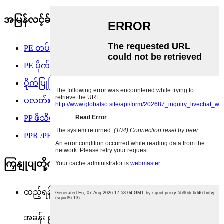
အမြန်လင့်ခ်များ
PE တပ်ဆင်ခြင်း
PE ပိုက်
ပိုက်ပြုပြင်ရေး ကလစ်နှင့် ချိတ်ဆက်ကိရိယာ
ပလတ်စတစ်ပိုက်ဂဟေဆက်စက်နှင့်ကိရိယာ
PP ဖိသိပ်တပ်ဆင်မှု
PPR /PEX / ပိုက်နှင့် တပ်ဆင်ခြင်း
ကြှနျုပျတို့ကိုဆကျသှယျရနျ
ထည့်ရန်:
အခန်း ၉၁၁၊ အဆောက်အဦ T1၊ The Ring Center၊ အမှတ်