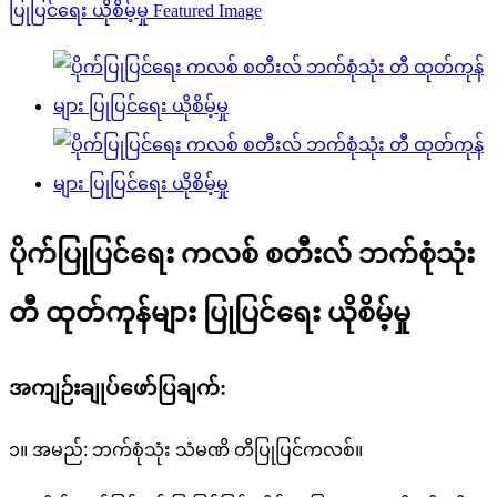
ပိုက်ပြုပြင်ရေး ကလစ် စတီးလ် ဘက်စုံသုံး
တီ ထုတ်ကုန်များ ပြုပြင်ရေး ယိုစိမ့်မှု
အကျဉ်းချုပ်ဖော်ပြချက်:
၁။ အမည်: ဘက်စုံသုံး သံမဏိ တီပြုပြင်ကလစ်။