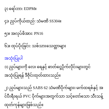
၃) ရော်ဘာ: EDPM။
၄)၊ ညှပ်ကိုယ်ထည်: သံမဏိ SS304။
၅)။ အလုပ်ဖိအား: PN16
၆)။ ထုပ်ပိုးခြင်း: သစ်သားသေတ္တာများ
အသုံးပြုပါ
၁) ညှပ်များကို လေ၊ ရေနှင့် ဓာတ်ငွေ့ပိုက်လိုင်းများတွင်
အသုံးပြုရန် ဒီဇိုင်းထုတ်ထားသည်။
၂) ညှပ်များသည် SABS 62 သံမဏိပိုက်များ၊ မက်ထရစ်နှင့် အ
င်ပီးရီးရယ် PVC ပိုက်များအတွက်သာ သင့်တော်သော သီးသန့်
ထုတ်ကုန်များဖြစ်သည်။