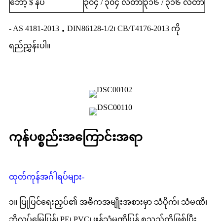
ဘော့ $ နပ်
၃၀၄ / ၃၀၄ လီတာ
၃၁၆ / ၃၁၆ လီတာ
- AS 4181-2013，DIN86128-1/2၊ CB/T4176-2013 ကို
ရည်ညွှန်းပါ။
ကုန်ပစ္စည်းအကြောင်းအရာ
ထုတ်ကုန်အင်္ဂါရပ်များ-
၁။ ပြုပြင်ရေးညှပ်၏ အဓိကအမျိုးအစားမှာ သံပိုက်၊ သံမဏိ၊
ဘိလပ်မြေပြွန်၊ PE၊ PVC၊ ဖန်သံမဏိပြွန် စသည်တို့ဖြစ်ပြီး