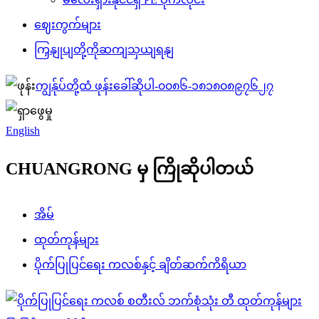
ဈေးကွက်များ
ကြှနျုပျတို့ကိုဆကျသှယျရနျ
ကျွန်ုပ်တို့ထံ ဖုန်းခေါ်ဆိုပါ-
၀၀၈၆-၁၈၁၈၀၈၉၇၆၂၇
English
CHUANGRONG မှ ကြိုဆိုပါတယ်
အိမ်
ထုတ်ကုန်များ
ပိုက်ပြုပြင်ရေး ကလစ်နှင့် ချိတ်ဆက်ကိရိယာ