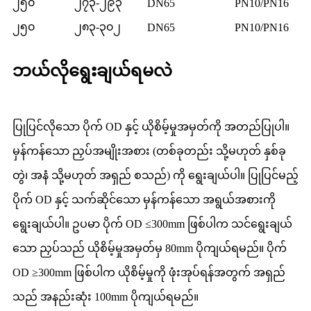
၂၅၀
၂၇၃-၂၉၃
DN65
PN10/PN16
၂၅၀
၂၈၃-၃၀၂
DN65
PN10/PN16
ဘယ်လိုရွေးချယ်ရမလဲ
ပြုပြင်လိုသော ပိုက် OD နှင့် ယိုစိမ့်မှုအမှတ်ကို အတည်ပြုပါ။
မှန်ကန်သော ညှပ်အမျိုးအစား (တစ်ခုတည်း သို့မဟုတ် နှစ်ခု
တွဲ၊ အနံ သို့မဟုတ် အရှည် စသည်) ကို ရွေးချယ်ပါ။ ပြုပြင်မည့်
ပိုက် OD နှင့် သက်ဆိုင်သော မှန်ကန်သော အရွယ်အစားကို
ရွေးချယ်ပါ။ ဥပမာ ပိုက် OD ≤300mm ဖြစ်ပါက သင်ရွေးချယ်
သော ညှပ်သည် ယိုစိမ့်မှုအမှတ်မှ 80mm ပိုကျယ်ရမည်။ ပိုက်
OD ≥300mm ဖြစ်ပါက ယိုစိမ့်မှုကို ဖုံးအုပ်ရန်အတွက် အရှည်
သည် အနည်းဆုံး 100mm ပိုကျယ်ရမည်။