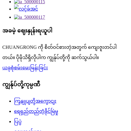
အခမဲ့ ဈေးနှုန်းရယူပါ
CHUANGRONG ကို စိတ်ဝင်စားတဲ့အတွက် ကျေးဇူးတင်ပါ
တယ်။ ပိုမိုသိရှိလိုပါက ကျွန်ုပ်တို့ကို ဆက်သွယ်ပါ။
ယခုစုံစမ်းမေးမြန်းခြင်း
ကျွန်ုပ်တို့ကုမ္ပဏီ
ကြှနျုပျတို့အကွောငျး
ရေရှည်တည်တံ့ခိုင်မြဲမှု
ပြပွဲ