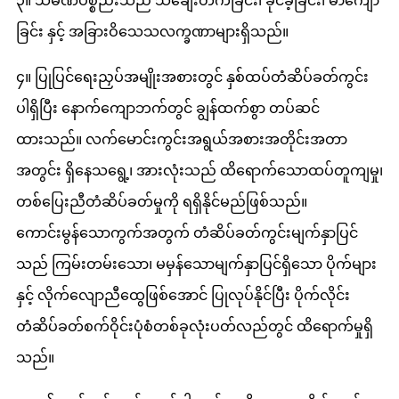
၃။ သံမဏိပစ္စည်းသည် သံချေးတက်ခြင်း၊ ခိုင်ခံ့ခြင်း၊ မာကျော
ခြင်း နှင့် အခြားဝိသေသလက္ခဏာများရှိသည်။
၄။ ပြုပြင်ရေးညှပ်အမျိုးအစားတွင် နှစ်ထပ်တံဆိပ်ခတ်ကွင်း
ပါရှိပြီး နောက်ကျောဘက်တွင် ချွန်ထက်စွာ တပ်ဆင်
ထားသည်။ လက်မောင်းကွင်းအရွယ်အစားအတိုင်းအတာ
အတွင်း ရှိနေသရွေ့၊ အားလုံးသည် ထိရောက်သောထပ်တူကျမှု၊
တစ်ပြေးညီတံဆိပ်ခတ်မှုကို ရရှိနိုင်မည်ဖြစ်သည်။
ကောင်းမွန်သောကွက်အတွက် တံဆိပ်ခတ်ကွင်းမျက်နှာပြင်
သည် ကြမ်းတမ်းသော၊ မမှန်သောမျက်နှာပြင်ရှိသော ပိုက်များ
နှင့် လိုက်လျောညီထွေဖြစ်အောင် ပြုလုပ်နိုင်ပြီး ပိုက်လိုင်း
တံဆိပ်ခတ်စက်ဝိုင်းပုံစံတစ်ခုလုံးပတ်လည်တွင် ထိရောက်မှုရှိ
သည်။