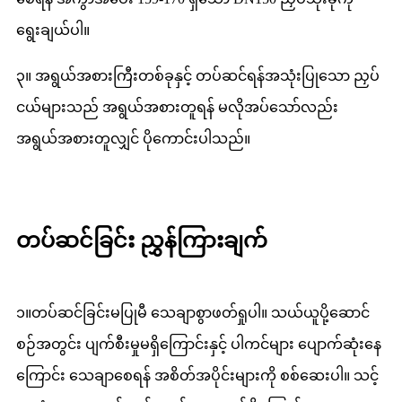
ရွေးချယ်ပါ။
၃။ အရွယ်အစားကြီးတစ်ခုနှင့် တပ်ဆင်ရန်အသုံးပြုသော ညှပ်
ငယ်များသည် အရွယ်အစားတူရန် မလိုအပ်သော်လည်း
အရွယ်အစားတူလျှင် ပိုကောင်းပါသည်။
တပ်ဆင်ခြင်း ညွှန်ကြားချက်
၁။တပ်ဆင်ခြင်းမပြုမီ သေချာစွာဖတ်ရှုပါ။ သယ်ယူပို့ဆောင်
စဉ်အတွင်း ပျက်စီးမှုမရှိကြောင်းနှင့် ပါကင်များ ပျောက်ဆုံးနေ
ကြောင်း သေချာစေရန် အစိတ်အပိုင်းများကို စစ်ဆေးပါ။ သင့်