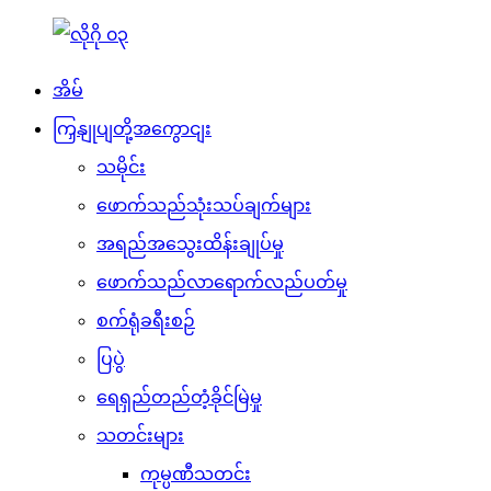
အိမ်
ကြှနျုပျတို့အကွောငျး
သမိုင်း
ဖောက်သည်သုံးသပ်ချက်များ
အရည်အသွေးထိန်းချုပ်မှု
ဖောက်သည်လာရောက်လည်ပတ်မှု
စက်ရုံခရီးစဉ်
ပြပွဲ
ရေရှည်တည်တံ့ခိုင်မြဲမှု
သတင်းများ
ကုမ္ပဏီသတင်း