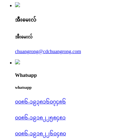
အီးမေးလ်
အီးမေးလ်
chuangrong@cdchuangrong.com
Whatsapp
whatsapp
၀၀၈၆-၁၉၃၈၁၆၀၇၄၈၆
၀၀၈၆-၁၉၁၈၂၂၅၈၄၈၁
၀၀၈၆-၁၉၁၈၂၂၆၀၄၈၀