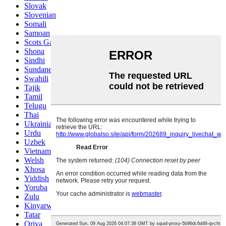
Slovak
Slovenian
Somali
Samoan
Scots Gaelic
Shona
Sindhi
Sundanese
Swahili
Tajik
Tamil
Telugu
Thai
Ukrainian
Urdu
Uzbek
Vietnamese
Welsh
Xhosa
Yiddish
Yoruba
Zulu
Kinyarwanda
Tatar
Oriya