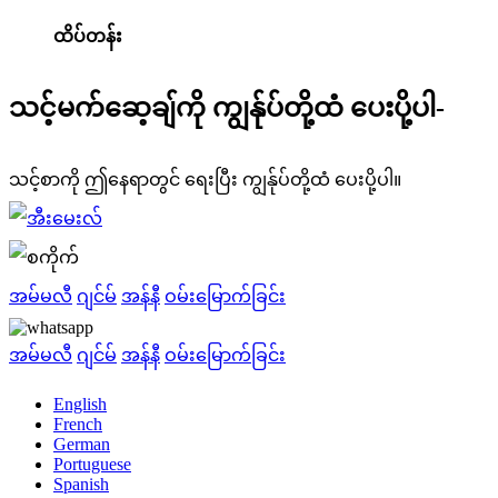
ထိပ်တန်း
သင့်မက်ဆေ့ချ်ကို ကျွန်ုပ်တို့ထံ ပေးပို့ပါ-
သင့်စာကို ဤနေရာတွင် ရေးပြီး ကျွန်ုပ်တို့ထံ ပေးပို့ပါ။
အမ်မလီ
ဂျင်မ်
အန်နီ
ဝမ်းမြောက်ခြင်း
အမ်မလီ
ဂျင်မ်
အန်နီ
ဝမ်းမြောက်ခြင်း
English
French
German
Portuguese
Spanish