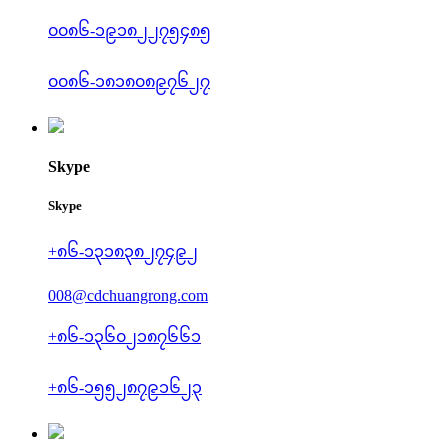
၀၀၈၆-၁၉၁၈၂၂၇၅၄၈၅
၀၀၈၆-၁၈၁၈၀၈၉၇၆၂၇
Skype
Skype
+၈၆-၁၃၁၈၃၈၂၇၄၉၂
008@cdchuangrong.com
+၈၆-၁၃၆၀၂၁၈၇၆၆၁
+၈၆-၁၅၅၂၈၇၉၁၆၂၃