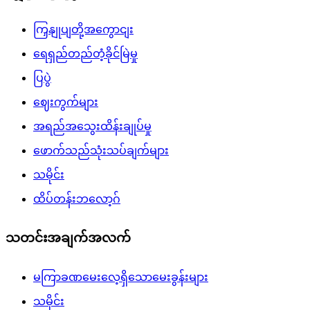
ကြှနျုပျတို့အကွောငျး
ရေရှည်တည်တံ့ခိုင်မြဲမှု
ပြပွဲ
ဈေးကွက်များ
အရည်အသွေးထိန်းချုပ်မှု
ဖောက်သည်သုံးသပ်ချက်များ
သမိုင်း
ထိပ်တန်းဘလော့ဂ်
သတင်းအချက်အလက်
မကြာခဏမေးလေ့ရှိသောမေးခွန်းများ
သမိုင်း