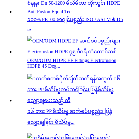
၁၀၀% PE100 ဗာဂျင်ပစ္စည်း ISO / ASTM စံ Dn
...
OEM/ODM HDPE EF Fittings Electrofusion
HDPE 45 Deg...
၁၆ ဘား PP ဖိသိပ်မှု ဆက်စပ်ပစ္စည်း၊ ပြွန်
လျှော့ချခြင်း ဖိသိပ်မှု...