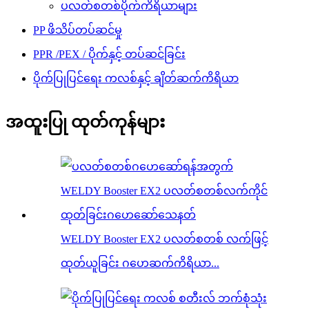
ပလတ်စတစ်ပိုက်ကိရိယာများ
PP ဖိသိပ်တပ်ဆင်မှု
PPR /PEX / ပိုက်နှင့် တပ်ဆင်ခြင်း
ပိုက်ပြုပြင်ရေး ကလစ်နှင့် ချိတ်ဆက်ကိရိယာ
အထူးပြု ထုတ်ကုန်များ
WELDY Booster EX2 ပလတ်စတစ် လက်ဖြင့်
ထုတ်ယူခြင်း ဂဟေဆက်ကိရိယာ...