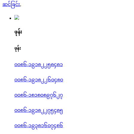
ဆင်ခြင်း
,
ဖုန်း
ဖုန်း
၀၀၈၆-၁၉၁၈၂၂၅၈၄၈၁
၀၀၈၆-၁၉၁၈၂၂၆၀၄၈၀
၀၀၈၆-၁၈၁၈၀၈၉၇၆၂၇
၀၀၈၆-၁၉၁၈၂၂၇၅၄၈၅
၀၀၈၆-၁၉၃၈၁၆၀၇၄၈၆