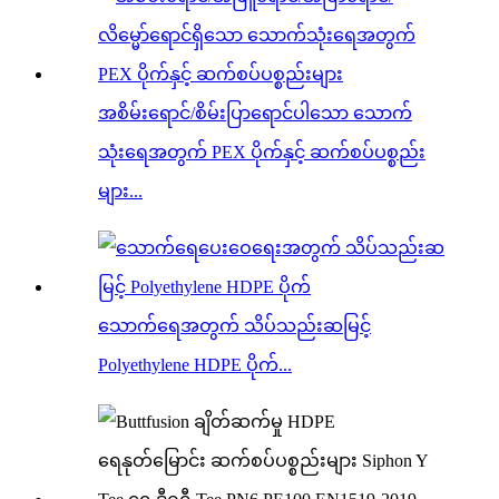
အစိမ်းရောင်/စိမ်းပြာရောင်ပါသော သောက်
သုံးရေအတွက် PEX ပိုက်နှင့် ဆက်စပ်ပစ္စည်း
များ...
သောက်ရေအတွက် သိပ်သည်းဆမြင့်
Polyethylene HDPE ပိုက်...