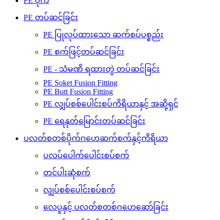
PE ပိုက်
PE တပ်ဆင်ခြင်း
PE ပြုလုပ်ထားသော ဆက်စပ်ပစ္စည်း
PE စက်ဖြင့်တပ်ဆင်ခြင်း
PE - သံမဏိ ရထားတွဲ တပ်ဆင်ခြင်း
PE Soket Fusion Fitting
PE Butt Fusion Fitting
PE လျှပ်စစ်ပေါင်းစပ်ကိရိယာနှင့် အဆို့ရှင်
PE ရေနုတ်မြောင်းတပ်ဆင်ခြင်း
ပလတ်စတစ်ပိုက်ဂဟေဆက်စက်နှင့်ကိရိယာ
ပလပ်ပေါက်ပေါင်းစပ်စက်
တင်ပါးဆုံစက်
လျှပ်စစ်ပေါင်းစပ်စက်
လေပူနှင့် ပလတ်စတစ်ဂဟေဆော်ခြင်း