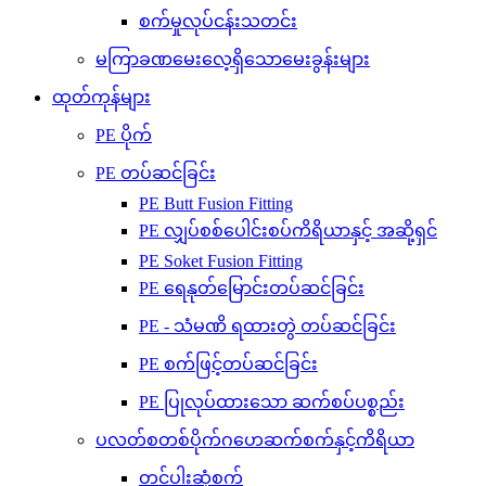
စက်မှုလုပ်ငန်းသတင်း
မကြာခဏမေးလေ့ရှိသောမေးခွန်းများ
ထုတ်ကုန်များ
PE ပိုက်
PE တပ်ဆင်ခြင်း
PE Butt Fusion Fitting
PE လျှပ်စစ်ပေါင်းစပ်ကိရိယာနှင့် အဆို့ရှင်
PE Soket Fusion Fitting
PE ရေနုတ်မြောင်းတပ်ဆင်ခြင်း
PE - သံမဏိ ရထားတွဲ တပ်ဆင်ခြင်း
PE စက်ဖြင့်တပ်ဆင်ခြင်း
PE ပြုလုပ်ထားသော ဆက်စပ်ပစ္စည်း
ပလတ်စတစ်ပိုက်ဂဟေဆက်စက်နှင့်ကိရိယာ
တင်ပါးဆုံစက်