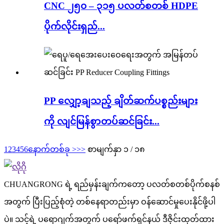
CNC ၂၅၀ – ၃၁၅ ပလတ်စတစ် HDPE
ပိုက်လိုင်းရှည်...
PP လျှော့ချသည့် ချိတ်ဆက်ပစ္စည်းများ
ကို လျင်မြန်စွာတပ်ဆင်ခြင်း...
1
2
3
4
5
6
နောက်တစ်ခု >
>>
စာမျက်နှာ ၁ / ၁၈
CHUANGRONG ရဲ့ ရည်မှန်းချက်ကတော့ ပလတ်စတစ်ပိုက်စနစ်
အတွက် ပြီးပြည့်စုံတဲ့ တစ်နေရာတည်းမှာ ဝန်ဆောင်မှုပေးနိုင်ဖို့ပါ
ပဲ။ သင့်ရဲ့ ပရောဂျက်အတွက် ပရော်ဖက်ရှင်နယ် ဒီဇိုင်းထုတ်ထား