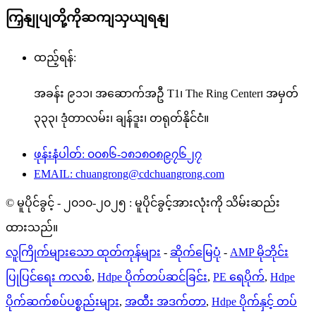
ကြှနျုပျတို့ကိုဆကျသှယျရနျ
ထည့်ရန်:
အခန်း ၉၁၁၊ အဆောက်အဦ T1၊ The Ring Center၊ အမှတ်
၃၃၃၊ ဒုံတာလမ်း၊ ချန်ဒူး၊ တရုတ်နိုင်ငံ။
ဖုန်းနံပါတ်: ၀၀၈၆-၁၈၁၈၀၈၉၇၆၂၇
EMAIL: chuangrong@cdchuangrong.com
© မူပိုင်ခွင့် - ၂၀၁၀-၂၀၂၅ : မူပိုင်ခွင့်အားလုံးကို သိမ်းဆည်း
ထားသည်။
လူကြိုက်များသော ထုတ်ကုန်များ
-
ဆိုက်မြေပုံ
-
AMP မိုဘိုင်း
ပြုပြင်ရေး ကလစ်
,
Hdpe ပိုက်တပ်ဆင်ခြင်း
,
PE ရေပိုက်
,
Hdpe
ပိုက်ဆက်စပ်ပစ္စည်းများ
,
အထီး အဒက်တာ
,
Hdpe ပိုက်နှင့် တပ်