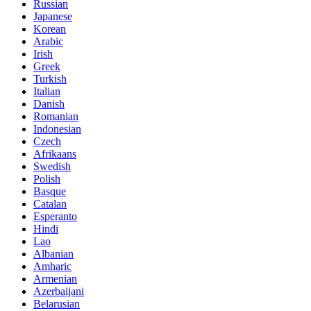
Russian
Japanese
Korean
Arabic
Irish
Greek
Turkish
Italian
Danish
Romanian
Indonesian
Czech
Afrikaans
Swedish
Polish
Basque
Catalan
Esperanto
Hindi
Lao
Albanian
Amharic
Armenian
Azerbaijani
Belarusian