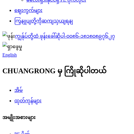
ဈေးကွက်များ
ကြှနျုပျတို့ကိုဆကျသှယျရနျ
ကျွန်ုပ်တို့ထံ ဖုန်းခေါ်ဆိုပါ-
၀၀၈၆-၁၈၁၈၀၈၉၇၆၂၇
English
CHUANGRONG မှ ကြိုဆိုပါတယ်
အိမ်
ထုတ်ကုန်များ
အမျိုးအစားများ