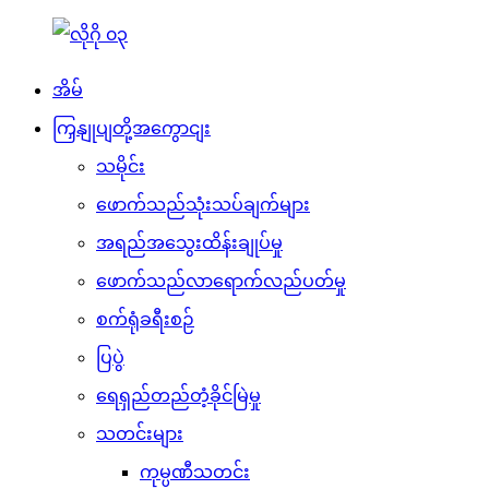
အိမ်
ကြှနျုပျတို့အကွောငျး
သမိုင်း
ဖောက်သည်သုံးသပ်ချက်များ
အရည်အသွေးထိန်းချုပ်မှု
ဖောက်သည်လာရောက်လည်ပတ်မှု
စက်ရုံခရီးစဉ်
ပြပွဲ
ရေရှည်တည်တံ့ခိုင်မြဲမှု
သတင်းများ
ကုမ္ပဏီသတင်း