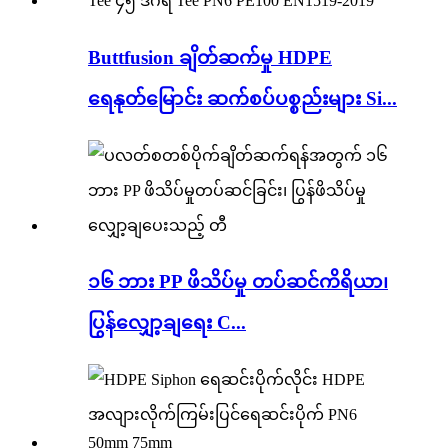
Buttfusion ချိတ်ဆက်မှု HDPE
ရေနုတ်မြောင်း ဆက်စပ်ပစ္စည်းများ Si...
၁၆ ဘား PP ဖိသိပ်မှု တပ်ဆင်ကိရိယာ၊
ပြွန်လျှော့ချရေး C...