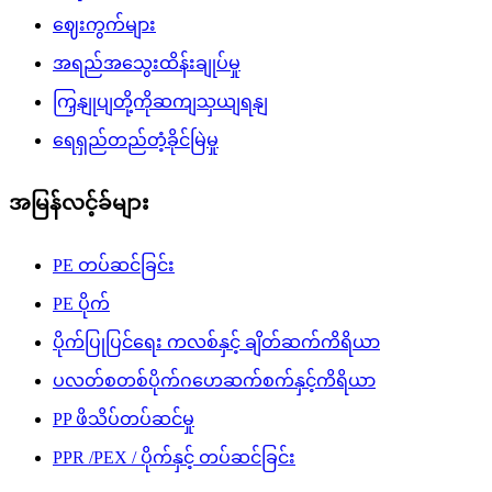
ဈေးကွက်များ
အရည်အသွေးထိန်းချုပ်မှု
ကြှနျုပျတို့ကိုဆကျသှယျရနျ
ရေရှည်တည်တံ့ခိုင်မြဲမှု
အမြန်လင့်ခ်များ
PE တပ်ဆင်ခြင်း
PE ပိုက်
ပိုက်ပြုပြင်ရေး ကလစ်နှင့် ချိတ်ဆက်ကိရိယာ
ပလတ်စတစ်ပိုက်ဂဟေဆက်စက်နှင့်ကိရိယာ
PP ဖိသိပ်တပ်ဆင်မှု
PPR /PEX / ပိုက်နှင့် တပ်ဆင်ခြင်း