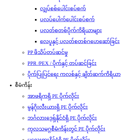
လျှပ်စစ်ပေါင်းစပ်စက်
ပလပ်ပေါက်ပေါင်းစပ်စက်
ပလတ်စတစ်ပိုက်ကိရိယာများ
လေပူနှင့် ပလတ်စတစ်ဂဟေဆော်ခြင်း
PP ဖိသိပ်တပ်ဆင်မှု
PPR /PEX / ပိုက်နှင့် တပ်ဆင်ခြင်း
ပိုက်ပြုပြင်ရေး ကလစ်နှင့် ချိတ်ဆက်ကိရိယာ
စီမံကိန်း
အာဖရိကရှိ PE ပိုက်လိုင်း
မွန်ဂိုးလီးယားရှိ PE ပိုက်လိုင်း
ဘင်္ဂလားဒေ့ရှ်နိုင်ငံရှိ PE ပိုက်လိုင်း
ကုလသမဂ္ဂစီမံကိန်းတွင် PE ပိုက်လိုင်း
မလေးရှားနိုင်ငံရှိ PE ပိုက်လိုင်း