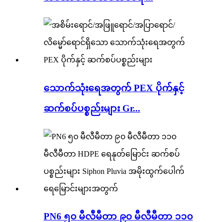
သောက်သုံးရေအတွက် PEX ပိုက်နှင့်
ဆက်စပ်ပစ္စည်းများ Gr...
PN6 ၅၀ မီလီမီတာ ၉၀ မီလီမီတာ ၁၁၀