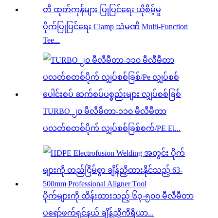
ပိုက်ပြုပြင်ရေး Clamp သံမဏိ Multi-Function
Tee...
TURBO ၂၀ မီလီမီတာ-၁၁၀ မီလီမီတာ
ပလတ်စတစ်ပိုက် လျှပ်စစ်ခြစ်စက်/PE El...
ပိုက်များကို ထိန်းထားသည့် ၆၃-၅၀၀ မီလီမီတာ
ပရော်ဖက်ရှင်နယ် ချိန်ညှိကိရိယာ...