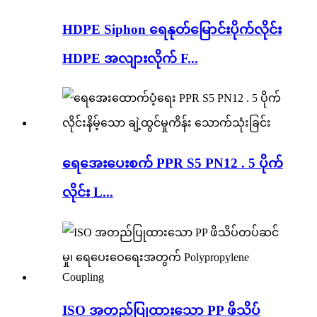
HDPE Siphon ရေနုတ်မြောင်းပိုက်လိုင်း
HDPE အလျားလိုက် F...
ရေအေးပေးစက် PPR S5 PN12 . 5 ပိုက်
လိုင်း L...
ISO အတည်ပြုထားသော PP ဖိသိပ်