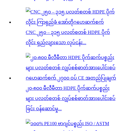
CNC ၂၅၀ – ၃၁၅ ပလတ်စတစ် HDPE ပိုက်
လိုင်း ရှည်လျားသော လုပ်ငန်း...
၂၀-၈၀၀ မီလီမီတာ HDPE ပိုက်ဆက်ပစ္စည်း
များ ပလတ်စတစ် လျှပ်စစ်ဓာတ်အားပေါင်းစပ်
ခြင်း ဝန်ဆောင်မှု...