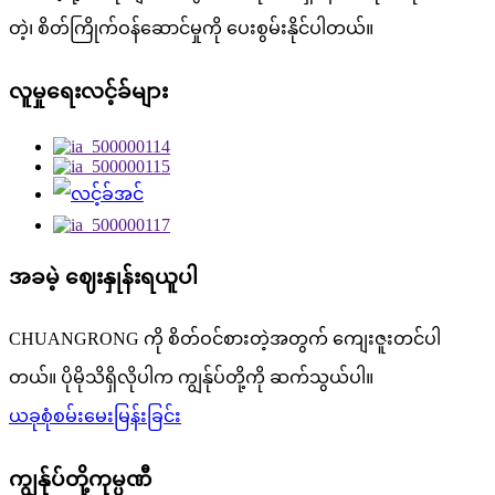
တဲ့၊ စိတ်ကြိုက်ဝန်ဆောင်မှုကို ပေးစွမ်းနိုင်ပါတယ်။
လူမှုရေးလင့်ခ်များ
အခမဲ့ ဈေးနှုန်းရယူပါ
CHUANGRONG ကို စိတ်ဝင်စားတဲ့အတွက် ကျေးဇူးတင်ပါ
တယ်။ ပိုမိုသိရှိလိုပါက ကျွန်ုပ်တို့ကို ဆက်သွယ်ပါ။
ယခုစုံစမ်းမေးမြန်းခြင်း
ကျွန်ုပ်တို့ကုမ္ပဏီ