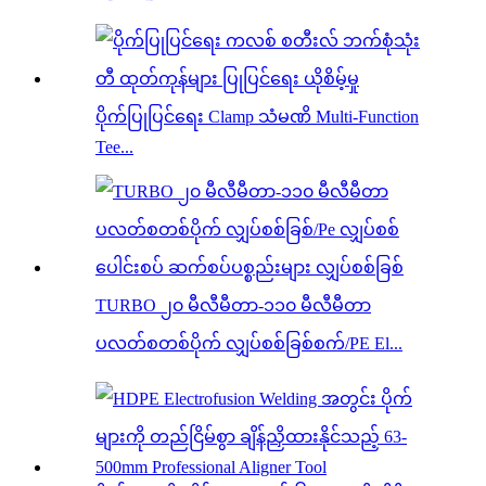
ပိုက်ပြုပြင်ရေး Clamp သံမဏိ Multi-Function
Tee...
TURBO ၂၀ မီလီမီတာ-၁၁၀ မီလီမီတာ
ပလတ်စတစ်ပိုက် လျှပ်စစ်ခြစ်စက်/PE El...