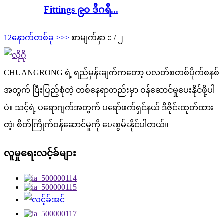
Fittings ၉၀ ဒီဂရီ...
1
2
နောက်တစ်ခု >
>>
စာမျက်နှာ ၁ / ၂
CHUANGRONG ရဲ့ ရည်မှန်းချက်ကတော့ ပလတ်စတစ်ပိုက်စနစ်
အတွက် ပြီးပြည့်စုံတဲ့ တစ်နေရာတည်းမှာ ဝန်ဆောင်မှုပေးနိုင်ဖို့ပါ
ပဲ။ သင့်ရဲ့ ပရောဂျက်အတွက် ပရော်ဖက်ရှင်နယ် ဒီဇိုင်းထုတ်ထား
တဲ့၊ စိတ်ကြိုက်ဝန်ဆောင်မှုကို ပေးစွမ်းနိုင်ပါတယ်။
လူမှုရေးလင့်ခ်များ