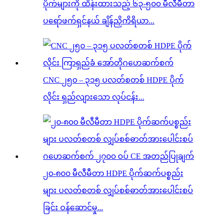
ပိုက်များကို ထိန်းထားသည့် ၆၃-၅၀၀ မီလီမီတာ
ပရော်ဖက်ရှင်နယ် ချိန်ညှိကိရိယာ...
CNC ၂၅၀ – ၃၁၅ ပလတ်စတစ် HDPE ပိုက်
လိုင်း ရှည်လျားသော လုပ်ငန်း...
၂၀-၈၀၀ မီလီမီတာ HDPE ပိုက်ဆက်ပစ္စည်း
များ ပလတ်စတစ် လျှပ်စစ်ဓာတ်အားပေါင်းစပ်
ခြင်း ဝန်ဆောင်မှု...