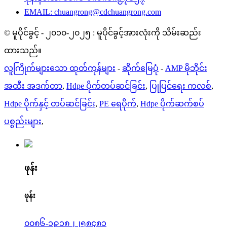
EMAIL: chuangrong@cdchuangrong.com
© မူပိုင်ခွင့် - ၂၀၁၀-၂၀၂၅ : မူပိုင်ခွင့်အားလုံးကို သိမ်းဆည်း
ထားသည်။
လူကြိုက်များသော ထုတ်ကုန်များ
-
ဆိုက်မြေပုံ
-
AMP မိုဘိုင်း
အထီး အဒက်တာ
,
Hdpe ပိုက်တပ်ဆင်ခြင်း
,
ပြုပြင်ရေး ကလစ်
,
Hdpe ပိုက်နှင့် တပ်ဆင်ခြင်း
,
PE ရေပိုက်
,
Hdpe ပိုက်ဆက်စပ်
ပစ္စည်းများ
,
ဖုန်း
ဖုန်း
၀၀၈၆-၁၉၁၈၂၂၅၈၄၈၁