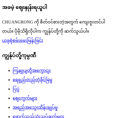
အခမဲ့ ဈေးနှုန်းရယူပါ
CHUANGRONG ကို စိတ်ဝင်စားတဲ့အတွက် ကျေးဇူးတင်ပါ
တယ်။ ပိုမိုသိရှိလိုပါက ကျွန်ုပ်တို့ကို ဆက်သွယ်ပါ။
ယခုစုံစမ်းမေးမြန်းခြင်း
ကျွန်ုပ်တို့ကုမ္ပဏီ
ကြှနျုပျတို့အကွောငျး
ရေရှည်တည်တံ့ခိုင်မြဲမှု
ပြပွဲ
ဈေးကွက်များ
အရည်အသွေးထိန်းချုပ်မှု
ဖောက်သည်သုံးသပ်ချက်များ