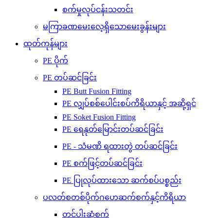
စက်မှုလုပ်ငန်းသတင်း
မကြာခဏမေးလေ့ရှိသောမေးခွန်းများ
ထုတ်ကုန်များ
PE ပိုက်
PE တပ်ဆင်ခြင်း
PE Butt Fusion Fitting
PE လျှပ်စစ်ပေါင်းစပ်ကိရိယာနှင့် အဆို့ရှင်
PE Soket Fusion Fitting
PE ရေနုတ်မြောင်းတပ်ဆင်ခြင်း
PE - သံမဏိ ရထားတွဲ တပ်ဆင်ခြင်း
PE စက်ဖြင့်တပ်ဆင်ခြင်း
PE ပြုလုပ်ထားသော ဆက်စပ်ပစ္စည်း
ပလတ်စတစ်ပိုက်ဂဟေဆက်စက်နှင့်ကိရိယာ
တင်ပါးဆုံစက်