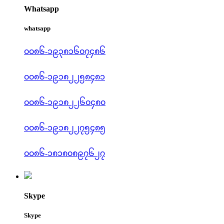
Whatsapp
whatsapp
၀၀၈၆-၁၉၃၈၁၆၀၇၄၈၆
၀၀၈၆-၁၉၁၈၂၂၅၈၄၈၁
၀၀၈၆-၁၉၁၈၂၂၆၀၄၈၀
၀၀၈၆-၁၉၁၈၂၂၇၅၄၈၅
၀၀၈၆-၁၈၁၈၀၈၉၇၆၂၇
Skype
Skype