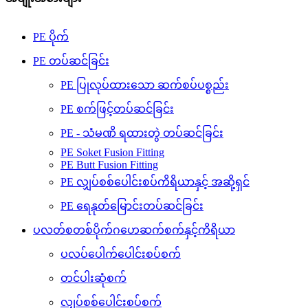
PE ပိုက်
PE တပ်ဆင်ခြင်း
PE ပြုလုပ်ထားသော ဆက်စပ်ပစ္စည်း
PE စက်ဖြင့်တပ်ဆင်ခြင်း
PE - သံမဏိ ရထားတွဲ တပ်ဆင်ခြင်း
PE Soket Fusion Fitting
PE Butt Fusion Fitting
PE လျှပ်စစ်ပေါင်းစပ်ကိရိယာနှင့် အဆို့ရှင်
PE ရေနုတ်မြောင်းတပ်ဆင်ခြင်း
ပလတ်စတစ်ပိုက်ဂဟေဆက်စက်နှင့်ကိရိယာ
ပလပ်ပေါက်ပေါင်းစပ်စက်
တင်ပါးဆုံစက်
လျှပ်စစ်ပေါင်းစပ်စက်