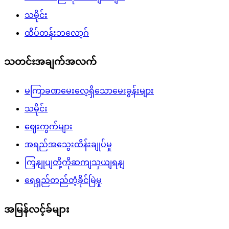
သမိုင်း
ထိပ်တန်းဘလော့ဂ်
သတင်းအချက်အလက်
မကြာခဏမေးလေ့ရှိသောမေးခွန်းများ
သမိုင်း
ဈေးကွက်များ
အရည်အသွေးထိန်းချုပ်မှု
ကြှနျုပျတို့ကိုဆကျသှယျရနျ
ရေရှည်တည်တံ့ခိုင်မြဲမှု
အမြန်လင့်ခ်များ