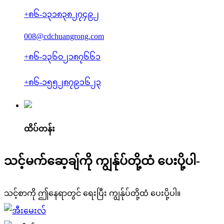
+၈၆-၁၃၁၈၃၈၂၇၄၉၂
008@cdchuangrong.com
+၈၆-၁၃၆၀၂၁၈၇၆၆၁
+၈၆-၁၅၅၂၈၇၉၁၆၂၃
ထိပ်တန်း
သင့်မက်ဆေ့ချ်ကို ကျွန်ုပ်တို့ထံ ပေးပို့ပါ-
သင့်စာကို ဤနေရာတွင် ရေးပြီး ကျွန်ုပ်တို့ထံ ပေးပို့ပါ။