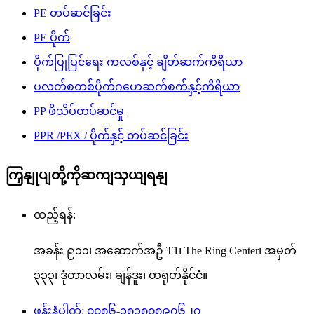
PE တပ်ဆင်ခြင်း
PE ပိုက်
ပိုက်ပြုပြင်ရေး ကလစ်နှင့် ချိတ်ဆက်ကိရိယာ
ပလတ်စတစ်ပိုက်ဂဟေဆက်စက်နှင့်ကိရိယာ
PP ဖိသိပ်တပ်ဆင်မှု
PPR /PEX / ပိုက်နှင့် တပ်ဆင်ခြင်း
ကြှနျုပျတို့ကိုဆကျသှယျရနျ
ထည့်ရန်:
အခန်း ၉၁၁၊ အဆောက်အဦ T1၊ The Ring Center၊ အမှတ်
၃၃၃၊ ဒုံတာလမ်း၊ ချန်ဒူး၊ တရုတ်နိုင်ငံ။
ဖုန်းနံပါတ်: ၀၀၈၆-၁၈၁၈၀၈၉၇၆၂၇