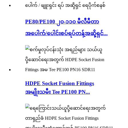
PE80/PE100 ၂၀-၁၁၀ မီလီမီတာ
အပေါက်/ပေါင်းစပ်ရပ်တန့်အဆို့ရှင်...
HDPE Socket Fusion Fittings
အမျိုးသမီး Tee PE100 PN...