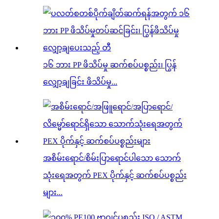
၁၆ ဘား PP ဖိသိပ်မှု ဆက်စပ်ပစ္စည်း၊ ပြွန်
လျှော့ချခြင်း ဖိသိပ်မှု...
အစိမ်းရောင်/စိမ်းပြာရောင်ပါသော သောက်
သုံးရေအတွက် PEX ပိုက်နှင့် ဆက်စပ်ပစ္စည်း
များ...