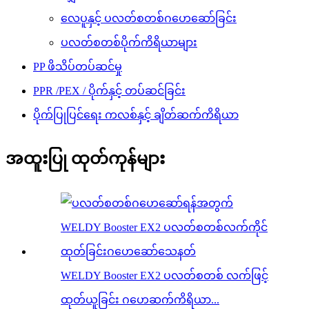
လေပူနှင့် ပလတ်စတစ်ဂဟေဆော်ခြင်း
ပလတ်စတစ်ပိုက်ကိရိယာများ
PP ဖိသိပ်တပ်ဆင်မှု
PPR /PEX / ပိုက်နှင့် တပ်ဆင်ခြင်း
ပိုက်ပြုပြင်ရေး ကလစ်နှင့် ချိတ်ဆက်ကိရိယာ
အထူးပြု ထုတ်ကုန်များ
WELDY Booster EX2 ပလတ်စတစ် လက်ဖြင့်
ထုတ်ယူခြင်း ဂဟေဆက်ကိရိယာ...