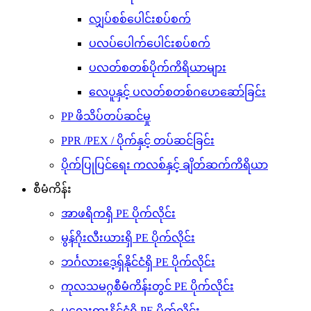
လျှပ်စစ်ပေါင်းစပ်စက်
ပလပ်ပေါက်ပေါင်းစပ်စက်
ပလတ်စတစ်ပိုက်ကိရိယာများ
လေပူနှင့် ပလတ်စတစ်ဂဟေဆော်ခြင်း
PP ဖိသိပ်တပ်ဆင်မှု
PPR /PEX / ပိုက်နှင့် တပ်ဆင်ခြင်း
ပိုက်ပြုပြင်ရေး ကလစ်နှင့် ချိတ်ဆက်ကိရိယာ
စီမံကိန်း
အာဖရိကရှိ PE ပိုက်လိုင်း
မွန်ဂိုးလီးယားရှိ PE ပိုက်လိုင်း
ဘင်္ဂလားဒေ့ရှ်နိုင်ငံရှိ PE ပိုက်လိုင်း
ကုလသမဂ္ဂစီမံကိန်းတွင် PE ပိုက်လိုင်း
မလေးရှားနိုင်ငံရှိ PE ပိုက်လိုင်း