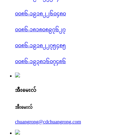
၀၀၈၆-၁၉၁၈၂၂၆၀၄၈၀
၀၀၈၆-၁၈၁၈၀၈၉၇၆၂၇
၀၀၈၆-၁၉၁၈၂၂၇၅၄၈၅
၀၀၈၆-၁၉၃၈၁၆၀၇၄၈၆
အီးမေးလ်
အီးမေးလ်
chuangrong@cdchuangrong.com