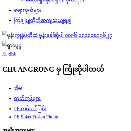
ဈေးကွက်များ
ကြှနျုပျတို့ကိုဆကျသှယျရနျ
ကျွန်ုပ်တို့ထံ ဖုန်းခေါ်ဆိုပါ-
၀၀၈၆-၁၈၁၈၀၈၉၇၆၂၇
English
CHUANGRONG မှ ကြိုဆိုပါတယ်
အိမ်
ထုတ်ကုန်များ
PE တပ်ဆင်ခြင်း
PE Soket Fusion Fitting
အမျိုးအစားများ