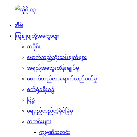
အိမ်
ကြှနျုပျတို့အကွောငျး
သမိုင်း
ဖောက်သည်သုံးသပ်ချက်များ
အရည်အသွေးထိန်းချုပ်မှု
ဖောက်သည်လာရောက်လည်ပတ်မှု
စက်ရုံခရီးစဉ်
ပြပွဲ
ရေရှည်တည်တံ့ခိုင်မြဲမှု
သတင်းများ
ကုမ္ပဏီသတင်း