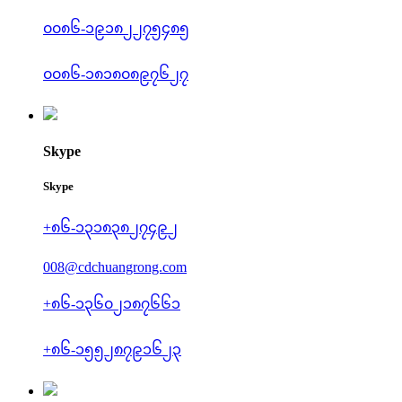
၀၀၈၆-၁၉၁၈၂၂၇၅၄၈၅
၀၀၈၆-၁၈၁၈၀၈၉၇၆၂၇
Skype
Skype
+၈၆-၁၃၁၈၃၈၂၇၄၉၂
008@cdchuangrong.com
+၈၆-၁၃၆၀၂၁၈၇၆၆၁
+၈၆-၁၅၅၂၈၇၉၁၆၂၃