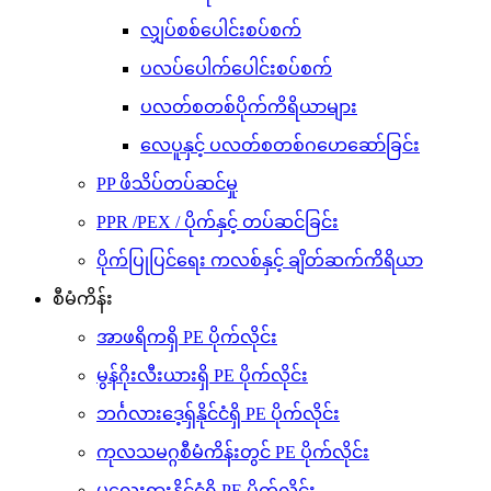
လျှပ်စစ်ပေါင်းစပ်စက်
ပလပ်ပေါက်ပေါင်းစပ်စက်
ပလတ်စတစ်ပိုက်ကိရိယာများ
လေပူနှင့် ပလတ်စတစ်ဂဟေဆော်ခြင်း
PP ဖိသိပ်တပ်ဆင်မှု
PPR /PEX / ပိုက်နှင့် တပ်ဆင်ခြင်း
ပိုက်ပြုပြင်ရေး ကလစ်နှင့် ချိတ်ဆက်ကိရိယာ
စီမံကိန်း
အာဖရိကရှိ PE ပိုက်လိုင်း
မွန်ဂိုးလီးယားရှိ PE ပိုက်လိုင်း
ဘင်္ဂလားဒေ့ရှ်နိုင်ငံရှိ PE ပိုက်လိုင်း
ကုလသမဂ္ဂစီမံကိန်းတွင် PE ပိုက်လိုင်း
မလေးရှားနိုင်ငံရှိ PE ပိုက်လိုင်း