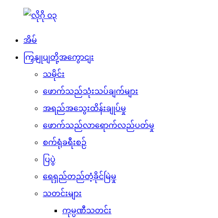
အိမ်
ကြှနျုပျတို့အကွောငျး
သမိုင်း
ဖောက်သည်သုံးသပ်ချက်များ
အရည်အသွေးထိန်းချုပ်မှု
ဖောက်သည်လာရောက်လည်ပတ်မှု
စက်ရုံခရီးစဉ်
ပြပွဲ
ရေရှည်တည်တံ့ခိုင်မြဲမှု
သတင်းများ
ကုမ္ပဏီသတင်း