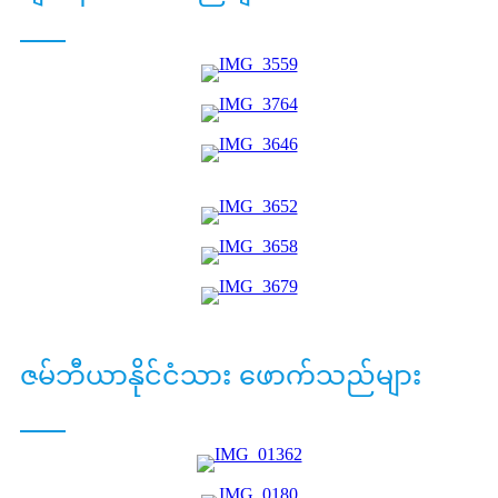
ဇမ်ဘီယာနိုင်ငံသား ဖောက်သည်များ