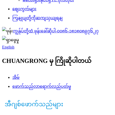
ဈေးကွက်များ
ကြှနျုပျတို့ကိုဆကျသှယျရနျ
ကျွန်ုပ်တို့ထံ ဖုန်းခေါ်ဆိုပါ-
၀၀၈၆-၁၈၁၈၀၈၉၇၆၂၇
English
CHUANGRONG မှ ကြိုဆိုပါတယ်
အိမ်
ဖောက်သည်လာရောက်လည်ပတ်မှု
အီဂျစ်ဖောက်သည်များ