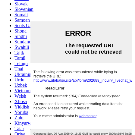
Slovak
Slovenian
Somali
Samoan
Scots Gaelic
Shona
Sindhi
Sundanese
Swahili
Tajik
Tamil
Telugu
Thai
Ukrainian
Urdu
Uzbek
Vietnamese
Welsh
Xhosa
Yiddish
Yoruba
Zulu
Kinyarwanda
Tatar
Oriya