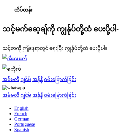
ထိပ်တန်း
သင့်မက်ဆေ့ချ်ကို ကျွန်ုပ်တို့ထံ ပေးပို့ပါ-
သင့်စာကို ဤနေရာတွင် ရေးပြီး ကျွန်ုပ်တို့ထံ ပေးပို့ပါ။
အမ်မလီ
ဂျင်မ်
အန်နီ
ဝမ်းမြောက်ခြင်း
အမ်မလီ
ဂျင်မ်
အန်နီ
ဝမ်းမြောက်ခြင်း
English
French
German
Portuguese
Spanish