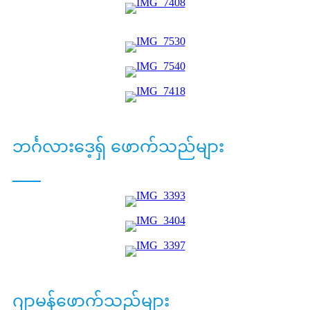
ဘင်္ဂလားဒေ့ရှ် ဖောက်သည်များ
ဂျာမန်ဖောက်သည်များ