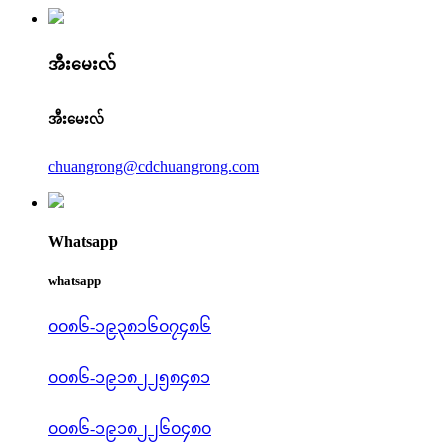
အီးမေးလ်
အီးမေးလ်
chuangrong@cdchuangrong.com
Whatsapp
whatsapp
၀၀၈၆-၁၉၃၈၁၆၀၇၄၈၆
၀၀၈၆-၁၉၁၈၂၂၅၈၄၈၁
၀၀၈၆-၁၉၁၈၂၂၆၀၄၈၀