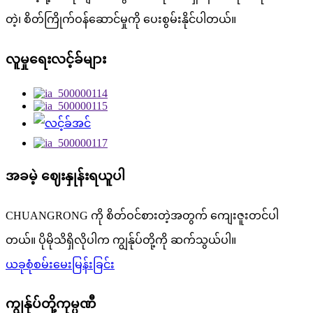
တဲ့၊ စိတ်ကြိုက်ဝန်ဆောင်မှုကို ပေးစွမ်းနိုင်ပါတယ်။
လူမှုရေးလင့်ခ်များ
အခမဲ့ ဈေးနှုန်းရယူပါ
CHUANGRONG ကို စိတ်ဝင်စားတဲ့အတွက် ကျေးဇူးတင်ပါ
တယ်။ ပိုမိုသိရှိလိုပါက ကျွန်ုပ်တို့ကို ဆက်သွယ်ပါ။
ယခုစုံစမ်းမေးမြန်းခြင်း
ကျွန်ုပ်တို့ကုမ္ပဏီ