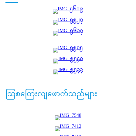
သြစတြေးလျဖောက်သည်များ