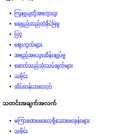
ကြှနျုပျတို့အကွောငျး
ရေရှည်တည်တံ့ခိုင်မြဲမှု
ပြပွဲ
ဈေးကွက်များ
အရည်အသွေးထိန်းချုပ်မှု
ဖောက်သည်သုံးသပ်ချက်များ
သမိုင်း
ထိပ်တန်းဘလော့ဂ်
သတင်းအချက်အလက်
မကြာခဏမေးလေ့ရှိသောမေးခွန်းများ
သမိုင်း