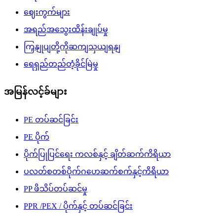
ဈေးကွက်များ
အရည်အသွေးထိန်းချုပ်မှု
ကြှနျုပျတို့ကိုဆကျသှယျရနျ
ရေရှည်တည်တံ့ခိုင်မြဲမှု
အမြန်လင့်ခ်များ
PE တပ်ဆင်ခြင်း
PE ပိုက်
ပိုက်ပြုပြင်ရေး ကလစ်နှင့် ချိတ်ဆက်ကိရိယာ
ပလတ်စတစ်ပိုက်ဂဟေဆက်စက်နှင့်ကိရိယာ
PP ဖိသိပ်တပ်ဆင်မှု
PPR /PEX / ပိုက်နှင့် တပ်ဆင်ခြင်း