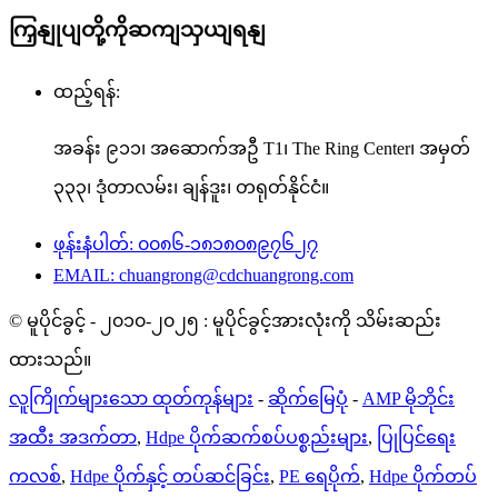
ကြှနျုပျတို့ကိုဆကျသှယျရနျ
ထည့်ရန်:
အခန်း ၉၁၁၊ အဆောက်အဦ T1၊ The Ring Center၊ အမှတ်
၃၃၃၊ ဒုံတာလမ်း၊ ချန်ဒူး၊ တရုတ်နိုင်ငံ။
ဖုန်းနံပါတ်: ၀၀၈၆-၁၈၁၈၀၈၉၇၆၂၇
EMAIL: chuangrong@cdchuangrong.com
© မူပိုင်ခွင့် - ၂၀၁၀-၂၀၂၅ : မူပိုင်ခွင့်အားလုံးကို သိမ်းဆည်း
ထားသည်။
လူကြိုက်များသော ထုတ်ကုန်များ
-
ဆိုက်မြေပုံ
-
AMP မိုဘိုင်း
အထီး အဒက်တာ
,
Hdpe ပိုက်ဆက်စပ်ပစ္စည်းများ
,
ပြုပြင်ရေး
ကလစ်
,
Hdpe ပိုက်နှင့် တပ်ဆင်ခြင်း
,
PE ရေပိုက်
,
Hdpe ပိုက်တပ်