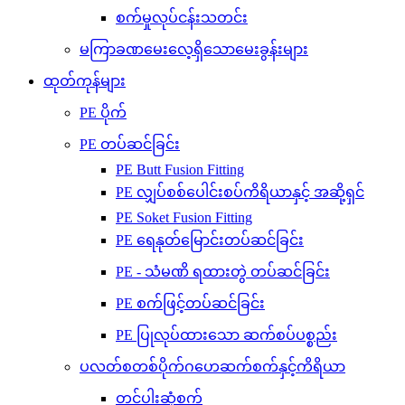
စက်မှုလုပ်ငန်းသတင်း
မကြာခဏမေးလေ့ရှိသောမေးခွန်းများ
ထုတ်ကုန်များ
PE ပိုက်
PE တပ်ဆင်ခြင်း
PE Butt Fusion Fitting
PE လျှပ်စစ်ပေါင်းစပ်ကိရိယာနှင့် အဆို့ရှင်
PE Soket Fusion Fitting
PE ရေနုတ်မြောင်းတပ်ဆင်ခြင်း
PE - သံမဏိ ရထားတွဲ တပ်ဆင်ခြင်း
PE စက်ဖြင့်တပ်ဆင်ခြင်း
PE ပြုလုပ်ထားသော ဆက်စပ်ပစ္စည်း
ပလတ်စတစ်ပိုက်ဂဟေဆက်စက်နှင့်ကိရိယာ
တင်ပါးဆုံစက်