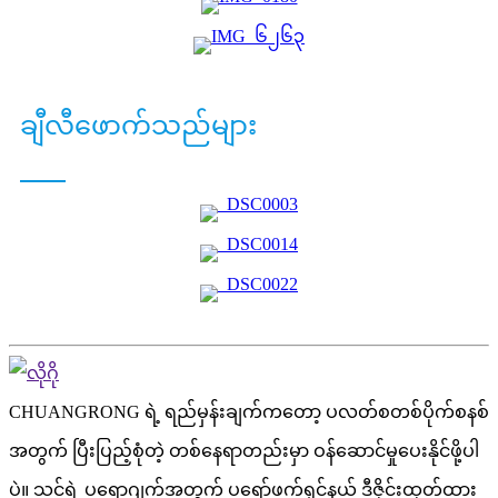
ချီလီဖောက်သည်များ
CHUANGRONG ရဲ့ ရည်မှန်းချက်ကတော့ ပလတ်စတစ်ပိုက်စနစ်
အတွက် ပြီးပြည့်စုံတဲ့ တစ်နေရာတည်းမှာ ဝန်ဆောင်မှုပေးနိုင်ဖို့ပါ
ပဲ။ သင့်ရဲ့ ပရောဂျက်အတွက် ပရော်ဖက်ရှင်နယ် ဒီဇိုင်းထုတ်ထား