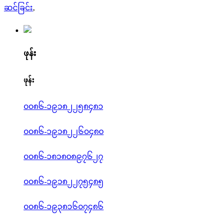
ဆင်ခြင်း
,
ဖုန်း
ဖုန်း
၀၀၈၆-၁၉၁၈၂၂၅၈၄၈၁
၀၀၈၆-၁၉၁၈၂၂၆၀၄၈၀
၀၀၈၆-၁၈၁၈၀၈၉၇၆၂၇
၀၀၈၆-၁၉၁၈၂၂၇၅၄၈၅
၀၀၈၆-၁၉၃၈၁၆၀၇၄၈၆