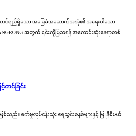
သောစွမ်းဆောင်ရည်ရှိသော အခြေခံအဆောက်အအုံ၏ အရေးပါသော
CHUANGRONG အတွက် ၎င်းကိုပြသရန် အကောင်းဆုံးနေရာတစ်
့်တင်ခြင်း
 စက်မှုလုပ်ငန်းသုံး ရေသွင်းစနစ်များနှင့် မြူနီစီပယ်