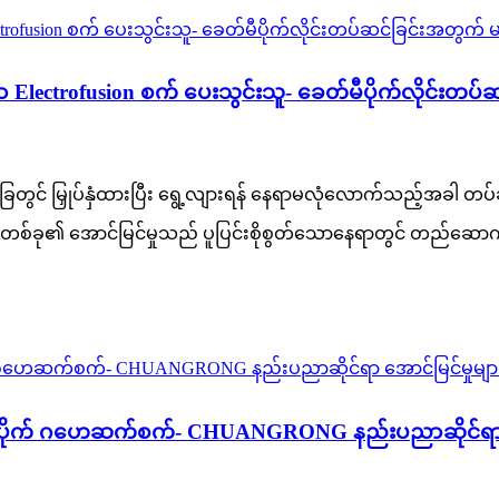
lectrofusion စက် ပေးသွင်းသူ- ခေတ်မီပိုက်လိုင်းတပ်ဆ
် မြှုပ်နှံထားပြီး ရွေ့လျားရန် နေရာမလုံလောက်သည့်အခါ တပ်ဆင်ရ
်တစ်ခု၏ အောင်မြင်မှုသည် ပူပြင်းစိုစွတ်သောနေရာတွင် တည်ဆ
ုက် ဂဟေဆက်စက်- CHUANGRONG နည်းပညာဆိုင်ရာ အောင