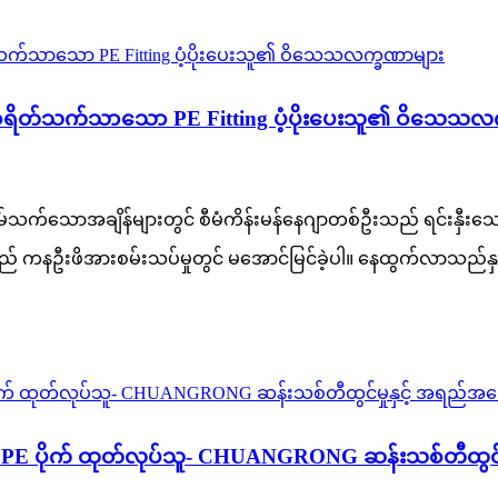
ိတ်သက်သာသော PE Fitting ပံ့ပိုးပေးသူ၏ ဝိသေသလက
ိမ်သက်သောအချိန်များတွင် စီမံကိန်းမန်နေဂျာတစ်ဦးသည် ရင်းနှီး
ှုသည် ကနဦးဖိအားစမ်းသပ်မှုတွင် မအောင်မြင်ခဲ့ပါ။ နေထွက်လာသည်နှင
 PE ပိုက် ထုတ်လုပ်သူ- CHUANGRONG ဆန်းသစ်တီထွင်မှု