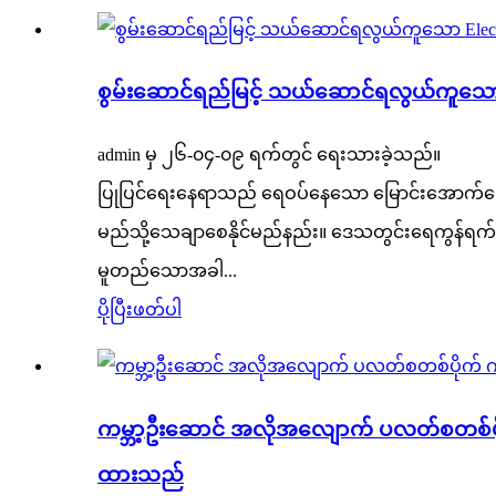
စွမ်းဆောင်ရည်မြင့် သယ်ဆောင်ရလွယ်ကူသော E
admin မှ ၂၆-၀၄-၀၉ ရက်တွင် ရေးသားခဲ့သည်။
ပြုပြင်ရေးနေရာသည် ရေဝပ်နေသော မြောင်းအောက်ခြေတွင
မည်သို့သေချာစေနိုင်မည်နည်း။ ဒေသတွင်းရေကွန်ရက
မူတည်သောအခါ...
ပိုပြီးဖတ်ပါ
ကမ္ဘာ့ဦးဆောင် အလိုအလျောက် ပလတ်စတစ်ပိ
ထားသည်