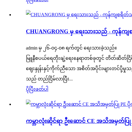
CHUANGRONG မှ ရေးသားသည် - ကုန်ကျစရ
admin မှ ၂၆-၀၄-၀၈ ရက်တွင် ရေးသားခဲ့သည်။
မြူနီစပယ်ရေတိုးချဲ့ရေးနေရာတစ်ခုတွင် တိတ်ဆိတ်ငြ
ဈေးနှုန်းနှင့်ကိုက်ညီသော အစိတ်အပိုင်းများတင်ပို့မ
သည် တည်ငြိမ်လာပြီး...
ပိုပြီးဖတ်ပါ
ကမ္ဘာလုံးဆိုင်ရာ ဦးဆောင် CE အသိအမှတ်ပြု