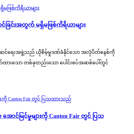
င်ခြင်းအတွက် မရှိမဖြစ်ကိရိယာများ
ေးအဖွဲ့သည် ယိုစိမ့်မှုဒဏ်ခံနိုင်သော အလုံပိတ်စနစ်ကို
ောက်ထားသော တစ်ခုတည်းသော ပေါင်းစပ်အဆစ်ပေါ်တွင်
်မြင်မှုများကို Canton Fair တွင် ပြသ