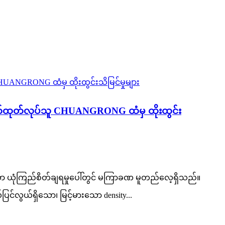
ိုက်ထုတ်လုပ်သူ CHUANGRONG ထံမှ ထိုးထွင်း
်သော ယုံကြည်စိတ်ချရမှုပေါ်တွင် မကြာခဏ မူတည်လေ့ရှိသည်။
ယ်ပြင်လွယ်ရှိသော၊ မြင့်မားသော density...