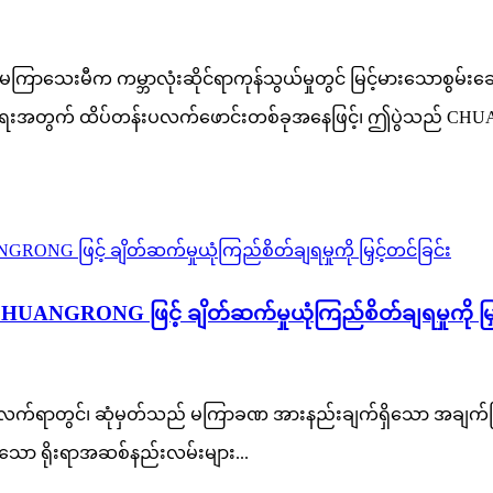
ျားသည် မကြာသေးမီက ကမ္ဘာလုံးဆိုင်ရာကုန်သွယ်မှုတွင် မြင့်မား
လှယ်ရေးအတွက် ထိပ်တန်းပလက်ဖောင်းတစ်ခုအနေဖြင့်၊ ဤပွဲသည် 
CHUANGRONG ဖြင့် ချိတ်ဆက်မှုယုံကြည်စိတ်ချရမှုကို မြှင
်ရာတွင်၊ ဆုံမှတ်သည် မကြာခဏ အားနည်းချက်ရှိသော အချက်ဖြစ်သည်။
ို့သော ရိုးရာအဆစ်နည်းလမ်းများ...