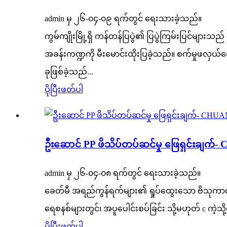
admin မှ ၂၆-၀၄-၀၉ ရက်တွင် ရေးသားခဲ့သည်။
ကွမ်ကျိုးမြို့ရှိ ကန်တန်ပြပွဲ၏ ပြပွဲကြမ်းပြင်မ
အခန်းကဏ္ဍကို မီးမောင်းထိုးပြခဲ့သည်။ စက်မှုဖ
ခုဖြစ်ခဲ့သည်...
ပိုပြီးဖတ်ပါ
ဦးဆောင် PP ဖိသိပ်တပ်ဆင်မှု ဖြေရှင်းချက်- 
admin မှ ၂၆-၀၄-၀၈ ရက်တွင် ရေးသားခဲ့သည်။
ခေတ်မီ အရည်ကွန်ရက်များ၏ ရှုပ်ထွေးသော ဗိသုကာလက
ရေစနစ်များတွင်၊ အပူပေါင်းစပ်ခြင်း သို့မဟုတ် c ကဲ့သ
ပိုပြီးဖတ်ပါ