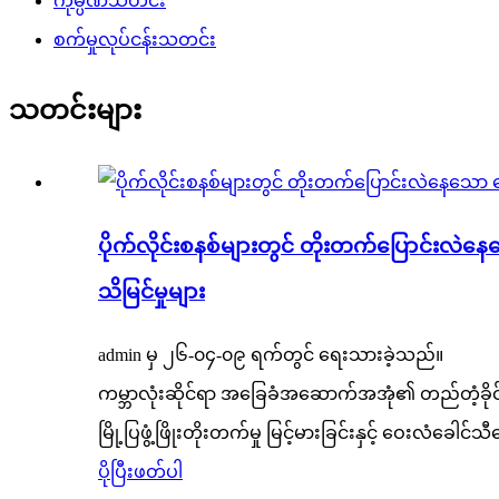
ကုမ္ပဏီသတင်း
စက်မှုလုပ်ငန်းသတင်း
သတင်းများ
ပိုက်လိုင်းစနစ်များတွင် တိုးတက်ပြောင်းလ
သိမြင်မှုများ
admin မှ ၂၆-၀၄-၀၉ ရက်တွင် ရေးသားခဲ့သည်။
ကမ္ဘာလုံးဆိုင်ရာ အခြေခံအဆောက်အအုံ၏ တည်တံ့ခိုင်မ
မြို့ပြဖွံ့ဖြိုးတိုးတက်မှု မြင့်မားခြင်းနှင့် ဝေးလံခေ
ပိုပြီးဖတ်ပါ