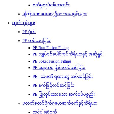
စက်မှုလုပ်ငန်းသတင်း
မကြာခဏမေးလေ့ရှိသောမေးခွန်းများ
ထုတ်ကုန်များ
PE ပိုက်
PE တပ်ဆင်ခြင်း
PE Butt Fusion Fitting
PE လျှပ်စစ်ပေါင်းစပ်ကိရိယာနှင့် အဆို့ရှင်
PE Soket Fusion Fitting
PE ရေနုတ်မြောင်းတပ်ဆင်ခြင်း
PE - သံမဏိ ရထားတွဲ တပ်ဆင်ခြင်း
PE စက်ဖြင့်တပ်ဆင်ခြင်း
PE ပြုလုပ်ထားသော ဆက်စပ်ပစ္စည်း
ပလတ်စတစ်ပိုက်ဂဟေဆက်စက်နှင့်ကိရိယာ
တင်ပါးဆုံစက်