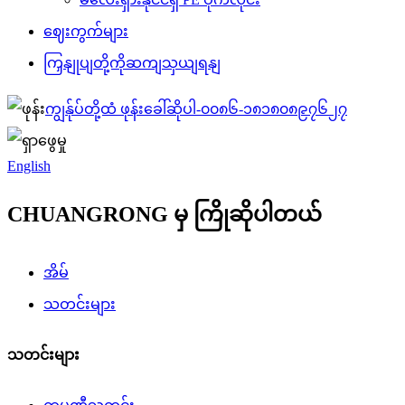
ဈေးကွက်များ
ကြှနျုပျတို့ကိုဆကျသှယျရနျ
ကျွန်ုပ်တို့ထံ ဖုန်းခေါ်ဆိုပါ-
၀၀၈၆-၁၈၁၈၀၈၉၇၆၂၇
English
CHUANGRONG မှ ကြိုဆိုပါတယ်
အိမ်
သတင်းများ
သတင်းများ