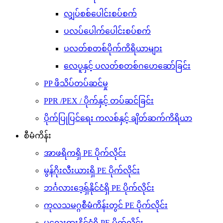
လျှပ်စစ်ပေါင်းစပ်စက်
ပလပ်ပေါက်ပေါင်းစပ်စက်
ပလတ်စတစ်ပိုက်ကိရိယာများ
လေပူနှင့် ပလတ်စတစ်ဂဟေဆော်ခြင်း
PP ဖိသိပ်တပ်ဆင်မှု
PPR /PEX / ပိုက်နှင့် တပ်ဆင်ခြင်း
ပိုက်ပြုပြင်ရေး ကလစ်နှင့် ချိတ်ဆက်ကိရိယာ
စီမံကိန်း
အာဖရိကရှိ PE ပိုက်လိုင်း
မွန်ဂိုးလီးယားရှိ PE ပိုက်လိုင်း
ဘင်္ဂလားဒေ့ရှ်နိုင်ငံရှိ PE ပိုက်လိုင်း
ကုလသမဂ္ဂစီမံကိန်းတွင် PE ပိုက်လိုင်း
မလေးရှားနိုင်ငံရှိ PE ပိုက်လိုင်း