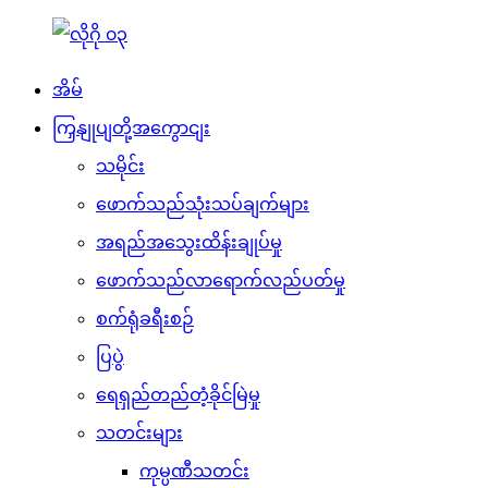
အိမ်
ကြှနျုပျတို့အကွောငျး
သမိုင်း
ဖောက်သည်သုံးသပ်ချက်များ
အရည်အသွေးထိန်းချုပ်မှု
ဖောက်သည်လာရောက်လည်ပတ်မှု
စက်ရုံခရီးစဉ်
ပြပွဲ
ရေရှည်တည်တံ့ခိုင်မြဲမှု
သတင်းများ
ကုမ္ပဏီသတင်း