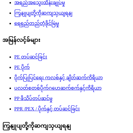
အရည်အသွေးထိန်းချုပ်မှု
ကြှနျုပျတို့ကိုဆကျသှယျရနျ
ရေရှည်တည်တံ့ခိုင်မြဲမှု
အမြန်လင့်ခ်များ
PE တပ်ဆင်ခြင်း
PE ပိုက်
ပိုက်ပြုပြင်ရေး ကလစ်နှင့် ချိတ်ဆက်ကိရိယာ
ပလတ်စတစ်ပိုက်ဂဟေဆက်စက်နှင့်ကိရိယာ
PP ဖိသိပ်တပ်ဆင်မှု
PPR /PEX / ပိုက်နှင့် တပ်ဆင်ခြင်း
ကြှနျုပျတို့ကိုဆကျသှယျရနျ