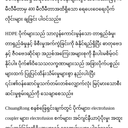
မီလီမီတာမှ 400 မီလီမီတာအထိရှိသော ရေပေးဝေရေးပိုက်
လိုင်းများ ချခြင်း ပါဝင်သည်။
HDPE ပိုက်များသည် သာလွန်ကောင်းမွန်သော တာရှည်ခံမှု၊
တာရှည်ခံမှုနှင့် ဖိစီးမှုအက်ကွဲခြင်းကို ခံနိုင်ရည်ရှိပြီး ဓာတုဗေဒ
နှင့် ဇီဝဗေဒဆိုင်ရာ အညစ်အကြေးအများစုကို နီးပါးမစိမ့်ဝင်
နိုင်ပါ။ ပိုက်၏ဝိသေသလက္ခဏာများသည် အခြားပိုက်ပစ္စည်း
များထက် ပြုပြင်ထိန်းသိမ်းမှုများစွာ နည်းပါးပြီး
၎င်း၏ဝန်ဆောင်မှုသက်တမ်းတစ်လျှောက်လုံး မြင့်မားသောစီး
ဆင်းမှုစွမ်းရည်ကို သေချာစေသည်။
ChuangRong စနစ်ဖြေရှင်းချက်တွင် ပိုက်များ၊ electrofusion
coupler များ၊ electrofusion စက်များ၊ အင်ဂျင်နီယာပံ့ပိုးမှု၊ အထူး