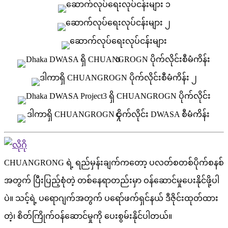
CHUANGRONG ရဲ့ ရည်မှန်းချက်ကတော့ ပလတ်စတစ်ပိုက်စနစ်
အတွက် ပြီးပြည့်စုံတဲ့ တစ်နေရာတည်းမှာ ဝန်ဆောင်မှုပေးနိုင်ဖို့ပါ
ပဲ။ သင့်ရဲ့ ပရောဂျက်အတွက် ပရော်ဖက်ရှင်နယ် ဒီဇိုင်းထုတ်ထား
တဲ့၊ စိတ်ကြိုက်ဝန်ဆောင်မှုကို ပေးစွမ်းနိုင်ပါတယ်။