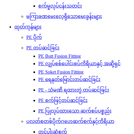
စက်မှုလုပ်ငန်းသတင်း
မကြာခဏမေးလေ့ရှိသောမေးခွန်းများ
ထုတ်ကုန်များ
PE ပိုက်
PE တပ်ဆင်ခြင်း
PE Butt Fusion Fitting
PE လျှပ်စစ်ပေါင်းစပ်ကိရိယာနှင့် အဆို့ရှင်
PE Soket Fusion Fitting
PE ရေနုတ်မြောင်းတပ်ဆင်ခြင်း
PE - သံမဏိ ရထားတွဲ တပ်ဆင်ခြင်း
PE စက်ဖြင့်တပ်ဆင်ခြင်း
PE ပြုလုပ်ထားသော ဆက်စပ်ပစ္စည်း
ပလတ်စတစ်ပိုက်ဂဟေဆက်စက်နှင့်ကိရိယာ
တင်ပါးဆုံစက်