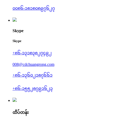
၀၀၈၆-၁၈၁၈၀၈၉၇၆၂၇
Skype
Skype
+၈၆-၁၃၁၈၃၈၂၇၄၉၂
008@cdchuangrong.com
+၈၆-၁၃၆၀၂၁၈၇၆၆၁
+၈၆-၁၅၅၂၈၇၉၁၆၂၃
ထိပ်တန်း