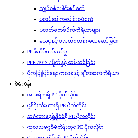
လျှပ်စစ်ပေါင်းစပ်စက်
ပလပ်ပေါက်ပေါင်းစပ်စက်
ပလတ်စတစ်ပိုက်ကိရိယာများ
လေပူနှင့် ပလတ်စတစ်ဂဟေဆော်ခြင်း
PP ဖိသိပ်တပ်ဆင်မှု
PPR /PEX / ပိုက်နှင့် တပ်ဆင်ခြင်း
ပိုက်ပြုပြင်ရေး ကလစ်နှင့် ချိတ်ဆက်ကိရိယာ
စီမံကိန်း
အာဖရိကရှိ PE ပိုက်လိုင်း
မွန်ဂိုးလီးယားရှိ PE ပိုက်လိုင်း
ဘင်္ဂလားဒေ့ရှ်နိုင်ငံရှိ PE ပိုက်လိုင်း
ကုလသမဂ္ဂစီမံကိန်းတွင် PE ပိုက်လိုင်း
မလေးရှားနိုင်ငံရှိ PE ပိုက်လိုင်း