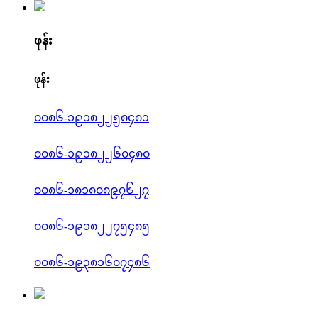
ဖုန်း
ဖုန်း
၀၀၈၆-၁၉၁၈၂၂၅၈၄၈၁
၀၀၈၆-၁၉၁၈၂၂၆၀၄၈၀
၀၀၈၆-၁၈၁၈၀၈၉၇၆၂၇
၀၀၈၆-၁၉၁၈၂၂၇၅၄၈၅
၀၀၈၆-၁၉၃၈၁၆၀၇၄၈၆