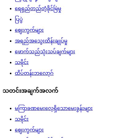
ရေရှည်တည်တံ့ခိုင်မြဲမှု
ပြပွဲ
ဈေးကွက်များ
အရည်အသွေးထိန်းချုပ်မှု
ဖောက်သည်သုံးသပ်ချက်များ
သမိုင်း
ထိပ်တန်းဘလော့ဂ်
သတင်းအချက်အလက်
မကြာခဏမေးလေ့ရှိသောမေးခွန်းများ
သမိုင်း
ဈေးကွက်များ