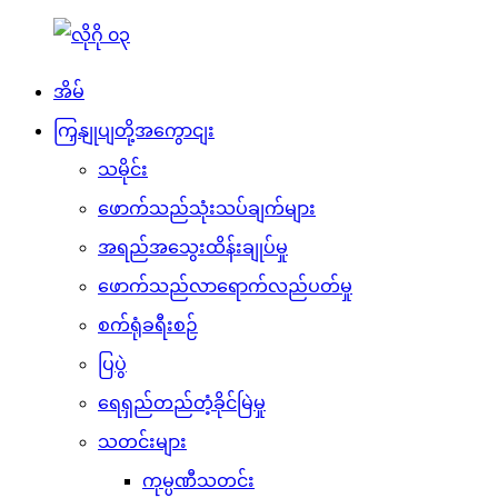
အိမ်
ကြှနျုပျတို့အကွောငျး
သမိုင်း
ဖောက်သည်သုံးသပ်ချက်များ
အရည်အသွေးထိန်းချုပ်မှု
ဖောက်သည်လာရောက်လည်ပတ်မှု
စက်ရုံခရီးစဉ်
ပြပွဲ
ရေရှည်တည်တံ့ခိုင်မြဲမှု
သတင်းများ
ကုမ္ပဏီသတင်း