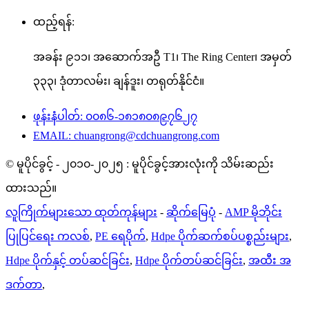
ထည့်ရန်:
အခန်း ၉၁၁၊ အဆောက်အဦ T1၊ The Ring Center၊ အမှတ်
၃၃၃၊ ဒုံတာလမ်း၊ ချန်ဒူး၊ တရုတ်နိုင်ငံ။
ဖုန်းနံပါတ်: ၀၀၈၆-၁၈၁၈၀၈၉၇၆၂၇
EMAIL: chuangrong@cdchuangrong.com
© မူပိုင်ခွင့် - ၂၀၁၀-၂၀၂၅ : မူပိုင်ခွင့်အားလုံးကို သိမ်းဆည်း
ထားသည်။
လူကြိုက်များသော ထုတ်ကုန်များ
-
ဆိုက်မြေပုံ
-
AMP မိုဘိုင်း
ပြုပြင်ရေး ကလစ်
,
PE ရေပိုက်
,
Hdpe ပိုက်ဆက်စပ်ပစ္စည်းများ
,
Hdpe ပိုက်နှင့် တပ်ဆင်ခြင်း
,
Hdpe ပိုက်တပ်ဆင်ခြင်း
,
အထီး အ
ဒက်တာ
,