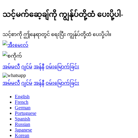
သင့်မက်ဆေ့ချ်ကို ကျွန်ုပ်တို့ထံ ပေးပို့ပါ-
သင့်စာကို ဤနေရာတွင် ရေးပြီး ကျွန်ုပ်တို့ထံ ပေးပို့ပါ။
အမ်မလီ
ဂျင်မ်
အန်နီ
ဝမ်းမြောက်ခြင်း
အမ်မလီ
ဂျင်မ်
အန်နီ
ဝမ်းမြောက်ခြင်း
English
French
German
Portuguese
Spanish
Russian
Japanese
Korean