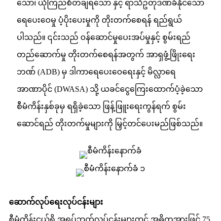
သော၊ ယုံကြည်စိတ်ချရသော နှင့် ရာသီဥတုဒဏ်ခံနိုင်သော
ရေပေးဝေမှု ပံ့ပိုးပေးမှုကို တိုးတက်စေရန် ရည်ရွယ်
ပါသည်။ ၎င်းသည် ဝန်ဆောင်မှုပေးအပ်မှုနှင့် စွမ်းရည်
တည်ဆောက်မှု တိုးတက်စေရန်အတွက် အာရှဖွံ့ဖြိုးရေး
ဘဏ် (ADB) မှ ဒါကာရေပေးဝေရေးနှင့် မိလ္လာရေ
အာဏာပိုင် (DWASA) သို့ ယခင်ငွေကြေးထောက်ပံ့ခဲ့သော
စီမံကိန်းနှစ်ခုမှ ရရှိခဲ့သော ဖြန့်ဖြူးရေးကွန်ရက် စွမ်း
ဆောင်ရည် တိုးတက်မှုများကို မြှင့်တင်ပေးမည်ဖြစ်သည်။
ဆောက်လုပ်ရေးလုပ်ငန်းများ
စီမံကိန်းငယ်ရှိ အရပ်ဘက်လုပ်ငန်းများတွင် အဓိကအားဖြင့် 75