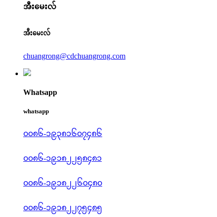
အီးမေးလ်
အီးမေးလ်
chuangrong@cdchuangrong.com
Whatsapp
whatsapp
၀၀၈၆-၁၉၃၈၁၆၀၇၄၈၆
၀၀၈၆-၁၉၁၈၂၂၅၈၄၈၁
၀၀၈၆-၁၉၁၈၂၂၆၀၄၈၀
၀၀၈၆-၁၉၁၈၂၂၇၅၄၈၅