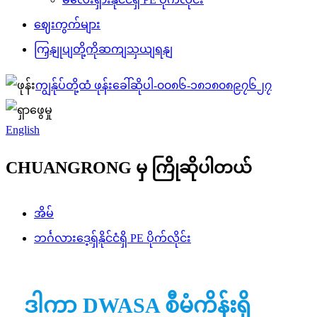
ဈေးကွက်များ
ကြှနျုပျတို့ကိုဆကျသှယျရနျ
ကျွန်ုပ်တို့ထံ ဖုန်းခေါ်ဆိုပါ-
၀၀၈၆-၁၈၁၈၀၈၉၇၆၂၇
English
CHUANGRONG မှ ကြိုဆိုပါတယ်
အိမ်
ဘင်္ဂလားဒေ့ရှ်နိုင်ငံရှိ PE ပိုက်လိုင်း
ဒါကာ DWASA စီမံကိန်းရှိ