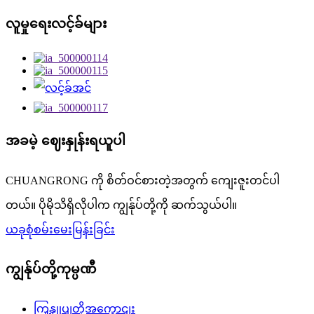
လူမှုရေးလင့်ခ်များ
အခမဲ့ ဈေးနှုန်းရယူပါ
CHUANGRONG ကို စိတ်ဝင်စားတဲ့အတွက် ကျေးဇူးတင်ပါ
တယ်။ ပိုမိုသိရှိလိုပါက ကျွန်ုပ်တို့ကို ဆက်သွယ်ပါ။
ယခုစုံစမ်းမေးမြန်းခြင်း
ကျွန်ုပ်တို့ကုမ္ပဏီ
ကြှနျုပျတို့အကွောငျး