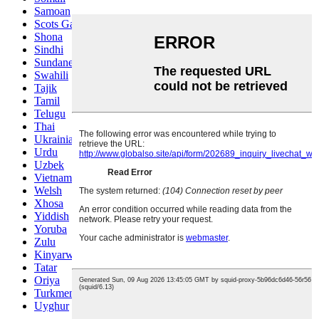
Samoan
Scots Gaelic
Shona
Sindhi
Sundanese
Swahili
Tajik
Tamil
Telugu
Thai
Ukrainian
Urdu
Uzbek
Vietnamese
Welsh
Xhosa
Yiddish
Yoruba
Zulu
Kinyarwanda
Tatar
Oriya
Turkmen
Uyghur