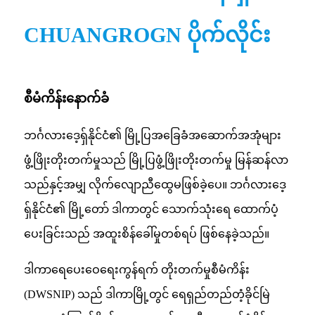
CHUANGROGN ပိုက်လိုင်း
စီမံကိန်းနောက်ခံ
ဘင်္ဂလားဒေ့ရှ်နိုင်ငံ၏ မြို့ပြအခြေခံအဆောက်အအုံများ
ဖွံ့ဖြိုးတိုးတက်မှုသည် မြို့ပြဖွံ့ဖြိုးတိုးတက်မှု မြန်ဆန်လာ
သည်နှင့်အမျှ လိုက်လျောညီထွေမဖြစ်ခဲ့ပေ။ ဘင်္ဂလားဒေ့
ရှ်နိုင်ငံ၏ မြို့တော် ဒါကာတွင် သောက်သုံးရေ ထောက်ပံ့
ပေးခြင်းသည် အထူးစိန်ခေါ်မှုတစ်ရပ် ဖြစ်နေခဲ့သည်။
ဒါကာရေပေးဝေရေးကွန်ရက် တိုးတက်မှုစီမံကိန်း
(DWSNIP) သည် ဒါကာမြို့တွင် ရေရှည်တည်တံ့ခိုင်မြဲ