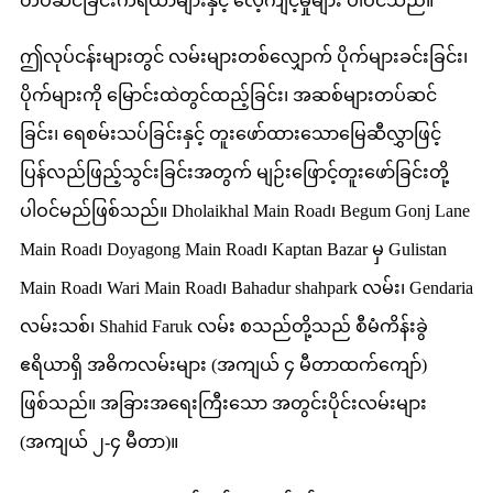
တပ်ဆင်ခြင်းကိရိယာများနှင့် လေ့ကျင့်မှုများ ပါဝင်သည်။
ဤလုပ်ငန်းများတွင် လမ်းများတစ်လျှောက် ပိုက်များခင်းခြင်း၊
ပိုက်များကို မြောင်းထဲတွင်ထည့်ခြင်း၊ အဆစ်များတပ်ဆင်
ခြင်း၊ ရေစမ်းသပ်ခြင်းနှင့် တူးဖော်ထားသောမြေဆီလွှာဖြင့်
ပြန်လည်ဖြည့်သွင်းခြင်းအတွက် မျဉ်းဖြောင့်တူးဖော်ခြင်းတို့
ပါဝင်မည်ဖြစ်သည်။ Dholaikhal Main Road၊ Begum Gonj Lane
Main Road၊ Doyagong Main Road၊ Kaptan Bazar မှ Gulistan
Main Road၊ Wari Main Road၊ Bahadur shahpark လမ်း၊ Gendaria
လမ်းသစ်၊ Shahid Faruk လမ်း စသည်တို့သည် စီမံကိန်းခွဲ
ဧရိယာရှိ အဓိကလမ်းများ (အကျယ် ၄ မီတာထက်ကျော်)
ဖြစ်သည်။ အခြားအရေးကြီးသော အတွင်းပိုင်းလမ်းများ
(အကျယ် ၂-၄ မီတာ)။