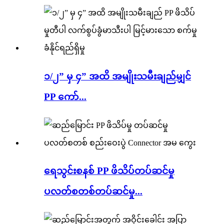
၁/၂” မှ ၄” အထိ အမျိုးသမီးချည်မျှင်
PP ကော်...
ရေသွင်းစနစ် PP ဖိသိပ်တပ်ဆင်မှု
ပလတ်စတစ်တပ်ဆင်မှု...