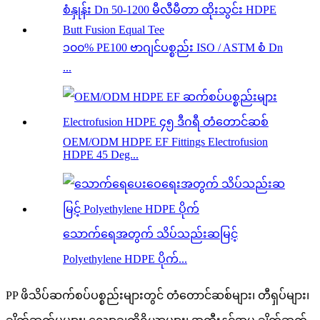
၁၀၀% PE100 ဗာဂျင်ပစ္စည်း ISO / ASTM စံ Dn
...
OEM/ODM HDPE EF Fittings Electrofusion
HDPE 45 Deg...
သောက်ရေအတွက် သိပ်သည်းဆမြင့်
Polyethylene HDPE ပိုက်...
PP ဖိသိပ်ဆက်စပ်ပစ္စည်းများတွင် တံတောင်ဆစ်များ၊ တီရှပ်များ၊