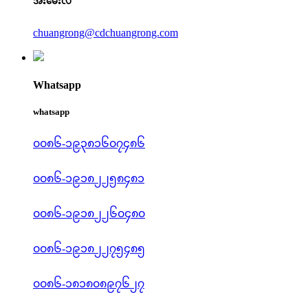
အီးမေးလ်
chuangrong@cdchuangrong.com
Whatsapp
whatsapp
၀၀၈၆-၁၉၃၈၁၆၀၇၄၈၆
၀၀၈၆-၁၉၁၈၂၂၅၈၄၈၁
၀၀၈၆-၁၉၁၈၂၂၆၀၄၈၀
၀၀၈၆-၁၉၁၈၂၂၇၅၄၈၅
၀၀၈၆-၁၈၁၈၀၈၉၇၆၂၇