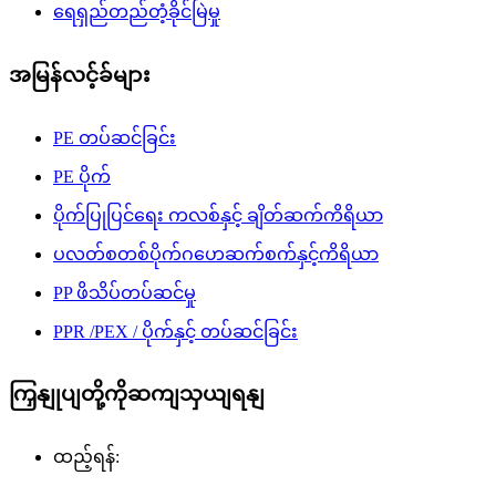
ရေရှည်တည်တံ့ခိုင်မြဲမှု
အမြန်လင့်ခ်များ
PE တပ်ဆင်ခြင်း
PE ပိုက်
ပိုက်ပြုပြင်ရေး ကလစ်နှင့် ချိတ်ဆက်ကိရိယာ
ပလတ်စတစ်ပိုက်ဂဟေဆက်စက်နှင့်ကိရိယာ
PP ဖိသိပ်တပ်ဆင်မှု
PPR /PEX / ပိုက်နှင့် တပ်ဆင်ခြင်း
ကြှနျုပျတို့ကိုဆကျသှယျရနျ
ထည့်ရန်: