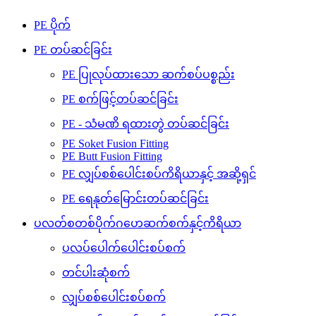
PE ပိုက်
PE တပ်ဆင်ခြင်း
PE ပြုလုပ်ထားသော ဆက်စပ်ပစ္စည်း
PE စက်ဖြင့်တပ်ဆင်ခြင်း
PE - သံမဏိ ရထားတွဲ တပ်ဆင်ခြင်း
PE Soket Fusion Fitting
PE Butt Fusion Fitting
PE လျှပ်စစ်ပေါင်းစပ်ကိရိယာနှင့် အဆို့ရှင်
PE ရေနုတ်မြောင်းတပ်ဆင်ခြင်း
ပလတ်စတစ်ပိုက်ဂဟေဆက်စက်နှင့်ကိရိယာ
ပလပ်ပေါက်ပေါင်းစပ်စက်
တင်ပါးဆုံစက်
လျှပ်စစ်ပေါင်းစပ်စက်