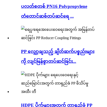
ပလတ်စတစ် PN16 Polypropylene
တံတောင်ဆစ်တပ်ဆင်ရေ ...
PP လျှော့ချသည့် ချိတ်ဆက်ပစ္စည်းများ
ကို လျင်မြန်စွာတပ်ဆင်ခြင်း...
HDPE ပိုက်များအတွက် တာရှည်ခံ PP