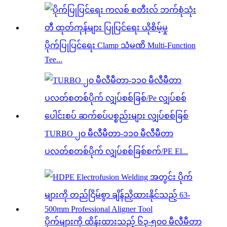
ပိုက်ပြုပြင်ရေး Clamp သံမဏိ Multi-Function
Tee...
TURBO ၂၀ မီလီမီတာ-၁၁၀ မီလီမီတာ
ပလတ်စတစ်ပိုက် လျှပ်စစ်ခြစ်စက်/PE El...
ပိုက်များကို ထိန်းထားသည့် ၆၃-၅၀၀ မီလီမီတာ