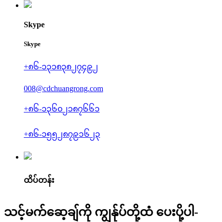
Skype
Skype
+၈၆-၁၃၁၈၃၈၂၇၄၉၂
008@cdchuangrong.com
+၈၆-၁၃၆၀၂၁၈၇၆၆၁
+၈၆-၁၅၅၂၈၇၉၁၆၂၃
ထိပ်တန်း
သင့်မက်ဆေ့ချ်ကို ကျွန်ုပ်တို့ထံ ပေးပို့ပါ-