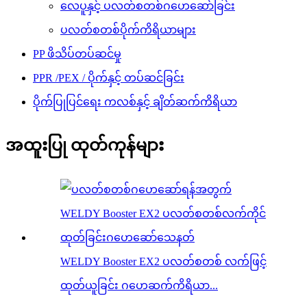
လေပူနှင့် ပလတ်စတစ်ဂဟေဆော်ခြင်း
ပလတ်စတစ်ပိုက်ကိရိယာများ
PP ဖိသိပ်တပ်ဆင်မှု
PPR /PEX / ပိုက်နှင့် တပ်ဆင်ခြင်း
ပိုက်ပြုပြင်ရေး ကလစ်နှင့် ချိတ်ဆက်ကိရိယာ
အထူးပြု ထုတ်ကုန်များ
WELDY Booster EX2 ပလတ်စတစ် လက်ဖြင့်
ထုတ်ယူခြင်း ဂဟေဆက်ကိရိယာ...