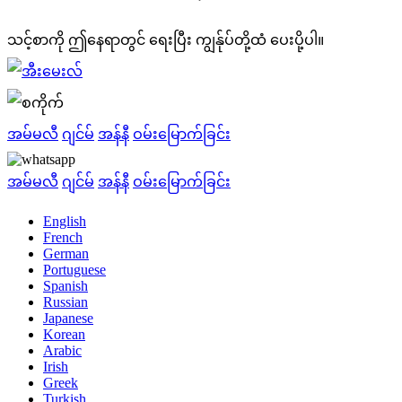
သင့်စာကို ဤနေရာတွင် ရေးပြီး ကျွန်ုပ်တို့ထံ ပေးပို့ပါ။
အမ်မလီ
ဂျင်မ်
အန်နီ
ဝမ်းမြောက်ခြင်း
အမ်မလီ
ဂျင်မ်
အန်နီ
ဝမ်းမြောက်ခြင်း
English
French
German
Portuguese
Spanish
Russian
Japanese
Korean
Arabic
Irish
Greek
Turkish