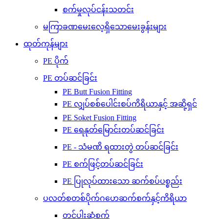
စက်မှုလုပ်ငန်းသတင်း
မကြာခဏမေးလေ့ရှိသောမေးခွန်းများ
ထုတ်ကုန်များ
PE ပိုက်
PE တပ်ဆင်ခြင်း
PE Butt Fusion Fitting
PE လျှပ်စစ်ပေါင်းစပ်ကိရိယာနှင့် အဆို့ရှင်
PE Soket Fusion Fitting
PE ရေနုတ်မြောင်းတပ်ဆင်ခြင်း
PE - သံမဏိ ရထားတွဲ တပ်ဆင်ခြင်း
PE စက်ဖြင့်တပ်ဆင်ခြင်း
PE ပြုလုပ်ထားသော ဆက်စပ်ပစ္စည်း
ပလတ်စတစ်ပိုက်ဂဟေဆက်စက်နှင့်ကိရိယာ
တင်ပါးဆုံစက်