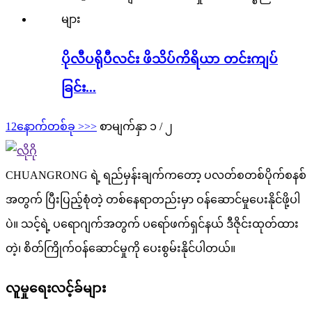
ပိုလီပရိုပီလင်း ဖိသိပ်ကိရိယာ တင်းကျပ်
ခြင်း...
1
2
နောက်တစ်ခု >
>>
စာမျက်နှာ ၁ / ၂
CHUANGRONG ရဲ့ ရည်မှန်းချက်ကတော့ ပလတ်စတစ်ပိုက်စနစ်
အတွက် ပြီးပြည့်စုံတဲ့ တစ်နေရာတည်းမှာ ဝန်ဆောင်မှုပေးနိုင်ဖို့ပါ
ပဲ။ သင့်ရဲ့ ပရောဂျက်အတွက် ပရော်ဖက်ရှင်နယ် ဒီဇိုင်းထုတ်ထား
တဲ့၊ စိတ်ကြိုက်ဝန်ဆောင်မှုကို ပေးစွမ်းနိုင်ပါတယ်။
လူမှုရေးလင့်ခ်များ