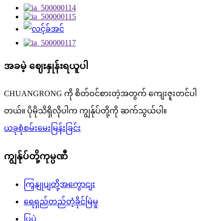
အခမဲ့ ဈေးနှုန်းရယူပါ
CHUANGRONG ကို စိတ်ဝင်စားတဲ့အတွက် ကျေးဇူးတင်ပါ
တယ်။ ပိုမိုသိရှိလိုပါက ကျွန်ုပ်တို့ကို ဆက်သွယ်ပါ။
ယခုစုံစမ်းမေးမြန်းခြင်း
ကျွန်ုပ်တို့ကုမ္ပဏီ
ကြှနျုပျတို့အကွောငျး
ရေရှည်တည်တံ့ခိုင်မြဲမှု
ပြပွဲ