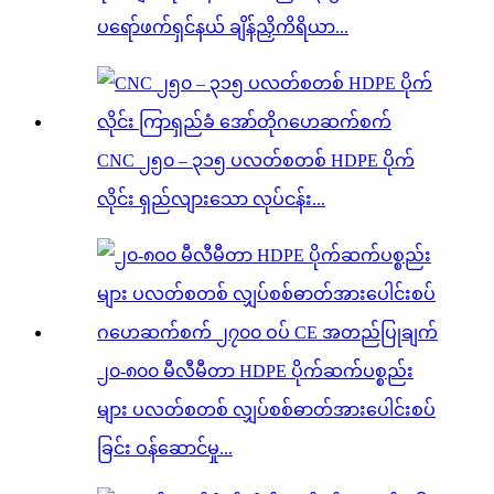
ပရော်ဖက်ရှင်နယ် ချိန်ညှိကိရိယာ...
CNC ၂၅၀ – ၃၁၅ ပလတ်စတစ် HDPE ပိုက်
လိုင်း ရှည်လျားသော လုပ်ငန်း...
၂၀-၈၀၀ မီလီမီတာ HDPE ပိုက်ဆက်ပစ္စည်း
များ ပလတ်စတစ် လျှပ်စစ်ဓာတ်အားပေါင်းစပ်
ခြင်း ဝန်ဆောင်မှု...