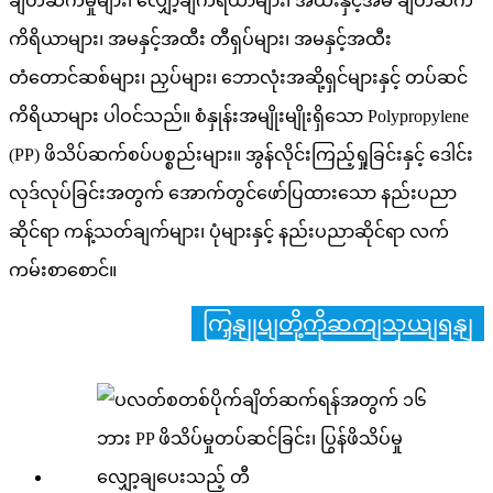
ချိတ်ဆက်မှုများ၊ လျှော့ချကိရိယာများ၊ အထီးနှင့်အမ ချိတ်ဆက်
ကိရိယာများ၊ အမနှင့်အထီး တီရှပ်များ၊ အမနှင့်အထီး
တံတောင်ဆစ်များ၊ ညှပ်များ၊ ဘောလုံးအဆို့ရှင်များနှင့် တပ်ဆင်
ကိရိယာများ ပါဝင်သည်။ စံနှုန်းအမျိုးမျိုးရှိသော Polypropylene
(PP) ဖိသိပ်ဆက်စပ်ပစ္စည်းများ။ အွန်လိုင်းကြည့်ရှုခြင်းနှင့် ဒေါင်း
လုဒ်လုပ်ခြင်းအတွက် အောက်တွင်ဖော်ပြထားသော နည်းပညာ
ဆိုင်ရာ ကန့်သတ်ချက်များ၊ ပုံများနှင့် နည်းပညာဆိုင်ရာ လက်
ကမ်းစာစောင်။
ကြှနျုပျတို့ကိုဆကျသှယျရနျ