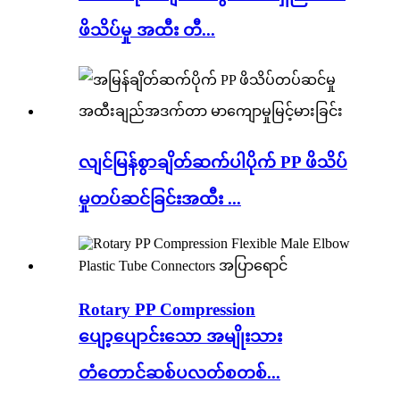
ဖိသိပ်မှု အထီး တီ...
လျင်မြန်စွာချိတ်ဆက်ပါပိုက် PP ဖိသိပ်
မှုတပ်ဆင်ခြင်းအထီး ...
Rotary PP Compression
ပျော့ပျောင်းသော အမျိုးသား
တံတောင်ဆစ်ပလတ်စတစ်...