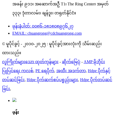
အခန်း ၉၁၁၊ အဆောက်အဦ T1၊ The Ring Center၊ အမှတ်
၃၃၃၊ ဒုံတာလမ်း၊ ချန်ဒူး၊ တရုတ်နိုင်ငံ။
ဖုန်းနံပါတ်: ၀၀၈၆-၁၈၁၈၀၈၉၇၆၂၇
EMAIL: chuangrong@cdchuangrong.com
© မူပိုင်ခွင့် - ၂၀၁၀-၂၀၂၅ : မူပိုင်ခွင့်အားလုံးကို သိမ်းဆည်း
ထားသည်။
လူကြိုက်များသော ထုတ်ကုန်များ
-
ဆိုက်မြေပုံ
-
AMP မိုဘိုင်း
ပြုပြင်ရေး ကလစ်
,
PE ရေပိုက်
,
အထီး အဒက်တာ
,
Hdpe ပိုက်နှင့်
တပ်ဆင်ခြင်း
,
Hdpe ပိုက်ဆက်စပ်ပစ္စည်းများ
,
Hdpe ပိုက်တပ်ဆင်
ခြင်း
,
ဖုန်း