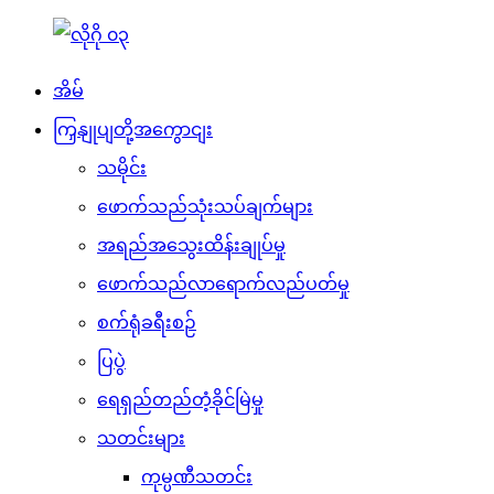
အိမ်
ကြှနျုပျတို့အကွောငျး
သမိုင်း
ဖောက်သည်သုံးသပ်ချက်များ
အရည်အသွေးထိန်းချုပ်မှု
ဖောက်သည်လာရောက်လည်ပတ်မှု
စက်ရုံခရီးစဉ်
ပြပွဲ
ရေရှည်တည်တံ့ခိုင်မြဲမှု
သတင်းများ
ကုမ္ပဏီသတင်း