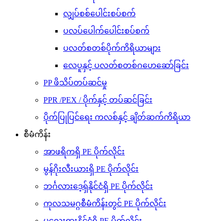
လျှပ်စစ်ပေါင်းစပ်စက်
ပလပ်ပေါက်ပေါင်းစပ်စက်
ပလတ်စတစ်ပိုက်ကိရိယာများ
လေပူနှင့် ပလတ်စတစ်ဂဟေဆော်ခြင်း
PP ဖိသိပ်တပ်ဆင်မှု
PPR /PEX / ပိုက်နှင့် တပ်ဆင်ခြင်း
ပိုက်ပြုပြင်ရေး ကလစ်နှင့် ချိတ်ဆက်ကိရိယာ
စီမံကိန်း
အာဖရိကရှိ PE ပိုက်လိုင်း
မွန်ဂိုးလီးယားရှိ PE ပိုက်လိုင်း
ဘင်္ဂလားဒေ့ရှ်နိုင်ငံရှိ PE ပိုက်လိုင်း
ကုလသမဂ္ဂစီမံကိန်းတွင် PE ပိုက်လိုင်း
မလေးရှားနိုင်ငံရှိ PE ပိုက်လိုင်း