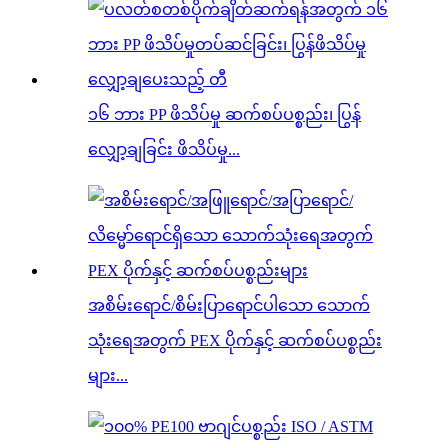
၁၆ ဘား PP ဖိသိပ်မှု ဆက်စပ်ပစ္စည်း၊ ပြွန်
လျှော့ချခြင်း ဖိသိပ်မှု...
အစိမ်းရောင်/စိမ်းပြာရောင်ပါသော သောက်
သုံးရေအတွက် PEX ပိုက်နှင့် ဆက်စပ်ပစ္စည်း
များ...