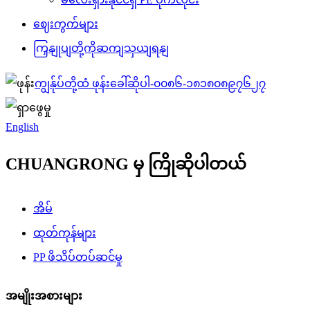
ဈေးကွက်များ
ကြှနျုပျတို့ကိုဆကျသှယျရနျ
ကျွန်ုပ်တို့ထံ ဖုန်းခေါ်ဆိုပါ-
၀၀၈၆-၁၈၁၈၀၈၉၇၆၂၇
English
CHUANGRONG မှ ကြိုဆိုပါတယ်
အိမ်
ထုတ်ကုန်များ
PP ဖိသိပ်တပ်ဆင်မှု
အမျိုးအစားများ