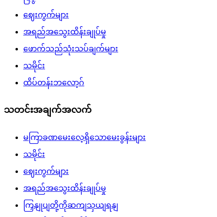
ဈေးကွက်များ
အရည်အသွေးထိန်းချုပ်မှု
ဖောက်သည်သုံးသပ်ချက်များ
သမိုင်း
ထိပ်တန်းဘလော့ဂ်
သတင်းအချက်အလက်
မကြာခဏမေးလေ့ရှိသောမေးခွန်းများ
သမိုင်း
ဈေးကွက်များ
အရည်အသွေးထိန်းချုပ်မှု
ကြှနျုပျတို့ကိုဆကျသှယျရနျ