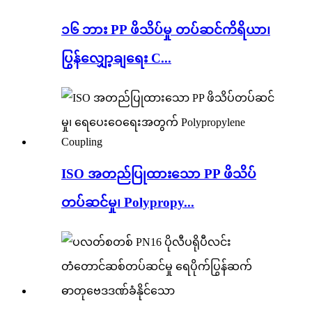
၁၆ ဘား PP ဖိသိပ်မှု တပ်ဆင်ကိရိယာ၊
ပြွန်လျှော့ချရေး C...
ISO အတည်ပြုထားသော PP ဖိသိပ်
တပ်ဆင်မှု၊ Polypropy...