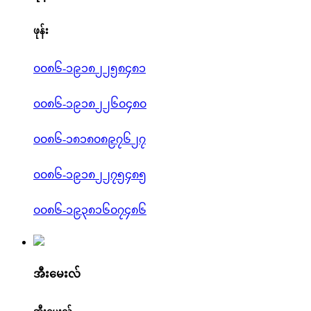
ဖုန်း
၀၀၈၆-၁၉၁၈၂၂၅၈၄၈၁
၀၀၈၆-၁၉၁၈၂၂၆၀၄၈၀
၀၀၈၆-၁၈၁၈၀၈၉၇၆၂၇
၀၀၈၆-၁၉၁၈၂၂၇၅၄၈၅
၀၀၈၆-၁၉၃၈၁၆၀၇၄၈၆
အီးမေးလ်