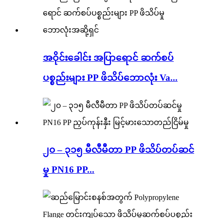
အဝိုင်းခေါင်း အပြာရောင် ဆက်စပ်
ပစ္စည်းများ PP ဖိသိပ်ဘောလုံး Va...
၂၀ – ၃၁၅ မီလီမီတာ PP ဖိသိပ်တပ်ဆင်
မှု PN16 PP...