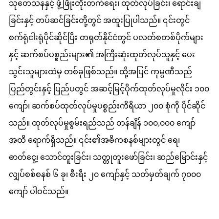
သုတေသနနှင့် ဖွံ့ဖြိုးတိုးတက်ရေး၊ ထုတ်လုပ်ခြင်း၊ ရောင်းချ
ခြင်းနှင့် တပ်ဆင်ခြင်းတို့တွင် အထူးပြုပါသည်။ ၎င်းတွင်
စက်ရုံငါးရုံပိုင်ဆိုင်ပြီး တရုတ်နိုင်ငံတွင် ပလတ်စတစ်ပိုက်များ
နှင့် ဆက်စပ်ပစ္စည်းများ၏ အကြီးဆုံးထုတ်လုပ်သူနှင့် ပေး
သွင်းသူများထဲမှ တစ်ခုဖြစ်သည်။ ထို့အပြင် ကုမ္ပဏီသည်
ပြည်တွင်းနှင့် ပြည်ပတွင် အဆင့်မြင့်ပိုက်ထုတ်လုပ်မှုလိုင်း ၁၀၀
ကျော်၊ ဆက်စပ်ထုတ်လုပ်မှုပစ္စည်းကိရိယာ ၂၀၀ စုံကို ပိုင်ဆိုင်
သည်။ ထုတ်လုပ်မှုစွမ်းရည်သည် တန်ချိန် ၁၀၀,၀၀၀ ကျော်
အထိ ရောက်ရှိသည်။ ၎င်း၏အဓိကစနစ်များတွင် ရေ၊
ဓာတ်ငွေ့၊ သောင်တူးခြင်း၊ သတ္တုတူးဖော်ခြင်း၊ ဆည်မြောင်းနှင့်
လျှပ်စစ်စနစ် ၆ ခု၊ စီးရီး ၂၀ ကျော်နှင့် သတ်မှတ်ချက် ၇၀၀၀
ကျော် ပါဝင်သည်။