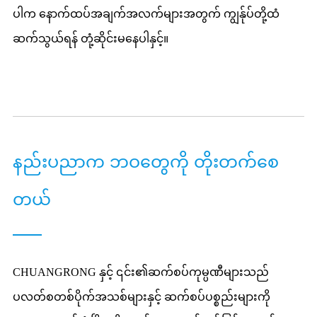
ပါက နောက်ထပ်အချက်အလက်များအတွက် ကျွန်ုပ်တို့ထံ
ဆက်သွယ်ရန် တုံ့ဆိုင်းမနေပါနှင့်။
နည်းပညာက ဘဝတွေကို တိုးတက်စေ
တယ်
CHUANGRONG နှင့် ၎င်း၏ဆက်စပ်ကုမ္ပဏီများသည်
ပလတ်စတစ်ပိုက်အသစ်များနှင့် ဆက်စပ်ပစ္စည်းများကို