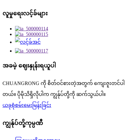
လူမှုရေးလင့်ခ်များ
အခမဲ့ ဈေးနှုန်းရယူပါ
CHUANGRONG ကို စိတ်ဝင်စားတဲ့အတွက် ကျေးဇူးတင်ပါ
တယ်။ ပိုမိုသိရှိလိုပါက ကျွန်ုပ်တို့ကို ဆက်သွယ်ပါ။
ယခုစုံစမ်းမေးမြန်းခြင်း
ကျွန်ုပ်တို့ကုမ္ပဏီ