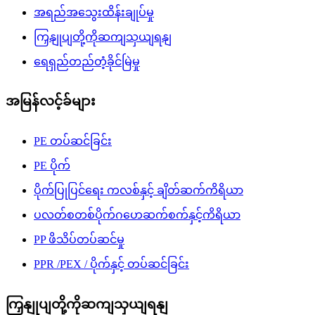
အရည်အသွေးထိန်းချုပ်မှု
ကြှနျုပျတို့ကိုဆကျသှယျရနျ
ရေရှည်တည်တံ့ခိုင်မြဲမှု
အမြန်လင့်ခ်များ
PE တပ်ဆင်ခြင်း
PE ပိုက်
ပိုက်ပြုပြင်ရေး ကလစ်နှင့် ချိတ်ဆက်ကိရိယာ
ပလတ်စတစ်ပိုက်ဂဟေဆက်စက်နှင့်ကိရိယာ
PP ဖိသိပ်တပ်ဆင်မှု
PPR /PEX / ပိုက်နှင့် တပ်ဆင်ခြင်း
ကြှနျုပျတို့ကိုဆကျသှယျရနျ