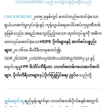
CHUANGRONG သည် စက်ရုံငါးရုံပိုင်ဆိုင်သည်
CHUANGRONG
၂၀၀၅ ခုနှစ်တွင် စတင်တည်ထောင်ခဲ့သော
ရှယ်ယာစက်မှုလုပ်ငန်းနှင့် ကုန်သွယ်ရေးပေါင်းစပ်ကုမ္ပဏီတစ်
ခုဖြစ်သည်။
.
အရည်အသွေးပြည့်ဝသော ထုတ်လုပ်မှုကို အဓိက
ထားလုပ်ဆောင်ခဲ့သော
HDPE ပိုက်များနှင့် ဆက်စပ်ပစ္စည်း
များ
(၂၀-၁၆၀၀ မီလီမီတာမှစတင်၍၊
SDR၂၆/SDR၂၁/SDR၁၇/SDR၁၁/SDR၉/SDR၇.၄) နှင့်
ရောင်းချမှု
f PP ဖိသိပ်ကိရိယာ
,
ပလတ်စတစ်ဂဟေဆက်စက်
များ
,
ပိုက်ကိရိယာများ
နှင့်
ပိုက်ပြုပြင်ရေး ညှပ်
စသည်တို့
ချွမ်ရောင်းရဲ့
ရည်မှန်းချက်မှာ ပလတ်စတစ်ပိုက်စနစ်အတွက်