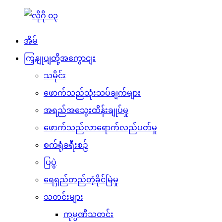
အိမ်
ကြှနျုပျတို့အကွောငျး
သမိုင်း
ဖောက်သည်သုံးသပ်ချက်များ
အရည်အသွေးထိန်းချုပ်မှု
ဖောက်သည်လာရောက်လည်ပတ်မှု
စက်ရုံခရီးစဉ်
ပြပွဲ
ရေရှည်တည်တံ့ခိုင်မြဲမှု
သတင်းများ
ကုမ္ပဏီသတင်း