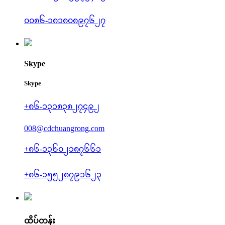
၀၀၈၆-၁၈၁၈၀၈၉၇၆၂၇
Skype
Skype
+၈၆-၁၃၁၈၃၈၂၇၄၉၂
008@cdchuangrong.com
+၈၆-၁၃၆၀၂၁၈၇၆၆၁
+၈၆-၁၅၅၂၈၇၉၁၆၂၃
ထိပ်တန်း