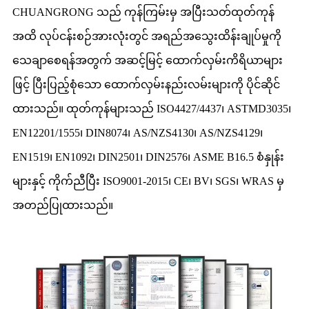
CHUANGRONG သည် ကုန်ကြမ်းမှ အပြီးသတ်ထုတ်ကုန်
အထိ လုပ်ငန်းစဉ်အားလုံးတွင် အရည်အသွေးထိန်းချုပ်မှုကို
သေချာစေရန်အတွက် အဆင့်မြင့် ထောက်လှမ်းကိရိယာများ
ဖြင့် ပြီးပြည့်စုံသော ထောက်လှမ်းနည်းလမ်းများကို ပိုင်ဆိုင်
ထားသည်။ ထုတ်ကုန်များသည် ISO4427/4437၊ ASTMD3035၊
EN12201/1555၊ DIN8074၊ AS/NZS4130၊ AS/NZS4129၊
EN1519၊ EN1092၊ DIN2501၊ DIN2576၊ ASME B16.5 စံနှုန်း
များနှင့် ကိုက်ညီပြီး ISO9001-2015၊ CE၊ BV၊ SGS၊ WRAS မှ
အတည်ပြုထားသည်။