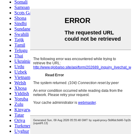
Somali
Samoan
Scots Gaelic
Shona
Sindhi
Sundanese
Swahili
Tajik
Tamil
Telugu
Thai
Ukrainian
Urdu
Uzbek
Vietnamese
Welsh
Xhosa
Yiddish
Yoruba
Zulu
Kinyarwanda
Tatar
Oriya
Turkmen
Uyghur