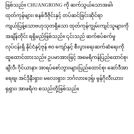
ဖြစ်သည်။ CHUANGRONG ကို ဆက်သွယ်သောအခါ၊
ထုတ်ကုန်များ၊ စနစ်ဒီဇိုင်းနှင့် တပ်ဆင်ခြင်းဆိုင်ရာ
ကျယ်ပြန့်သောဗဟုသုတရှိသော ထုတ်ကုန်ကျွမ်းကျင်သူများကို
အချိန်တိုင်း ရရှိမည်ဖြစ်သည်။ ၎င်းသည် ဆက်စပ်စက်မှု
လုပ်ငန်းရှိ နိုင်ငံနှင့်ဇုန် ၈၀ ကျော်နှင့် စီးပွားရေးဆက်ဆံရေးကို
ထူထောင်ထားသည်။ ဥပမာအားဖြင့် အမေရိကန်ပြည်ထောင်စု၊
ချီလီ၊ ဂိုင်ယာနာ၊ အာရပ်စော်ဘွားများပြည်ထောင်စု၊ ဆော်ဒီအာ
ရေဗျ၊ အင်ဒိုနီးရှား၊ မလေးရှား၊ ဘင်္ဂလားဒေ့ရှ်၊ မွန်ဂိုလီးယား၊
ရုရှား၊ အာဖရိက စသည်တို့ဖြစ်သည်။