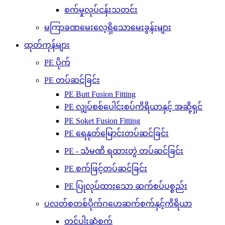
စက်မှုလုပ်ငန်းသတင်း
မကြာခဏမေးလေ့ရှိသောမေးခွန်းများ
ထုတ်ကုန်များ
PE ပိုက်
PE တပ်ဆင်ခြင်း
PE Butt Fusion Fitting
PE လျှပ်စစ်ပေါင်းစပ်ကိရိယာနှင့် အဆို့ရှင်
PE Soket Fusion Fitting
PE ရေနုတ်မြောင်းတပ်ဆင်ခြင်း
PE - သံမဏိ ရထားတွဲ တပ်ဆင်ခြင်း
PE စက်ဖြင့်တပ်ဆင်ခြင်း
PE ပြုလုပ်ထားသော ဆက်စပ်ပစ္စည်း
ပလတ်စတစ်ပိုက်ဂဟေဆက်စက်နှင့်ကိရိယာ
တင်ပါးဆုံစက်