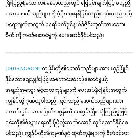
ပြီးပြည့်စုံသော တစ်နေရာတည်းတွင် ဖြေရှင်းချက်ဖြင့် မတူညီ
သောဖောက်သည်များကို ပံ့ပိုးပေးရန်ဖြစ်သည်။ ၎င်းသည် သင့်
ပရောဂျက်အတွက် ပရော်ဖက်ရှင်နယ်ဒီဇိုင်းထုတ်ထားသော၊
စိတ်ကြိုက်ဝန်ဆောင်မှုကို ပေးဆောင်နိုင်ပါသည်။
CHUANGRONG
ကျွန်ုပ်တို့၏ဖောက်သည်များအား ယှဉ်ပြိုင်
နိုင်သောစျေးနှုန်းဖြင့် အကောင်းဆုံးဝန်ဆောင်မှုနှင့်
အရည်အသွေးမြင့်ထုတ်ကုန်များကို ပေးအပ်နိုင်ခြင်းအတွက်
ကျွန်ုပ်တို့ ဂုဏ်ယူပါသည်။ ၎င်းသည် ဖောက်သည်များအား
ကောင်းမွန်သောအမြတ်အစွန်းကို ပေးစွမ်းပြီး ယုံကြည်မှုဖြင့်
၎င်းတို့၏စီးပွားရေးကို ပိုမိုတိုးတက်အောင် လုပ်ဆောင်နိုင်စေ
ပါသည်။ ကျွန်ုပ်တို့၏ကုမ္ပဏီနှင့် ထုတ်ကုန်များကို စိတ်ဝင်စား