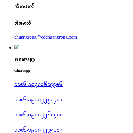
အီးမေးလ်
အီးမေးလ်
chuangrong@cdchuangrong.com
Whatsapp
whatsapp
၀၀၈၆-၁၉၃၈၁၆၀၇၄၈၆
၀၀၈၆-၁၉၁၈၂၂၅၈၄၈၁
၀၀၈၆-၁၉၁၈၂၂၆၀၄၈၀
၀၀၈၆-၁၉၁၈၂၂၇၅၄၈၅