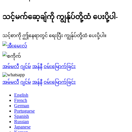
သင့်မက်ဆေ့ချ်ကို ကျွန်ုပ်တို့ထံ ပေးပို့ပါ-
သင့်စာကို ဤနေရာတွင် ရေးပြီး ကျွန်ုပ်တို့ထံ ပေးပို့ပါ။
အမ်မလီ
ဂျင်မ်
အန်နီ
ဝမ်းမြောက်ခြင်း
အမ်မလီ
ဂျင်မ်
အန်နီ
ဝမ်းမြောက်ခြင်း
English
French
German
Portuguese
Spanish
Russian
Japanese