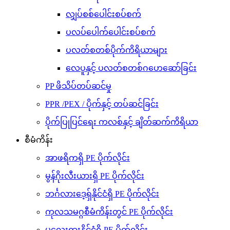
လျှပ်စစ်ပေါင်းစပ်စက်
ပလပ်ပေါက်ပေါင်းစပ်စက်
ပလတ်စတစ်ပိုက်ကိရိယာများ
လေပူနှင့် ပလတ်စတစ်ဂဟေဆော်ခြင်း
PP ဖိသိပ်တပ်ဆင်မှု
PPR /PEX / ပိုက်နှင့် တပ်ဆင်ခြင်း
ပိုက်ပြုပြင်ရေး ကလစ်နှင့် ချိတ်ဆက်ကိရိယာ
စီမံကိန်း
အာဖရိကရှိ PE ပိုက်လိုင်း
မွန်ဂိုးလီးယားရှိ PE ပိုက်လိုင်း
ဘင်္ဂလားဒေ့ရှ်နိုင်ငံရှိ PE ပိုက်လိုင်း
ကုလသမဂ္ဂစီမံကိန်းတွင် PE ပိုက်လိုင်း
မလေးရှားနိုင်ငံရှိ PE ပိုက်လိုင်း