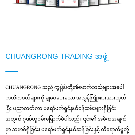
CHUANGRONG TRADING အဖွဲ့
CHUANGRONG သည် ကျွန်ုပ်တို့၏ဖောက်သည်များအပေါ်
ကတိကဝတ်များကို မျှဝေပေးသော အလွန်ကြိုးစားအားထုတ်
ပြီး ပညာတတ်ကာ ပရော်ဖက်ရှင်နယ်ဝန်ထမ်းများရှိခြင်း
အတွက် ဂုဏ်ယူဝမ်းမြောက်မိပါသည်။ ၎င်း၏ အဓိကအချက်
မှာ သမာဓိရှိခြင်း၊ ပရော်ဖက်ရှင်နယ်ဆန်ခြင်းနှင့် ထိရောက်မှုတို့