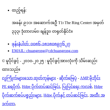
ထည့်ရန်:
အခန်း ၉၁၁၊ အဆောက်အဦ T1၊ The Ring Center၊ အမှတ်
၃၃၃၊ ဒုံတာလမ်း၊ ချန်ဒူး၊ တရုတ်နိုင်ငံ။
ဖုန်းနံပါတ်: ၀၀၈၆-၁၈၁၈၀၈၉၇၆၂၇
EMAIL: chuangrong@cdchuangrong.com
© မူပိုင်ခွင့် - ၂၀၁၀-၂၀၂၅ : မူပိုင်ခွင့်အားလုံးကို သိမ်းဆည်း
ထားသည်။
လူကြိုက်များသော ထုတ်ကုန်များ
-
ဆိုက်မြေပုံ
-
AMP မိုဘိုင်း
PE ရေပိုက်
,
Hdpe ပိုက်တပ်ဆင်ခြင်း
,
ပြုပြင်ရေး ကလစ်
,
Hdpe
ပိုက်ဆက်စပ်ပစ္စည်းများ
,
Hdpe ပိုက်နှင့် တပ်ဆင်ခြင်း
,
အထီး အ
ဒက်တာ
,