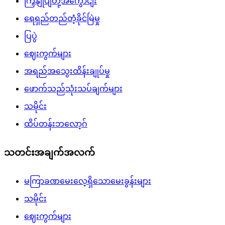
ကြှနျုပျတို့အကွောငျး
ရေရှည်တည်တံ့ခိုင်မြဲမှု
ပြပွဲ
ဈေးကွက်များ
အရည်အသွေးထိန်းချုပ်မှု
ဖောက်သည်သုံးသပ်ချက်များ
သမိုင်း
ထိပ်တန်းဘလော့ဂ်
သတင်းအချက်အလက်
မကြာခဏမေးလေ့ရှိသောမေးခွန်းများ
သမိုင်း
ဈေးကွက်များ