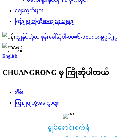
ဈေးကွက်များ
ကြှနျုပျတို့ကိုဆကျသှယျရနျ
ကျွန်ုပ်တို့ထံ ဖုန်းခေါ်ဆိုပါ-
၀၀၈၆-၁၈၁၈၀၈၉၇၆၂၇
English
CHUANGRONG မှ ကြိုဆိုပါတယ်
အိမ်
ကြှနျုပျတို့အကွောငျး
ချွမ်ရောင်းစက်ရုံ