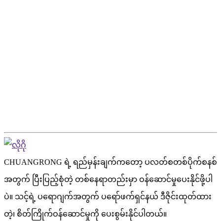
CHUANGRONG ရဲ့ ရည်မှန်းချက်ကတော့ ပလတ်စတစ်ပိုက်စနစ်
အတွက် ပြီးပြည့်စုံတဲ့ တစ်နေရာတည်းမှာ ဝန်ဆောင်မှုပေးနိုင်ဖို့ပါ
ပဲ။ သင့်ရဲ့ ပရောဂျက်အတွက် ပရော်ဖက်ရှင်နယ် ဒီဇိုင်းထုတ်ထား
တဲ့၊ စိတ်ကြိုက်ဝန်ဆောင်မှုကို ပေးစွမ်းနိုင်ပါတယ်။