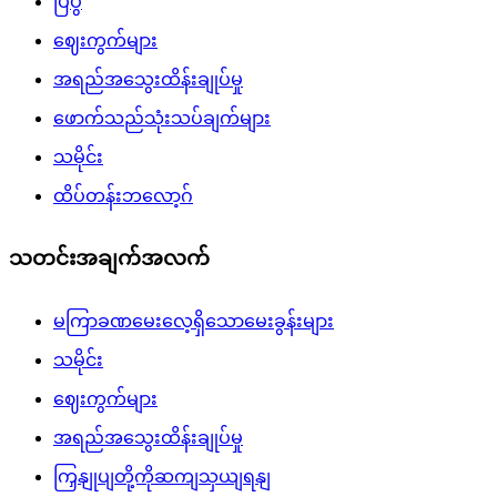
ပြပွဲ
ဈေးကွက်များ
အရည်အသွေးထိန်းချုပ်မှု
ဖောက်သည်သုံးသပ်ချက်များ
သမိုင်း
ထိပ်တန်းဘလော့ဂ်
သတင်းအချက်အလက်
မကြာခဏမေးလေ့ရှိသောမေးခွန်းများ
သမိုင်း
ဈေးကွက်များ
အရည်အသွေးထိန်းချုပ်မှု
ကြှနျုပျတို့ကိုဆကျသှယျရနျ