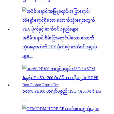
အစိမ်းရောင်/စိမ်းပြာရောင်ပါသော သောက်
သုံးရေအတွက် PEX ပိုက်နှင့် ဆက်စပ်ပစ္စည်း
များ...
၁၀၀% PE100 ဗာဂျင်ပစ္စည်း ISO / ASTM စံ Dn
...