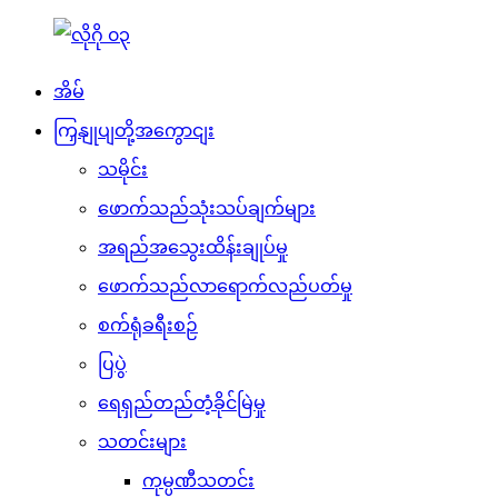
အိမ်
ကြှနျုပျတို့အကွောငျး
သမိုင်း
ဖောက်သည်သုံးသပ်ချက်များ
အရည်အသွေးထိန်းချုပ်မှု
ဖောက်သည်လာရောက်လည်ပတ်မှု
စက်ရုံခရီးစဉ်
ပြပွဲ
ရေရှည်တည်တံ့ခိုင်မြဲမှု
သတင်းများ
ကုမ္ပဏီသတင်း