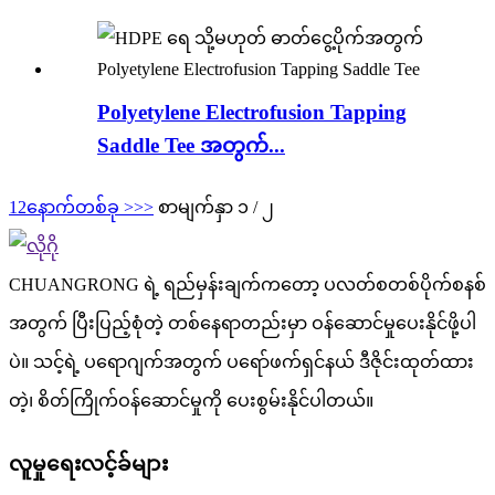
Polyetylene Electrofusion Tapping
Saddle Tee အတွက်...
1
2
နောက်တစ်ခု >
>>
စာမျက်နှာ ၁ / ၂
CHUANGRONG ရဲ့ ရည်မှန်းချက်ကတော့ ပလတ်စတစ်ပိုက်စနစ်
အတွက် ပြီးပြည့်စုံတဲ့ တစ်နေရာတည်းမှာ ဝန်ဆောင်မှုပေးနိုင်ဖို့ပါ
ပဲ။ သင့်ရဲ့ ပရောဂျက်အတွက် ပရော်ဖက်ရှင်နယ် ဒီဇိုင်းထုတ်ထား
တဲ့၊ စိတ်ကြိုက်ဝန်ဆောင်မှုကို ပေးစွမ်းနိုင်ပါတယ်။
လူမှုရေးလင့်ခ်များ