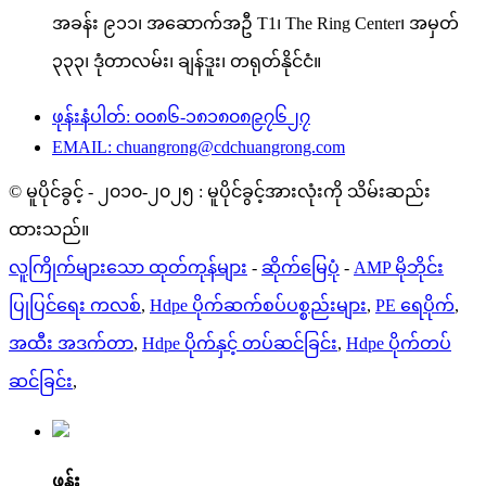
အခန်း ၉၁၁၊ အဆောက်အဦ T1၊ The Ring Center၊ အမှတ်
၃၃၃၊ ဒုံတာလမ်း၊ ချန်ဒူး၊ တရုတ်နိုင်ငံ။
ဖုန်းနံပါတ်: ၀၀၈၆-၁၈၁၈၀၈၉၇၆၂၇
EMAIL: chuangrong@cdchuangrong.com
© မူပိုင်ခွင့် - ၂၀၁၀-၂၀၂၅ : မူပိုင်ခွင့်အားလုံးကို သိမ်းဆည်း
ထားသည်။
လူကြိုက်များသော ထုတ်ကုန်များ
-
ဆိုက်မြေပုံ
-
AMP မိုဘိုင်း
ပြုပြင်ရေး ကလစ်
,
Hdpe ပိုက်ဆက်စပ်ပစ္စည်းများ
,
PE ရေပိုက်
,
အထီး အဒက်တာ
,
Hdpe ပိုက်နှင့် တပ်ဆင်ခြင်း
,
Hdpe ပိုက်တပ်
ဆင်ခြင်း
,
ဖုန်း