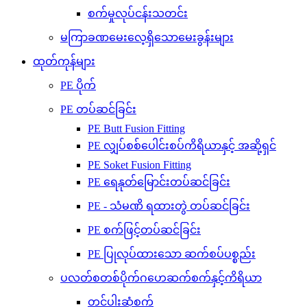
စက်မှုလုပ်ငန်းသတင်း
မကြာခဏမေးလေ့ရှိသောမေးခွန်းများ
ထုတ်ကုန်များ
PE ပိုက်
PE တပ်ဆင်ခြင်း
PE Butt Fusion Fitting
PE လျှပ်စစ်ပေါင်းစပ်ကိရိယာနှင့် အဆို့ရှင်
PE Soket Fusion Fitting
PE ရေနုတ်မြောင်းတပ်ဆင်ခြင်း
PE - သံမဏိ ရထားတွဲ တပ်ဆင်ခြင်း
PE စက်ဖြင့်တပ်ဆင်ခြင်း
PE ပြုလုပ်ထားသော ဆက်စပ်ပစ္စည်း
ပလတ်စတစ်ပိုက်ဂဟေဆက်စက်နှင့်ကိရိယာ
တင်ပါးဆုံစက်