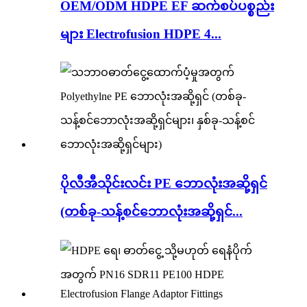
OEM/ODM HDPE EF ဆက်စပ်ပစ္စည်း
များ Electrofusion HDPE 4...
ပိုလီအီသိုင်းလင်း PE ဘောလုံးအဆို့ရှင်
(တစ်ခု-သန့်စင်ဘောလုံးအဆို့ရှင်...