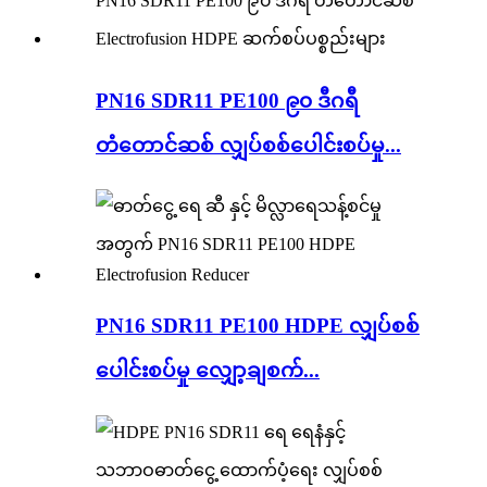
PN16 SDR11 PE100 ၉၀ ဒီဂရီ
တံတောင်ဆစ် လျှပ်စစ်ပေါင်းစပ်မှု...
PN16 SDR11 PE100 HDPE လျှပ်စစ်
ပေါင်းစပ်မှု လျှော့ချစက်...