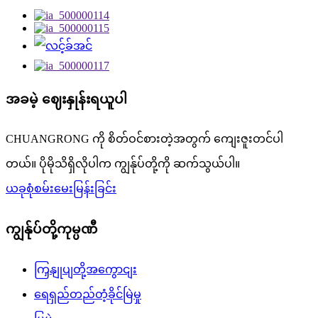
အခမဲ့ ဈေးနှုန်းရယူပါ
CHUANGRONG ကို စိတ်ဝင်စားတဲ့အတွက် ကျေးဇူးတင်ပါ
တယ်။ ပိုမိုသိရှိလိုပါက ကျွန်ုပ်တို့ကို ဆက်သွယ်ပါ။
ယခုစုံစမ်းမေးမြန်းခြင်း
ကျွန်ုပ်တို့ကုမ္ပဏီ
ကြှနျုပျတို့အကွောငျး
ရေရှည်တည်တံ့ခိုင်မြဲမှု