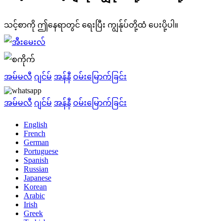
သင့်စာကို ဤနေရာတွင် ရေးပြီး ကျွန်ုပ်တို့ထံ ပေးပို့ပါ။
အမ်မလီ
ဂျင်မ်
အန်နီ
ဝမ်းမြောက်ခြင်း
အမ်မလီ
ဂျင်မ်
အန်နီ
ဝမ်းမြောက်ခြင်း
English
French
German
Portuguese
Spanish
Russian
Japanese
Korean
Arabic
Irish
Greek