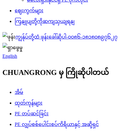
ဈေးကွက်များ
ကြှနျုပျတို့ကိုဆကျသှယျရနျ
ကျွန်ုပ်တို့ထံ ဖုန်းခေါ်ဆိုပါ-
၀၀၈၆-၁၈၁၈၀၈၉၇၆၂၇
English
CHUANGRONG မှ ကြိုဆိုပါတယ်
အိမ်
ထုတ်ကုန်များ
PE တပ်ဆင်ခြင်း
PE လျှပ်စစ်ပေါင်းစပ်ကိရိယာနှင့် အဆို့ရှင်