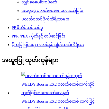
လျှပ်စစ်ပေါင်းစပ်စက်
လေပူနှင့် ပလတ်စတစ်ဂဟေဆော်ခြင်း
ပလတ်စတစ်ပိုက်ကိရိယာများ
PP ဖိသိပ်တပ်ဆင်မှု
PPR /PEX / ပိုက်နှင့် တပ်ဆင်ခြင်း
ပိုက်ပြုပြင်ရေး ကလစ်နှင့် ချိတ်ဆက်ကိရိယာ
အထူးပြု ထုတ်ကုန်များ
WELDY Booster EX2 ပလတ်စတစ် လက်ဖြင့်