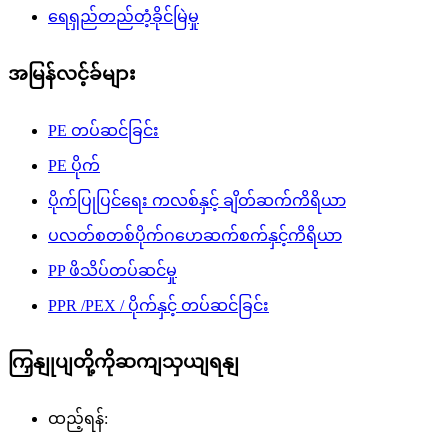
ရေရှည်တည်တံ့ခိုင်မြဲမှု
အမြန်လင့်ခ်များ
PE တပ်ဆင်ခြင်း
PE ပိုက်
ပိုက်ပြုပြင်ရေး ကလစ်နှင့် ချိတ်ဆက်ကိရိယာ
ပလတ်စတစ်ပိုက်ဂဟေဆက်စက်နှင့်ကိရိယာ
PP ဖိသိပ်တပ်ဆင်မှု
PPR /PEX / ပိုက်နှင့် တပ်ဆင်ခြင်း
ကြှနျုပျတို့ကိုဆကျသှယျရနျ
ထည့်ရန်: