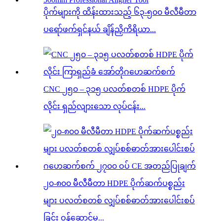
ပိုက်များကို ထိန်းထားသည့် ၆၃-၅၀၀ မီလီမီတာ
ပရော်ဖက်ရှင်နယ် ချိန်ညှိကိရိယာ...
CNC ၂၅၀ – ၃၁၅ ပလတ်စတစ် HDPE ပိုက်
လိုင်း ရှည်လျားသော လုပ်ငန်း...
၂၀-၈၀၀ မီလီမီတာ HDPE ပိုက်ဆက်ပစ္စည်း
များ ပလတ်စတစ် လျှပ်စစ်ဓာတ်အားပေါင်းစပ်
ခြင်း ဝန်ဆောင်မှု...