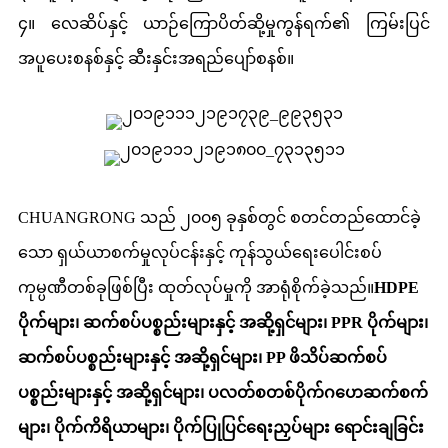
၄။ လေဆိပ်နှင့် ယာဉ်ကြောပိတ်ဆို့မှုကွန်ရက်၏ ကြမ်းပြင်
အပူပေးစနစ်နှင့် ဆီးနှင်းအရည်ပျော်စနစ်။
CHUANGRONG သည် ၂၀၀၅ ခုနှစ်တွင် စတင်တည်ထောင်ခဲ့
သော ရှယ်ယာစက်မှုလုပ်ငန်းနှင့် ကုန်သွယ်ရေးပေါင်းစပ်
ကုမ္ပဏီတစ်ခုဖြစ်ပြီး ထုတ်လုပ်မှုကို အာရုံစိုက်ခဲ့သည်။
HDPE
ပိုက်များ၊ ဆက်စပ်ပစ္စည်းများနှင့် အဆို့ရှင်များ၊ PPR ပိုက်များ၊
ဆက်စပ်ပစ္စည်းများနှင့် အဆို့ရှင်များ၊ PP ဖိသိပ်ဆက်စပ်
ပစ္စည်းများနှင့် အဆို့ရှင်များ၊ ပလတ်စတစ်ပိုက်ဂဟေဆက်စက်
များ၊ ပိုက်ကိရိယာများ၊ ပိုက်ပြုပြင်ရေးညှပ်များ ရောင်းချခြင်း