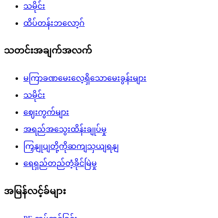
သမိုင်း
ထိပ်တန်းဘလော့ဂ်
သတင်းအချက်အလက်
မကြာခဏမေးလေ့ရှိသောမေးခွန်းများ
သမိုင်း
ဈေးကွက်များ
အရည်အသွေးထိန်းချုပ်မှု
ကြှနျုပျတို့ကိုဆကျသှယျရနျ
ရေရှည်တည်တံ့ခိုင်မြဲမှု
အမြန်လင့်ခ်များ