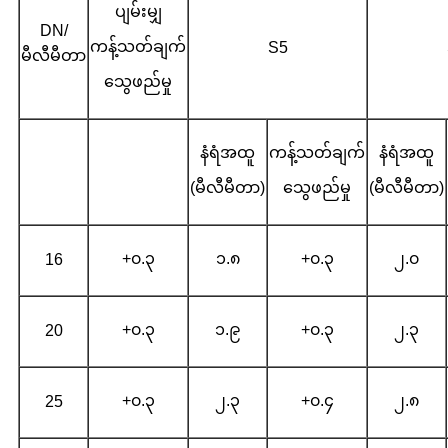
ပျမ်းမျှ
DN/
ကန့်သတ်ချက်
S5
မီလီမီတာ
သွေဖည်မှု
နံရံအထူ
ကန့်သတ်ချက်
နံရံအထူ
(မီလီမီတာ)
သွေဖည်မှု
(မီလီမီတာ)
+၀.၃
၁.၈
+၀.၃
၂.၀
16
+၀.၃
၁.၉
+၀.၃
၂.၃
20
+၀.၃
၂.၃
+၀.၄
၂.၈
25