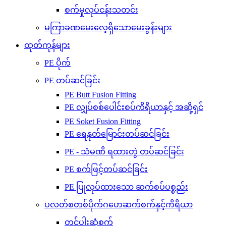
စက်မှုလုပ်ငန်းသတင်း
မကြာခဏမေးလေ့ရှိသောမေးခွန်းများ
ထုတ်ကုန်များ
PE ပိုက်
PE တပ်ဆင်ခြင်း
PE Butt Fusion Fitting
PE လျှပ်စစ်ပေါင်းစပ်ကိရိယာနှင့် အဆို့ရှင်
PE Soket Fusion Fitting
PE ရေနုတ်မြောင်းတပ်ဆင်ခြင်း
PE - သံမဏိ ရထားတွဲ တပ်ဆင်ခြင်း
PE စက်ဖြင့်တပ်ဆင်ခြင်း
PE ပြုလုပ်ထားသော ဆက်စပ်ပစ္စည်း
ပလတ်စတစ်ပိုက်ဂဟေဆက်စက်နှင့်ကိရိယာ
တင်ပါးဆုံစက်