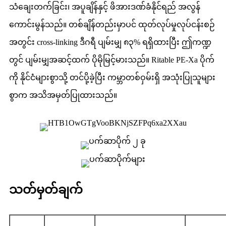
သံချေးတက်ခြင်း၊ အပူချိန်နှင့် ဖိအားဒဏ်ခံနိုင်ရည် အလွန်
ကောင်းမွန်သည်။ တစ်ချိန်တည်းမှာပင် ထုတ်လုပ်မှုလုပ်ငန်းစဉ်
အတွင်း cross-linking ဒီဂရီ ပျမ်းမျှ ၈၃% ရရှိထားပြီး ဤကဏ္ဍ
တွင် ပျမ်းမျှအဆင့်ထက် ပိုမိုမြင့်မားသည်။ Ritable PE-Xa ပိုက်
ကို နိုင်ငံများစွာသို့ တင်ပို့ခဲ့ပြီး ကမ္ဘာတစ်ဝှမ်းရှိ အသုံးပြုသူများ
စွာက အသိအမှတ်ပြုထားသည်။
သတ်မှတ်ချက်