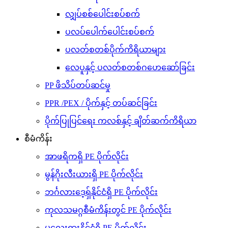
လျှပ်စစ်ပေါင်းစပ်စက်
ပလပ်ပေါက်ပေါင်းစပ်စက်
ပလတ်စတစ်ပိုက်ကိရိယာများ
လေပူနှင့် ပလတ်စတစ်ဂဟေဆော်ခြင်း
PP ဖိသိပ်တပ်ဆင်မှု
PPR /PEX / ပိုက်နှင့် တပ်ဆင်ခြင်း
ပိုက်ပြုပြင်ရေး ကလစ်နှင့် ချိတ်ဆက်ကိရိယာ
စီမံကိန်း
အာဖရိကရှိ PE ပိုက်လိုင်း
မွန်ဂိုးလီးယားရှိ PE ပိုက်လိုင်း
ဘင်္ဂလားဒေ့ရှ်နိုင်ငံရှိ PE ပိုက်လိုင်း
ကုလသမဂ္ဂစီမံကိန်းတွင် PE ပိုက်လိုင်း
မလေးရှားနိုင်ငံရှိ PE ပိုက်လိုင်း