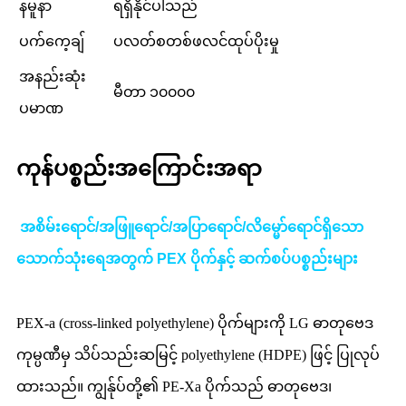
နမူနာ
ရရှိနိုင်ပါသည်
ပက်ကေ့ချ်
ပလတ်စတစ်ဖလင်ထုပ်ပိုးမှု
အနည်းဆုံး
မီတာ ၁၀၀၀၀
ပမာဏ
ကုန်ပစ္စည်းအကြောင်းအရာ
အစိမ်းရောင်/အဖြူရောင်/အပြာရောင်/လိမ္မော်ရောင်ရှိသော
သောက်သုံးရေအတွက် PEX ပိုက်နှင့် ဆက်စပ်ပစ္စည်းများ
PEX-a (cross-linked polyethylene) ပိုက်များကို LG ဓာတုဗေဒ
ကုမ္ပဏီမှ သိပ်သည်းဆမြင့် polyethylene (HDPE) ဖြင့် ပြုလုပ်
ထားသည်။ ကျွန်ုပ်တို့၏ PE-Xa ပိုက်သည် ဓာတုဗေဒ၊