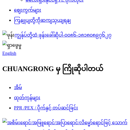
ဈေးကွက်များ
ကြှနျုပျတို့ကိုဆကျသှယျရနျ
ကျွန်ုပ်တို့ထံ ဖုန်းခေါ်ဆိုပါ-
၀၀၈၆-၁၈၁၈၀၈၉၇၆၂၇
English
CHUANGRONG မှ ကြိုဆိုပါတယ်
အိမ်
ထုတ်ကုန်များ
PPR /PEX / ပိုက်နှင့် တပ်ဆင်ခြင်း