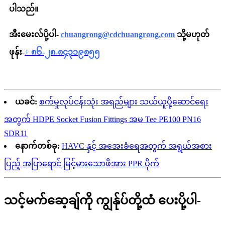
ပါသည်။
အီးမေးလ်ပို့ပါ-
chuangrong@cdchuangrong.com
သို့မဟုတ်
ဖုန်း-
+ ၈၆-၂၈-၈၄၃၁၉၈၅၅
ယခင်:
စက်မှုလုပ်ငန်းသုံး အရည်များ သယ်ယူပို့ဆောင်ရေး
အတွက် HDPE Socket Fusion Fittings အမ Tee PE100 PN16
SDR11
နောက်တစ်ခု:
HAVC နှင့် အအေးခံရေအတွက် အရွယ်အစား
ပြည့် အပြာရောင် မြင့်မားသောဖိအား PPR ပိုက်
သင့်မက်ဆေ့ချ်ကို ကျွန်ုပ်တို့ထံ ပေးပို့ပါ-