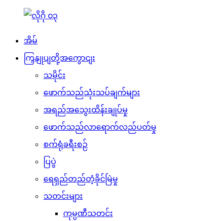
အိမ်
ကြှနျုပျတို့အကွောငျး
သမိုင်း
ဖောက်သည်သုံးသပ်ချက်များ
အရည်အသွေးထိန်းချုပ်မှု
ဖောက်သည်လာရောက်လည်ပတ်မှု
စက်ရုံခရီးစဉ်
ပြပွဲ
ရေရှည်တည်တံ့ခိုင်မြဲမှု
သတင်းများ
ကုမ္ပဏီသတင်း