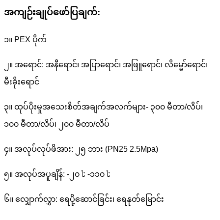
အကျဉ်းချုပ်ဖော်ပြချက်:
၁။ PEX ပိုက်
၂။ အရောင်: အနီရောင်၊ အပြာရောင်၊ အဖြူရောင်၊ လိမ္မော်ရောင်၊
မီးခိုးရောင်
၃။ ထုပ်ပိုးမှုအသေးစိတ်အချက်အလက်များ- ၃၀၀ မီတာ/လိပ်၊
၁၀၀ မီတာ/လိပ်၊ ၂၀၀ မီတာ/လိပ်
၄။ အလုပ်လုပ်ဖိအား: ၂၅ ဘား (PN25 2.5Mpa)
၅။ အလုပ်အပူချိန်: -၂၀ ℃ -၁၁၀ ℃
၆။ လျှောက်လွှာ: ရေပို့ဆောင်ခြင်း၊ ရေနုတ်မြောင်း