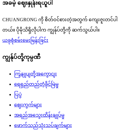
အခမဲ့ ဈေးနှုန်းရယူပါ
CHUANGRONG ကို စိတ်ဝင်စားတဲ့အတွက် ကျေးဇူးတင်ပါ
တယ်။ ပိုမိုသိရှိလိုပါက ကျွန်ုပ်တို့ကို ဆက်သွယ်ပါ။
ယခုစုံစမ်းမေးမြန်းခြင်း
ကျွန်ုပ်တို့ကုမ္ပဏီ
ကြှနျုပျတို့အကွောငျး
ရေရှည်တည်တံ့ခိုင်မြဲမှု
ပြပွဲ
ဈေးကွက်များ
အရည်အသွေးထိန်းချုပ်မှု
ဖောက်သည်သုံးသပ်ချက်များ