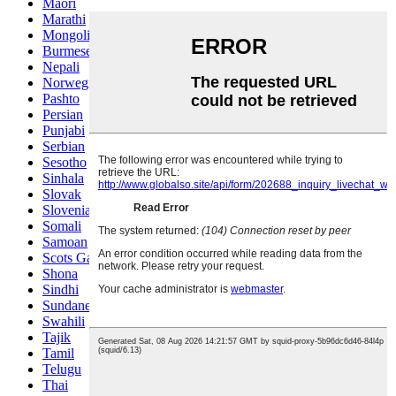
Maori
Marathi
Mongolian
Burmese
Nepali
Norwegian
Pashto
Persian
Punjabi
Serbian
Sesotho
Sinhala
Slovak
Slovenian
Somali
Samoan
Scots Gaelic
Shona
Sindhi
Sundanese
Swahili
Tajik
Tamil
Telugu
Thai