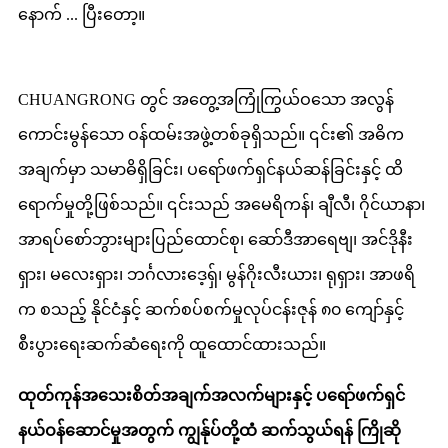
နောက် ... ပြီးတော့။
CHUANGRONG တွင် အတွေ့အကြုံကြွယ်ဝသော အလွန်
ကောင်းမွန်သော ဝန်ထမ်းအဖွဲ့တစ်ခုရှိသည်။ ၎င်း၏ အဓိက
အချက်မှာ သမာဓိရှိခြင်း၊ ပရော်ဖက်ရှင်နယ်ဆန်ခြင်းနှင့် ထိ
ရောက်မှုတို့ဖြစ်သည်။ ၎င်းသည် အမေရိကန်၊ ချီလီ၊ ဂိုင်ယာနာ၊
အာရပ်စော်ဘွားများပြည်ထောင်စု၊ ဆော်ဒီအာရေဗျ၊ အင်ဒိုနီး
ရှား၊ မလေးရှား၊ ဘင်္ဂလားဒေ့ရှ်၊ မွန်ဂိုးလီးယား၊ ရုရှား၊ အာဖရိ
က စသည့် နိုင်ငံနှင့် ဆက်စပ်စက်မှုလုပ်ငန်းဇုန် ၈၀ ကျော်နှင့်
စီးပွားရေးဆက်ဆံရေးကို ထူထောင်ထားသည်။
ထုတ်ကုန်အသေးစိတ်အချက်အလက်များနှင့် ပရော်ဖက်ရှင်
နယ်ဝန်ဆောင်မှုအတွက် ကျွန်ုပ်တို့ထံ ဆက်သွယ်ရန် ကြိုဆို