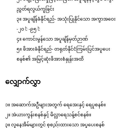
ညွှတ်ရလွယ်ကူခြင်း
၃။ အပူချိန်ခံနိုင်ရည်- အသုံးပြုနိုင်သော အကွာအဝေး
-၂၀ ℃ -၉၅ ℃
၄။ ကောင်းမွန်သော အပူချိန်မှတ်ဉာဏ်
၅။ ဖိအားခံနိုင်ရည်- တရုတ်နိုင်ငံကြမ်းပြင်အပူပေး
စနစ်၏ အမြင့်ဆုံးဖိအားစံနှုန်းအထိ
လျှောက်လွှာ
၁။ အဆောက်အဦများအတွက် ရေအေးနှင့် ရေပူစနစ်။
၂။ အဲယားကွန်းစနစ်နှင့် မိလ္လာရေသန့်စင်စနစ်။
၃။ လူနေအိမ်များတွင် စုစည်းထားသော အပူပေးစနစ်