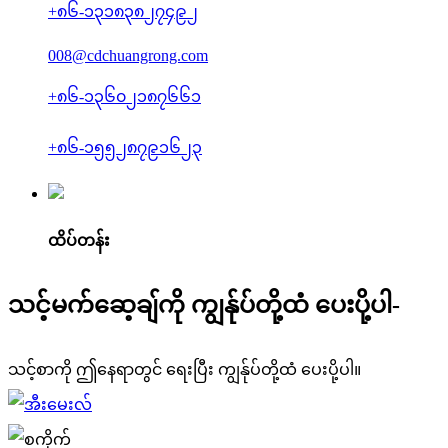
+၈၆-၁၃၁၈၃၈၂၇၄၉၂
008@cdchuangrong.com
+၈၆-၁၃၆၀၂၁၈၇၆၆၁
+၈၆-၁၅၅၂၈၇၉၁၆၂၃
ထိပ်တန်း
သင့်မက်ဆေ့ချ်ကို ကျွန်ုပ်တို့ထံ ပေးပို့ပါ-
သင့်စာကို ဤနေရာတွင် ရေးပြီး ကျွန်ုပ်တို့ထံ ပေးပို့ပါ။