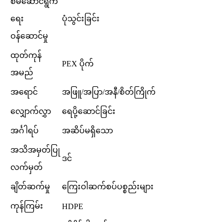
စီမံဆောင်ရွက်
ရေး
ပုံသွင်းခြင်း
ဝန်ဆောင်မှု
ထုတ်ကုန်
PEX ပိုက်
အမည်
အရောင်
အဖြူ/အပြာ/အနီ/စိတ်ကြိုက်
လျှောက်လွှာ
ရေပို့ဆောင်ခြင်း
အင်္ဂါရပ်
အဆိပ်မရှိသော
အသိအမှတ်ပြု
ဒင်
လက်မှတ်
ချိတ်ဆက်မှု
ကြေးဝါဆက်စပ်ပစ္စည်းများ
ကုန်ကြမ်း
HDPE