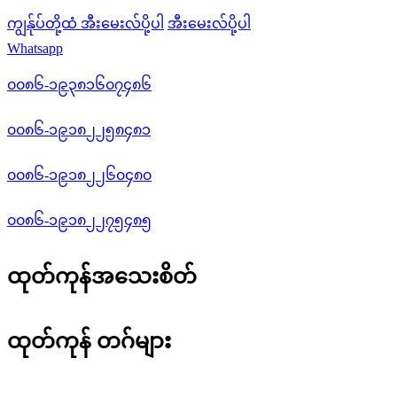
ကျွန်ုပ်တို့ထံ အီးမေးလ်ပို့ပါ
အီးမေးလ်ပို့ပါ
Whatsapp
၀၀၈၆-၁၉၃၈၁၆၀၇၄၈၆
၀၀၈၆-၁၉၁၈၂၂၅၈၄၈၁
၀၀၈၆-၁၉၁၈၂၂၆၀၄၈၀
၀၀၈၆-၁၉၁၈၂၂၇၅၄၈၅
ထုတ်ကုန်အသေးစိတ်
ထုတ်ကုန် တဂ်များ