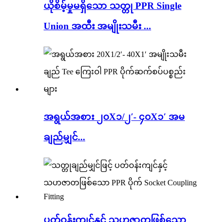
ယိုစိမ့်မှုမရှိသော သတ္တု PPR Single
Union အထီး အမျိုးသမီး ...
အရွယ်အစား ၂၀X၁/၂′- ၄၀X၁′ အမ
ချည်မျှင်...
ပတ်ဝန်းကျင်နှင့် သဟဇာတဖြစ်သော