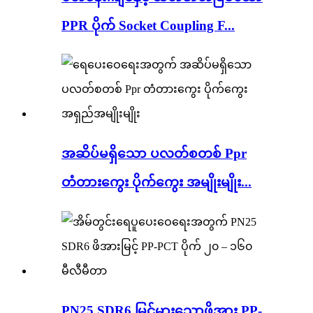
PPR ပိုက် Socket Coupling F...
အဆိပ်မရှိသော ပလတ်စတစ် Ppr
တံတားကွေး ပိုက်ကွေး အမျိုးမျိုး...
PN25 SDR6 မြင့်မားသောဖိအား PP-