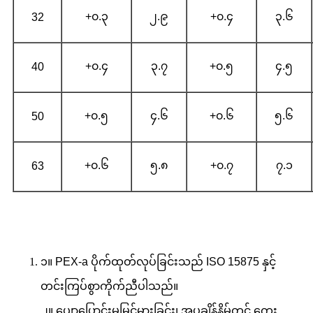
+၀.၃
၂.၉
+၀.၄
၃.၆
32
+၀.၄
၃.၇
+၀.၅
၄.၅
40
+၀.၅
၄.၆
+၀.၆
၅.၆
50
+၀.၆
၅.၈
+၀.၇
၇.၁
63
၁။ PEX-a ပိုက်ထုတ်လုပ်ခြင်းသည် ISO 15875 နှင့်
တင်းကြပ်စွာကိုက်ညီပါသည်။
၂။ ပျော့ပြောင်းမှုမြင့်မားခြင်း၊ အပူချိန်နိမ့်တွင် ကွေး