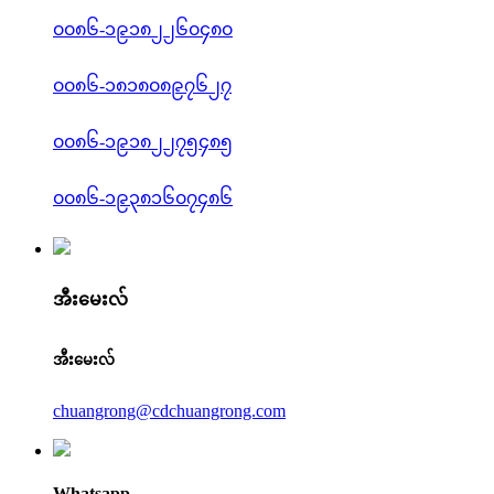
၀၀၈၆-၁၉၁၈၂၂၆၀၄၈၀
၀၀၈၆-၁၈၁၈၀၈၉၇၆၂၇
၀၀၈၆-၁၉၁၈၂၂၇၅၄၈၅
၀၀၈၆-၁၉၃၈၁၆၀၇၄၈၆
အီးမေးလ်
အီးမေးလ်
chuangrong@cdchuangrong.com
Whatsapp