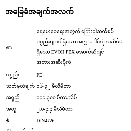
အခြေခံအချက်အလက်
ရေပေးဝေရေးအတွက် ကြေးဝါဆက်စပ်
ပစ္စည်းများပါရှိသော အလွှာပေါင်းစုံ အဆိပ်မ
em
ရှိသော EVOH PEX အောက်ဆီဂျင်
အတားအဆီးပိုက်
ပစ္စည်း
PE
သတ်မှတ်ချက်
၁၆-၃၂ မီလီမီတာ
အရှည်
၁၀၀-၃၀၀ မီတာ/လိပ်
အထူ
၂.၀-၄.၄ မီလီမီတာ
စံ
DIN4726