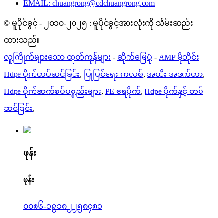
EMAIL: chuangrong@cdchuangrong.com
© မူပိုင်ခွင့် - ၂၀၁၀-၂၀၂၅ : မူပိုင်ခွင့်အားလုံးကို သိမ်းဆည်း
ထားသည်။
လူကြိုက်များသော ထုတ်ကုန်များ
-
ဆိုက်မြေပုံ
-
AMP မိုဘိုင်း
Hdpe ပိုက်တပ်ဆင်ခြင်း
,
ပြုပြင်ရေး ကလစ်
,
အထီး အဒက်တာ
,
Hdpe ပိုက်ဆက်စပ်ပစ္စည်းများ
,
PE ရေပိုက်
,
Hdpe ပိုက်နှင့် တပ်
ဆင်ခြင်း
,
ဖုန်း
ဖုန်း
၀၀၈၆-၁၉၁၈၂၂၅၈၄၈၁