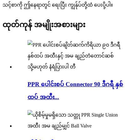
သင့်စာကို ဤနေရာတွင် ရေးပြီး ကျွန်ုပ်တို့ထံ ပေးပို့ပါ။
ထုတ်ကုန် အမျိုးအစားများ
PPR ပေါင်းစပ် Connector 90 ဒီဂရီ နှစ်
ထပ် အထီး...