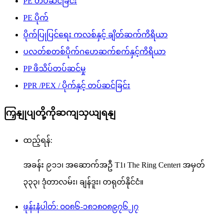
PE တပ်ဆင်ခြင်း
PE ပိုက်
ပိုက်ပြုပြင်ရေး ကလစ်နှင့် ချိတ်ဆက်ကိရိယာ
ပလတ်စတစ်ပိုက်ဂဟေဆက်စက်နှင့်ကိရိယာ
PP ဖိသိပ်တပ်ဆင်မှု
PPR /PEX / ပိုက်နှင့် တပ်ဆင်ခြင်း
ကြှနျုပျတို့ကိုဆကျသှယျရနျ
ထည့်ရန်:
အခန်း ၉၁၁၊ အဆောက်အဦ T1၊ The Ring Center၊ အမှတ်
၃၃၃၊ ဒုံတာလမ်း၊ ချန်ဒူး၊ တရုတ်နိုင်ငံ။
ဖုန်းနံပါတ်: ၀၀၈၆-၁၈၁၈၀၈၉၇၆၂၇