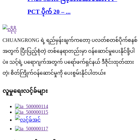
PCT ပိုက် 20 – ...
CHUANGRONG ရဲ့ ရည်မှန်းချက်ကတော့ ပလတ်စတစ်ပိုက်စနစ်
အတွက် ပြီးပြည့်စုံတဲ့ တစ်နေရာတည်းမှာ ဝန်ဆောင်မှုပေးနိုင်ဖို့ပါ
ပဲ။ သင့်ရဲ့ ပရောဂျက်အတွက် ပရော်ဖက်ရှင်နယ် ဒီဇိုင်းထုတ်ထား
တဲ့၊ စိတ်ကြိုက်ဝန်ဆောင်မှုကို ပေးစွမ်းနိုင်ပါတယ်။
လူမှုရေးလင့်ခ်များ