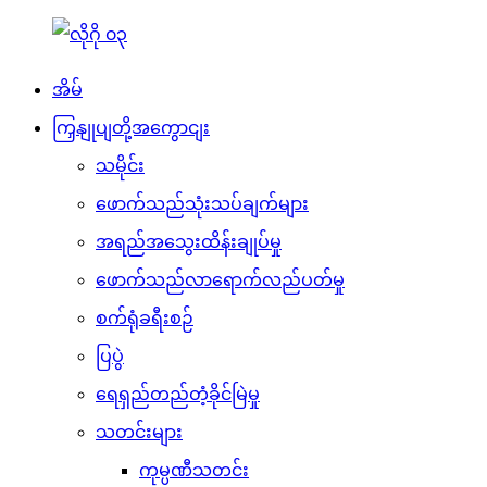
အိမ်
ကြှနျုပျတို့အကွောငျး
သမိုင်း
ဖောက်သည်သုံးသပ်ချက်များ
အရည်အသွေးထိန်းချုပ်မှု
ဖောက်သည်လာရောက်လည်ပတ်မှု
စက်ရုံခရီးစဉ်
ပြပွဲ
ရေရှည်တည်တံ့ခိုင်မြဲမှု
သတင်းများ
ကုမ္ပဏီသတင်း