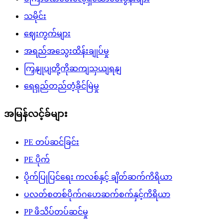
သမိုင်း
ဈေးကွက်များ
အရည်အသွေးထိန်းချုပ်မှု
ကြှနျုပျတို့ကိုဆကျသှယျရနျ
ရေရှည်တည်တံ့ခိုင်မြဲမှု
အမြန်လင့်ခ်များ
PE တပ်ဆင်ခြင်း
PE ပိုက်
ပိုက်ပြုပြင်ရေး ကလစ်နှင့် ချိတ်ဆက်ကိရိယာ
ပလတ်စတစ်ပိုက်ဂဟေဆက်စက်နှင့်ကိရိယာ
PP ဖိသိပ်တပ်ဆင်မှု