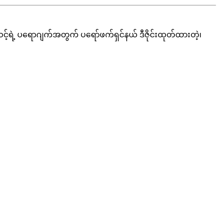
့်ရဲ့ ပရောဂျက်အတွက် ပရော်ဖက်ရှင်နယ် ဒီဇိုင်းထုတ်ထားတဲ့၊