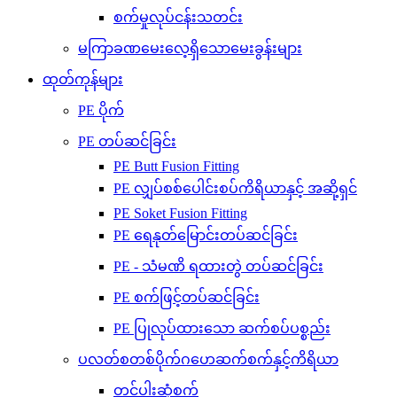
စက်မှုလုပ်ငန်းသတင်း
မကြာခဏမေးလေ့ရှိသောမေးခွန်းများ
ထုတ်ကုန်များ
PE ပိုက်
PE တပ်ဆင်ခြင်း
PE Butt Fusion Fitting
PE လျှပ်စစ်ပေါင်းစပ်ကိရိယာနှင့် အဆို့ရှင်
PE Soket Fusion Fitting
PE ရေနုတ်မြောင်းတပ်ဆင်ခြင်း
PE - သံမဏိ ရထားတွဲ တပ်ဆင်ခြင်း
PE စက်ဖြင့်တပ်ဆင်ခြင်း
PE ပြုလုပ်ထားသော ဆက်စပ်ပစ္စည်း
ပလတ်စတစ်ပိုက်ဂဟေဆက်စက်နှင့်ကိရိယာ
တင်ပါးဆုံစက်