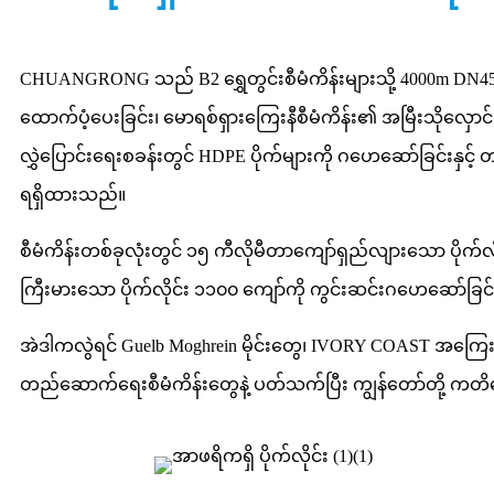
CHUANGRONG သည် B2 ရွှေတွင်းစီမံကိန်းများသို့ 4000m DN45
ထောက်ပံ့ပေးခြင်း၊ မောရစ်ရှားကြေးနီစီမံကိန်း၏ အမြီးသိုလှောင်ရုံ
လွှဲပြောင်းရေးစခန်းတွင် HDPE ပိုက်များကို ဂဟေဆော်ခြင်းနှင့် တပ
ရရှိထားသည်။
စီမံကိန်းတစ်ခုလုံးတွင် ၁၅ ကီလိုမီတာကျော်ရှည်လျားသော ပိုက်လိုင
ကြီးမားသော ပိုက်လိုင်း ၁၁၀၀ ကျော်ကို ကွင်းဆင်းဂဟေဆော်ခြင်
အဲဒါကလွဲရင် Guelb Moghrein မိုင်းတွေ၊ IVORY COAST အကြေးခွံသိ
တည်ဆောက်ရေးစီမံကိန်းတွေနဲ့ ပတ်သက်ပြီး ကျွန်တော်တို့ က