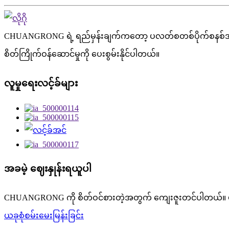
CHUANGRONG ရဲ့ ရည်မှန်းချက်ကတော့ ပလတ်စတစ်ပိုက်စနစ်အတွက် ပြ
စိတ်ကြိုက်ဝန်ဆောင်မှုကို ပေးစွမ်းနိုင်ပါတယ်။
လူမှုရေးလင့်ခ်များ
အခမဲ့ ဈေးနှုန်းရယူပါ
CHUANGRONG ကို စိတ်ဝင်စားတဲ့အတွက် ကျေးဇူးတင်ပါတယ်။ ပိုမို
ယခုစုံစမ်းမေးမြန်းခြင်း