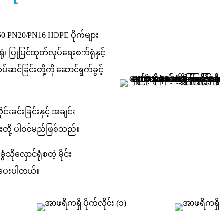
0 PN20/PN16 HDPE ပိုက်များ
၊ ပြုပြင်ထုတ်လုပ်ရေးစက်ရုံနှင့်
်ဆင်ခြင်းတို့ကို ဆောင်ရွက်ခွင့်
်းခင်းခြင်းနှင့် အချင်း
းတို့ ပါဝင်မည်ဖြစ်သည်။
ုလှောင်ရုံစတဲ့ မိုင်း
တိပေးပါတယ်။