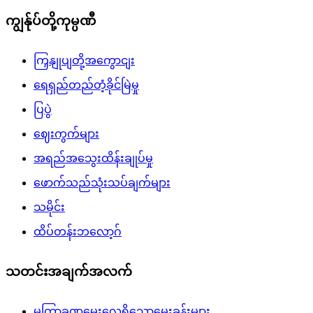
ကျွန်ုပ်တို့ကုမ္ပဏီ
ကြှနျုပျတို့အကွောငျး
ရေရှည်တည်တံ့ခိုင်မြဲမှု
ပြပွဲ
ဈေးကွက်များ
အရည်အသွေးထိန်းချုပ်မှု
ဖောက်သည်သုံးသပ်ချက်များ
သမိုင်း
ထိပ်တန်းဘလော့ဂ်
သတင်းအချက်အလက်
မကြာခဏမေးလေ့ရှိသောမေးခွန်းများ