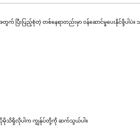
ီးပြည့်စုံတဲ့ တစ်နေရာတည်းမှာ ဝန်ဆောင်မှုပေးနိုင်ဖို့ပါပဲ။ သင
သိရှိလိုပါက ကျွန်ုပ်တို့ကို ဆက်သွယ်ပါ။