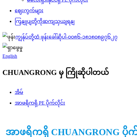
ဈေးကွက်များ
ကြှနျုပျတို့ကိုဆကျသှယျရနျ
ကျွန်ုပ်တို့ထံ ဖုန်းခေါ်ဆိုပါ-
၀၀၈၆-၁၈၁၈၀၈၉၇၆၂၇
English
CHUANGRONG မှ ကြိုဆိုပါတယ်
အိမ်
အာဖရိကရှိ PE ပိုက်လိုင်း
အာဖရိကရှိ CHUANGRONG ပိုက်လ