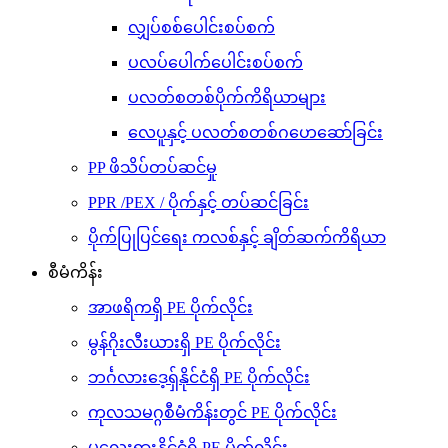
လျှပ်စစ်ပေါင်းစပ်စက်
ပလပ်ပေါက်ပေါင်းစပ်စက်
ပလတ်စတစ်ပိုက်ကိရိယာများ
လေပူနှင့် ပလတ်စတစ်ဂဟေဆော်ခြင်း
PP ဖိသိပ်တပ်ဆင်မှု
PPR /PEX / ပိုက်နှင့် တပ်ဆင်ခြင်း
ပိုက်ပြုပြင်ရေး ကလစ်နှင့် ချိတ်ဆက်ကိရိယာ
စီမံကိန်း
အာဖရိကရှိ PE ပိုက်လိုင်း
မွန်ဂိုးလီးယားရှိ PE ပိုက်လိုင်း
ဘင်္ဂလားဒေ့ရှ်နိုင်ငံရှိ PE ပိုက်လိုင်း
ကုလသမဂ္ဂစီမံကိန်းတွင် PE ပိုက်လိုင်း
မလေးရှားနိုင်ငံရှိ PE ပိုက်လိုင်း