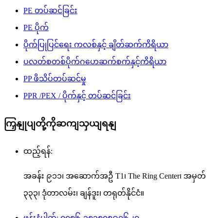
PE တပ်ဆင်ခြင်း
PE ပိုက်
ပိုက်ပြုပြင်ရေး ကလစ်နှင့် ချိတ်ဆက်ကိရိယာ
ပလတ်စတစ်ပိုက်ဂဟေဆက်စက်နှင့်ကိရိယာ
PP ဖိသိပ်တပ်ဆင်မှု
PPR /PEX / ပိုက်နှင့် တပ်ဆင်ခြင်း
ကြှနျုပျတို့ကိုဆကျသှယျရနျ
ထည့်ရန်:
အခန်း ၉၁၁၊ အဆောက်အဦ T1၊ The Ring Center၊ အမှတ်
၃၃၃၊ ဒုံတာလမ်း၊ ချန်ဒူး၊ တရုတ်နိုင်ငံ။
ဖုန်းနံပါတ်: ၀၀၈၆-၁၈၁၈၀၈၉၇၆၂၇