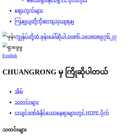
ဈေးကွက်များ
ကြှနျုပျတို့ကိုဆကျသှယျရနျ
ကျွန်ုပ်တို့ထံ ဖုန်းခေါ်ဆိုပါ-
၀၀၈၆-၁၈၁၈၀၈၉၇၆၂၇
English
CHUANGRONG မှ ကြိုဆိုပါတယ်
အိမ်
သတင်းများ
ငလျင်ဒဏ်ခံနိုင်သောနေရာများတွင် HDPE ပိုက်
သတင်းများ