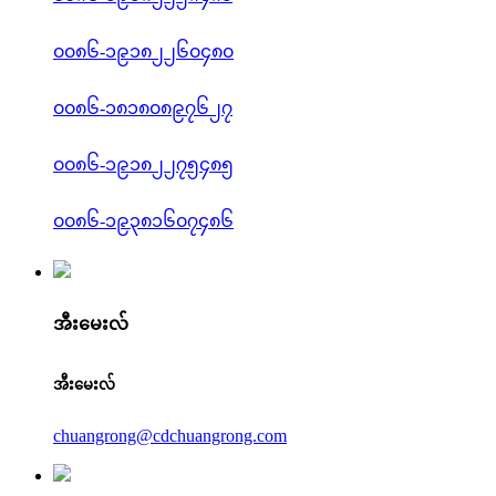
၀၀၈၆-၁၉၁၈၂၂၆၀၄၈၀
၀၀၈၆-၁၈၁၈၀၈၉၇၆၂၇
၀၀၈၆-၁၉၁၈၂၂၇၅၄၈၅
၀၀၈၆-၁၉၃၈၁၆၀၇၄၈၆
အီးမေးလ်
အီးမေးလ်
chuangrong@cdchuangrong.com