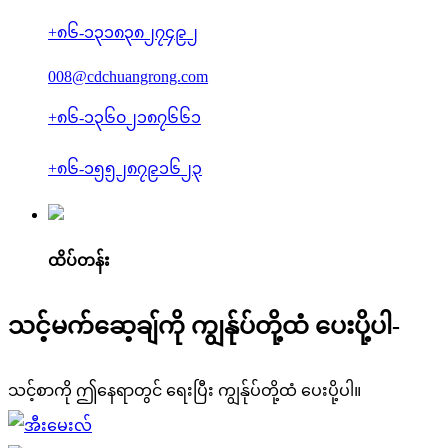
+၈၆-၁၃၁၈၃၈၂၇၄၉၂
008@cdchuangrong.com
+၈၆-၁၃၆၀၂၁၈၇၆၆၁
+၈၆-၁၅၅၂၈၇၉၁၆၂၃
ထိပ်တန်း
သင့်မက်ဆေ့ချ်ကို ကျွန်ုပ်တို့ထံ ပေးပို့ပါ-
သင့်စာကို ဤနေရာတွင် ရေးပြီး ကျွန်ုပ်တို့ထံ ပေးပို့ပါ။