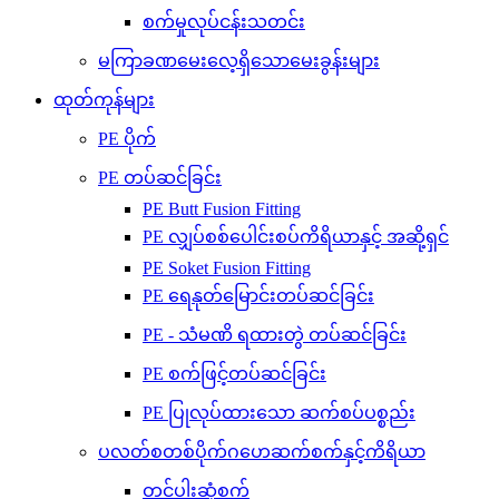
စက်မှုလုပ်ငန်းသတင်း
မကြာခဏမေးလေ့ရှိသောမေးခွန်းများ
ထုတ်ကုန်များ
PE ပိုက်
PE တပ်ဆင်ခြင်း
PE Butt Fusion Fitting
PE လျှပ်စစ်ပေါင်းစပ်ကိရိယာနှင့် အဆို့ရှင်
PE Soket Fusion Fitting
PE ရေနုတ်မြောင်းတပ်ဆင်ခြင်း
PE - သံမဏိ ရထားတွဲ တပ်ဆင်ခြင်း
PE စက်ဖြင့်တပ်ဆင်ခြင်း
PE ပြုလုပ်ထားသော ဆက်စပ်ပစ္စည်း
ပလတ်စတစ်ပိုက်ဂဟေဆက်စက်နှင့်ကိရိယာ
တင်ပါးဆုံစက်