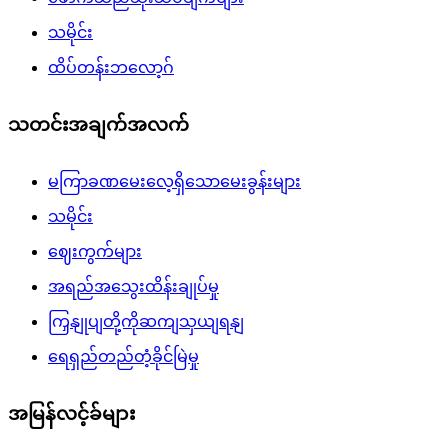
သမိုင်း
ထိပ်တန်းဘလော့ဂ်
သတင်းအချက်အလက်
မကြာခဏမေးလေ့ရှိသောမေးခွန်းများ
သမိုင်း
ဈေးကွက်များ
အရည်အသွေးထိန်းချုပ်မှု
ကြှနျုပျတို့ကိုဆကျသှယျရနျ
ရေရှည်တည်တံ့ခိုင်မြဲမှု
အမြန်လင့်ခ်များ