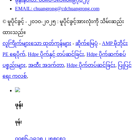
EMAIL: chuangrong@cdchuangrong.com
© မူပိုင်ခွင့် - ၂၀၁၀-၂၀၂၅ : မူပိုင်ခွင့်အားလုံးကို သိမ်းဆည်း
ထားသည်။
လူကြိုက်များသော ထုတ်ကုန်များ
-
ဆိုက်မြေပုံ
-
AMP မိုဘိုင်း
PE ရေပိုက်
,
Hdpe ပိုက်နှင့် တပ်ဆင်ခြင်း
,
Hdpe ပိုက်ဆက်စပ်
ပစ္စည်းများ
,
အထီး အဒက်တာ
,
Hdpe ပိုက်တပ်ဆင်ခြင်း
,
ပြုပြင်
ရေး ကလစ်
,
ဖုန်း
ဖုန်း
၀၀၈၆-၁၉၁၈၂၂၅၈၄၈၁