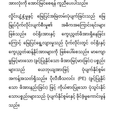
အားလုံးကို အောင်မြင်စေရန် ကူညီပေးပါသည်။
လှိုင်းပျံ့နှံ့မှုနှင့် မြေပြင်အမြဲတမ်းပုံပျက်ခြင်းသည် မြေ
မြှုပ်ပိုက်လိုင်းပျက်စီးမှု၏ အဓိကအကြောင်းရင်းများ
ဖြစ်သည်။ ဝင်ရိုးအားနှင့် ကွေးညွှတ်ဖိအားရှိနေခြင်း
ကြောင့် မြေပြင်ရွေ့လျားမှုသည် ပိုက်လိုင်းတွင် ဝင်ရိုးနှင့်
ကွေးညွှတ်ဆန့်နိုင်အားများကို ဖြစ်ပေါ်စေသည်။ မာကျော
မှုမြင့်မားသော (ခွင့်ပြုနိုင်သော ဖိအားမြင့်မားခြင်း) ပစ္စည်း
များသည် ယေဘုယျအားဖြင့် ပုံပျက်နိုင်စွမ်း
အကန့်အသတ်ရှိသည်။ ပိုလီအီသလင်း (PE) (ခွင့်ပြုနိုင်
သော ဖိအားနည်းခြင်း) ဖြင့် ကိုယ်စားပြုသော ပုံသွင်းနိုင်
သောပစ္စည်းများသည် ပုံပျက်နိုင်စွမ်းနှင့် ခိုင်ခံ့မှုကောင်းမွန်
သည်။