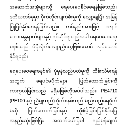
အဆောက်အအုံများသို့ ရေပေးဝေနိုင်စေရန်ဖြစ်သည်။
ဒုတိယတစ်ခုမှာ ပိုက်လိုင်းပျက်စီးမှုကို လျှော့ချပြီး အမြန်
ပြုပြင်နိုင်စေရန်ဖြစ်သည်။ တစ်နည်းအားဖြင့် ငလျင်
ဘေးအန္တရာယ်များနှင့် ရင်ဆိုင်ရသည့်အခါ ရေပေးဝေရေး
စနစ်သည် ပိုမိုလိုက်လျောညီထွေဖြစ်အောင် လုပ်ဆောင်
နိုင်ရမည်။
ရေပေးဝေရေးစနစ်၏ ပုံမှန်လည်ပတ်မှုကို ထိန်းသိမ်းရန်
အတွက် ရေပင်မပိုက်များ ပြတ်တောက်ခြင်းကို
ကာကွယ်ခြင်းသည် မရှိမဖြစ်လိုအပ်ပါသည်။ PE4710
(PE100 နှင့် ညီမျှသည်) ပိုက်စနစ်သည် မည်သည့်ရေပိုက်
မဆို ပြတ်တောက်ခြင်းနှင့် ယိုစိမ့်ခြင်းဖြစ်နိုင်ခြေ
အနည်းဆုံးဖြစ်ပြီး အထက်ဖော်ပြပါ ရည်မှန်းချက်