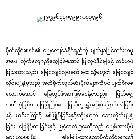
ပိုက်လိုင်းစနစ်၏ မြေငလျင်ခံနိုင်ရည်ကို မျက်နှာပြင်တင်းမာမှု
အပေါ် လိုက်လျောညီထွေဖြစ်အောင် ပြုလုပ်နိုင်မှုဖြင့် ထင်ဟပ်
ပြသထားသည်။ မြေငလျင်လှုပ်ခတ်ခြင်း သို့မဟုတ် မြေငလျင်
လှိုင်းပျံ့နှံ့မှုသည် အထိခိုက်လွယ်ဆုံးပိုက်များကိုပင် ပျက်စီးစေ
လောက်အောင် မြေတွင်ဖိအားဖြစ်စေနိုင်သည်။ ပြတ်ရွေ့
အက်ကွဲခြင်း၊ မြေပြိုခြင်း၊ မြေဆီလွှာရွှံ့အဖြစ်ပြောင်းလဲခြင်း
နှင့် ယင်းကြောင့် နစ်မြုပ်ခြင်းနှင့်/သို့မဟုတ် ဘေးတိုက်ပျံ့နှံ့
ခြင်း၊ မြေနိမ့်ကျခြင်းနှင့် မြင့်တက်ခြင်းတို့သည် မြေဖိအားပိုမို
များပြားစေပြီး မြေမြှုပ်ထားသောပိုက်လိုင်းများ၏