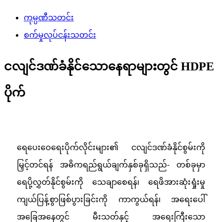
ကုမ္ပဏီသတင်း
စက်မှုလုပ်ငန်းသတင်း
ငလျင်ဒဏ်ခံနိုင်သောနေရာများတွင် HDPE
ပိုက်
ရေပေးဝေရေးပိုက်လိုင်းများ၏ ငလျင်ဒဏ်ခံနိုင်စွမ်းကို
မြှင့်တင်ရန် အဓိကရည်ရွယ်ချက်နှစ်ခုရှိသည်- တစ်ခုမှာ
ရေပို့လွှတ်နိုင်စွမ်းကို သေချာစေရန်၊ ရေဖိအားဆုံးရှုံးမှု
ကျယ်ပြန့်စွာဖြစ်ပွားခြင်းကို ကာကွယ်ရန်၊ အရေးပေါ်
အခြေအနေတွင် မီးသတ်နှင့် အရေးကြီးသော