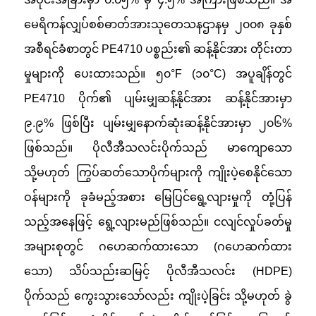
မေရိကန်လျှပ်စစ်ဓာတ်အားသုတေသနဌာနမှ ၂၀၀၈ ခုနှစ်
အစီရင်ခံစာတွင် PE4710 ပစ္စည်း၏ ဆန့်နိုင်အား တိုင်းတာ
မှုများကို ပေးထားသည်။ ၅၀°F (၁၀°C) အပူချိန်တွင်
PE4710 ပိုက်၏ ပျမ်းမျှဆန့်နိုင်အား ဆန့်နိုင်အားမှာ
၉.၉% ဖြစ်ပြီး ပျမ်းမျှနောက်ဆုံးဆန့်နိုင်အားမှာ ၂၀၆%
ဖြစ်သည်။ ပိုလီအီသလင်းပိုက်သည် မာကျောသော
သို့မဟုတ် ကြွပ်ဆတ်သောပိုက်များကို ကျိုးပဲ့စေနိုင်သော
ဝန်များကို ခုခံမည့်အစား မြေပြင်ရွေ့လျားမှုကို တုံ့ပြန်
သည့်အနေဖြင့် ရွေ့လျားမည်ဖြစ်သည်။ ငလျင်လှုပ်ခတ်မှု
အများစုတွင် ဂဟေဆက်ထားသော (ဂဟေဆက်ထား
သော) သိပ်သည်းဆမြင့် ပိုလီအီသလင်း (HDPE)
ပိုက်သည် ကွေးသွားသော်လည်း ကျိုးပဲ့ခြင်း သို့မဟုတ် ခွဲ