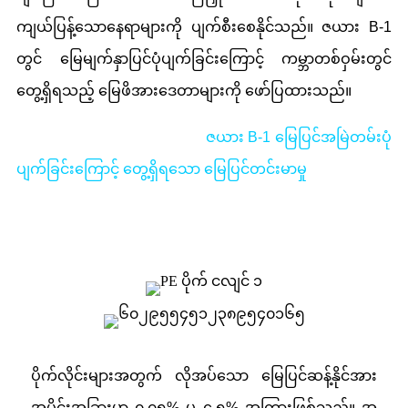
ကျယ်ပြန့်သောနေရာများကို ပျက်စီးစေနိုင်သည်။ ဇယား B-1
တွင် မြေမျက်နှာပြင်ပုံပျက်ခြင်းကြောင့် ကမ္ဘာတစ်ဝှမ်းတွင်
တွေ့ရှိရသည့် မြေဖိအားဒေတာများကို ဖော်ပြထားသည်။
ဇယား B-1 မြေပြင်အမြဲတမ်းပုံ
ပျက်ခြင်းကြောင့် တွေ့ရှိရသော မြေပြင်တင်းမာမှု
ပိုက်လိုင်းများအတွက် လိုအပ်သော မြေပြင်ဆန့်နိုင်အား
အပိုင်းအခြားမှာ ၀.၀၅% မှ ၄.၅% အကြားဖြစ်သည်။ အ