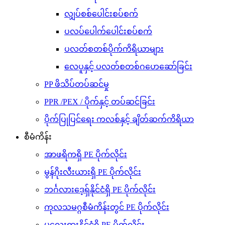
လျှပ်စစ်ပေါင်းစပ်စက်
ပလပ်ပေါက်ပေါင်းစပ်စက်
ပလတ်စတစ်ပိုက်ကိရိယာများ
လေပူနှင့် ပလတ်စတစ်ဂဟေဆော်ခြင်း
PP ဖိသိပ်တပ်ဆင်မှု
PPR /PEX / ပိုက်နှင့် တပ်ဆင်ခြင်း
ပိုက်ပြုပြင်ရေး ကလစ်နှင့် ချိတ်ဆက်ကိရိယာ
စီမံကိန်း
အာဖရိကရှိ PE ပိုက်လိုင်း
မွန်ဂိုးလီးယားရှိ PE ပိုက်လိုင်း
ဘင်္ဂလားဒေ့ရှ်နိုင်ငံရှိ PE ပိုက်လိုင်း
ကုလသမဂ္ဂစီမံကိန်းတွင် PE ပိုက်လိုင်း
မလေးရှားနိုင်ငံရှိ PE ပိုက်လိုင်း