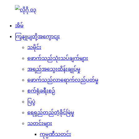
အိမ်
ကြှနျုပျတို့အကွောငျး
သမိုင်း
ဖောက်သည်သုံးသပ်ချက်များ
အရည်အသွေးထိန်းချုပ်မှု
ဖောက်သည်လာရောက်လည်ပတ်မှု
စက်ရုံခရီးစဉ်
ပြပွဲ
ရေရှည်တည်တံ့ခိုင်မြဲမှု
သတင်းများ
ကုမ္ပဏီသတင်း