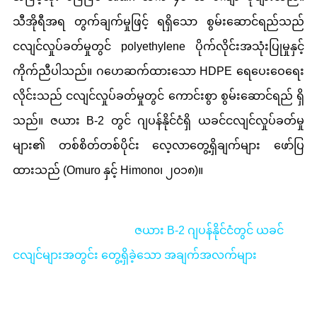
သီအိုရီအရ တွက်ချက်မှုဖြင့် ရရှိသော စွမ်းဆောင်ရည်သည်
ငလျင်လှုပ်ခတ်မှုတွင် polyethylene ပိုက်လိုင်းအသုံးပြုမှုနှင့်
ကိုက်ညီပါသည်။ ဂဟေဆက်ထားသော HDPE ရေပေးဝေရေး
လိုင်းသည် ငလျင်လှုပ်ခတ်မှုတွင် ကောင်းစွာ စွမ်းဆောင်ရည် ရှိ
သည်။ ဇယား B-2 တွင် ဂျပန်နိုင်ငံရှိ ယခင်ငလျင်လှုပ်ခတ်မှု
များ၏ တစ်စိတ်တစ်ပိုင်း လေ့လာတွေ့ရှိချက်များ ဖော်ပြ
ထားသည် (Omuro နှင့် Himono၊ ၂၀၁၈)။
ဇယား B-2 ဂျပန်နိုင်ငံတွင် ယခင်
ငလျင်များအတွင်း တွေ့ရှိခဲ့သော အချက်အလက်များ