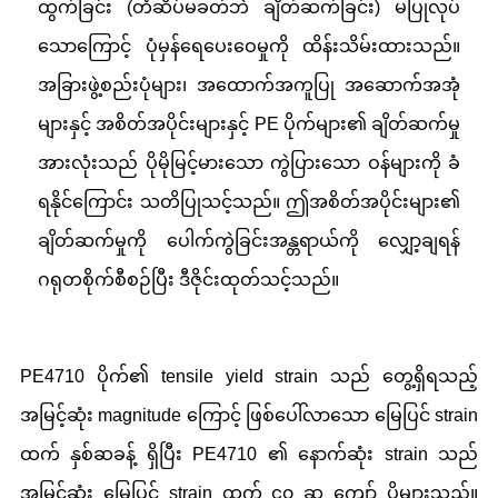
ထွက်ခြင်း (တံဆိပ်မခတ်ဘဲ ချိတ်ဆက်ခြင်း) မပြုလုပ်
သောကြောင့် ပုံမှန်ရေပေးဝေမှုကို ထိန်းသိမ်းထားသည်။
အခြားဖွဲ့စည်းပုံများ၊ အထောက်အကူပြု အဆောက်အအုံ
များနှင့် အစိတ်အပိုင်းများနှင့် PE ပိုက်များ၏ ချိတ်ဆက်မှု
အားလုံးသည် ပိုမိုမြင့်မားသော ကွဲပြားသော ဝန်များကို ခံ
ရနိုင်ကြောင်း သတိပြုသင့်သည်။ ဤအစိတ်အပိုင်းများ၏
ချိတ်ဆက်မှုကို ပေါက်ကွဲခြင်းအန္တရာယ်ကို လျှော့ချရန်
ဂရုတစိုက်စီစဉ်ပြီး ဒီဇိုင်းထုတ်သင့်သည်။
PE4710 ပိုက်၏ tensile yield strain သည် တွေ့ရှိရသည့်
အမြင့်ဆုံး magnitude ကြောင့် ဖြစ်ပေါ်လာသော မြေပြင် strain
ထက် နှစ်ဆခန့် ရှိပြီး PE4710 ၏ နောက်ဆုံး strain သည်
အမြင့်ဆုံး မြေပြင် strain ထက် ၄၀ ဆ ကျော် ပိုများသည်။