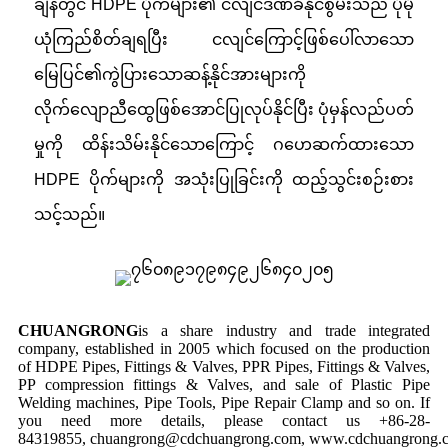
ချိန်တွင် HDPE ပိုက်များ၏ ငလျင်ဒဏ်ခံနိုင်စွမ်းသည် ပိုမို
ယုံကြည်စိတ်ချရပြီး ငလျင်ကြောင့်ဖြစ်ပေါ်လာသော
မြေပြင်၏ကွဲပြားသောဆန့်နိုင်အားများကို
လိုက်လျောညီထွေဖြစ်အောင်ပြုလုပ်နိုင်ပြီး ပုံမှန်လည်ပတ်
မှုကို ထိန်းသိမ်းနိုင်သောကြောင့် ဂဟေဆက်ထားသော
HDPE ပိုက်များကို အသုံးပြုခြင်းကို ထည့်သွင်းစဉ်းစား
သင့်သည်။
CHUANGRONG
is a share industry and trade integrated
company, established in 2005 which focused on the production
of HDPE Pipes, Fittings & Valves, PPR Pipes, Fittings & Valves,
PP compression fittings & Valves, and sale of Plastic Pipe
Welding machines, Pipe Tools, Pipe Repair Clamp and so on. If
you need more details, please contact us +86-28-
84319855, chuangrong@cdchuangrong.com, www.cdchuangrong.