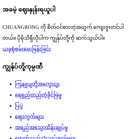
အခမဲ့ ဈေးနှုန်းရယူပါ
CHUANGRONG ကို စိတ်ဝင်စားတဲ့အတွက် ကျေးဇူးတင်ပါ
တယ်။ ပိုမိုသိရှိလိုပါက ကျွန်ုပ်တို့ကို ဆက်သွယ်ပါ။
ယခုစုံစမ်းမေးမြန်းခြင်း
ကျွန်ုပ်တို့ကုမ္ပဏီ
ကြှနျုပျတို့အကွောငျး
ရေရှည်တည်တံ့ခိုင်မြဲမှု
ပြပွဲ
ဈေးကွက်များ
အရည်အသွေးထိန်းချုပ်မှု
ဖောက်သည်သုံးသပ်ချက်များ