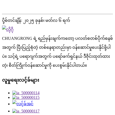
ပို့စ်တင်ချိန်: ၂၀၂၅ ခုနှစ်၊ မတ်လ ၆ ရက်
CHUANGRONG ရဲ့ ရည်မှန်းချက်ကတော့ ပလတ်စတစ်ပိုက်စနစ်
အတွက် ပြီးပြည့်စုံတဲ့ တစ်နေရာတည်းမှာ ဝန်ဆောင်မှုပေးနိုင်ဖို့ပါ
ပဲ။ သင့်ရဲ့ ပရောဂျက်အတွက် ပရော်ဖက်ရှင်နယ် ဒီဇိုင်းထုတ်ထား
တဲ့၊ စိတ်ကြိုက်ဝန်ဆောင်မှုကို ပေးစွမ်းနိုင်ပါတယ်။
လူမှုရေးလင့်ခ်များ